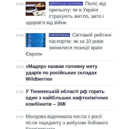
Поліс від
АВТОРСЬКА КОЛОНКА
17:50
прильоту: як в Україні
страхують житло, авто і
здоров’я від війни
Світовий рейтинг
ІНФОГРАФІКА
17:45
паспортів: як за 10 років
змінилися позиції країн
Європи
«Мадяр» назвав головну мету
17:24
ударів по російських складах
Wildberries
У Тюменській області рф горить
17:07
один з найбільших нафтохімічних
комбінатів – ЗМІ
Молдова відкликала посла з росії
17:00
після інциденту з вибухом бойового