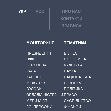
УКР
РОС
ПРО НАС
КОНТАКТИ
ПРАВИЛА
МОНІТОРИНГ
ТЕМАТИКИ
ПРЕЗИДЕНТ І
БІЗНЕС
ОФІС
ЕКОНОМІКА
ВЕРХОВНА
КУЛЬТУРА
РАДА
НАУКА
КАБІНЕТ
НАЦІОНАЛЬНА
МІНІСТРІВ
БЕЗПЕКА
ГОЛОВИ
ПОЛІТИКА
ОБЛАДМІНІСТРАЦІЙ
ПРАВО
МЕРИ МІСТ
СУСПІЛЬСТВО
ВСІ ПЕРСОНИ
ФІНАНСИ