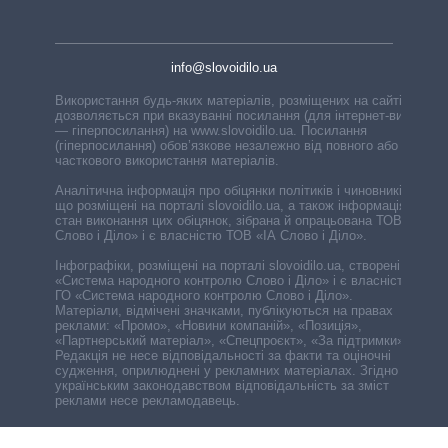
info@slovoidilo.ua
Використання будь-яких матеріалів, розміщених на сайті,
дозволяється при вказуванні посилання (для інтернет-видань
— гіперпосилання) на www.slovoidilo.ua. Посилання
(гіперпосилання) обов’язкове незалежно від повного або
часткового використання матеріалів.
Аналітична інформація про обіцянки політиків і чиновників,
що розміщені на порталі slovoidilo.ua, а також інформація про
стан виконання цих обіцянок, зібрана й опрацьована ТОВ «ІА
Слово і Діло» і є власністю ТОВ «ІА Слово і Діло».
Інфографіки, розміщені на порталі slovoidilo.ua, створені ГО
«Система народного контролю Слово і Діло» і є власністю
ГО «Система народного контролю Слово і Діло».
Матеріали, відмічені значками, публікуються на правах
реклами: «Промо», «Новини компаній», «Позиція»,
«Партнерський матеріал», «Спецпроєкт», «За підтримки».
Редакція не несе відповідальності за факти та оціночні
судження, оприлюднені у рекламних матеріалах. Згідно з
українським законодавством відповідальність за зміст
реклами несе рекламодавець.