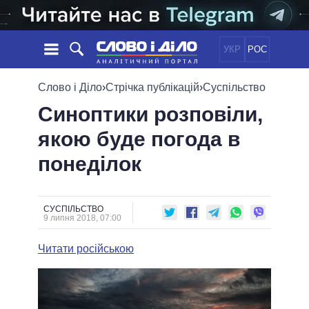
УКР
РОС
НОВИНИ
Слово і Діло
›
Стрічка публікацій
›
Суспільство
Синоптики розповіли,
ОБIЦЯНКИ
СТРІЧКА
ПОЛІТИКА
якою буде погода в
ПОДІЇ
ЕКОНОМІКА
ПОЛIТИКИ
понеділок
СТАТТІ
СУСПІЛЬСТВО
ІНФОГРАФІКА
ДУМКИ
СВІТ
УСІ ПОЛІТИКИ
ОГЛЯДИ
ПРЕЗИДЕНТ І ОФІС
ВІДЕО
СУСПІЛЬСТВО
ДАЙДЖЕСТИ
9 липня 2018, 07:00
ВЕРХОВНА РАДА
ПІДТРИМАТИ
КАБІНЕТ МІНІСТРІВ
Читати російською
ГОЛОВИ ОБЛАДМІНІСТРАЦІЙ
ПОРІВНЯННЯ ПОЛІТИКІВ
МЕРИ МІСТ
ВСІ ПЕРСОНИ