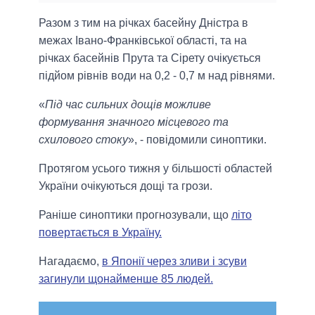
Разом з тим на рiчках басейну Днiстра в
межах Iвано-Франкiвської області, та на
рiчках басейнiв Прута та Сiрету очiкується
пiдйом рiвнiв води на 0,2 - 0,7 м над рiвнями.
«
Під час сильних дощів можливе
формування значного мiсцевого та
схилового стоку
», - повідомили синоптики.
Протягом усього тижня у більшості областей
України очікуються дощі та грози.
Раніше синоптики прогнозували, що
літо
повертається в Україну.
Нагадаємо,
в Японії через зливи і зсуви
загинули щонайменше 85 людей.