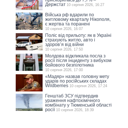
Держстат
10 серпня 2026, 16:27
Війська рф вдарили по
житловому кварталу Нікополя,
є жертва та поранені
10 серпня 2026, 16:07
Поліс від прильоту: як в Україні
страхують житло, авто і
здоров’я від війни
10 серпня 2026, 17:50
Молдова відкликала посла з
росії після інциденту з вибухом
бойового безпілотника
10 серпня 2026, 17:00
«Мадяр» назвав головну мету
ударів по російських складах
Wildberries
10 серпня 2026, 17:24
Генштаб ЗСУ підтвердив
ураження нафтохімічного
комбінату у Тюменській області
росії
10 серпня 2026, 18:39