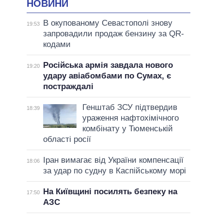
НОВИНИ
В окупованому Севастополі знову
19:53
запровадили продаж бензину за QR-
кодами
Російська армія завдала нового
19:20
удару авіабомбами по Сумах, є
постраждалі
Генштаб ЗСУ підтвердив
18:39
ураження нафтохімічного
комбінату у Тюменській
області росії
Іран вимагає від України компенсації
18:06
за удар по судну в Каспійському морі
На Київщині посилять безпеку на
17:50
АЗС