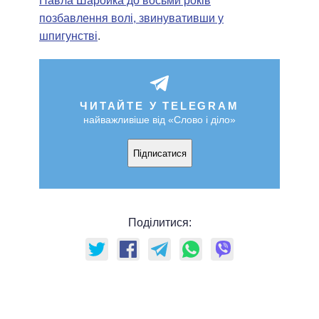
Павла Шаройка до восьми років
позбавлення волі, звинувативши у
шпигунстві
.
ЧИТАЙТЕ У TELEGRAM
найважливіше від «Слово і діло»
Підписатися
Поділитися: