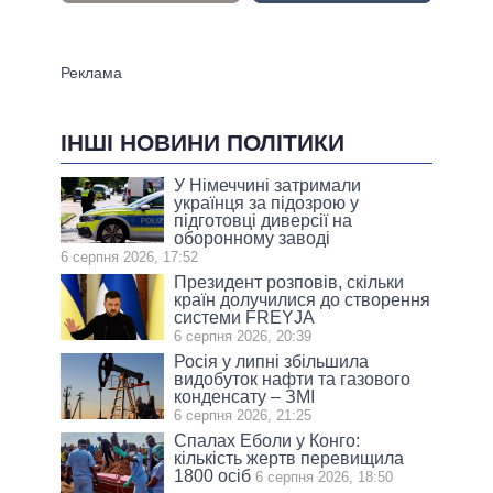
ІНШІ НОВИНИ ПОЛІТИКИ
У Німеччині затримали
українця за підозрою у
підготовці диверсії на
оборонному заводі
6 серпня 2026, 17:52
Президент розповів, скільки
країн долучилися до створення
системи FREYJA
6 серпня 2026, 20:39
Росія у липні збільшила
видобуток нафти та газового
конденсату – ЗМІ
6 серпня 2026, 21:25
Спалах Еболи у Конго:
кількість жертв перевищила
1800 осіб
6 серпня 2026, 18:50