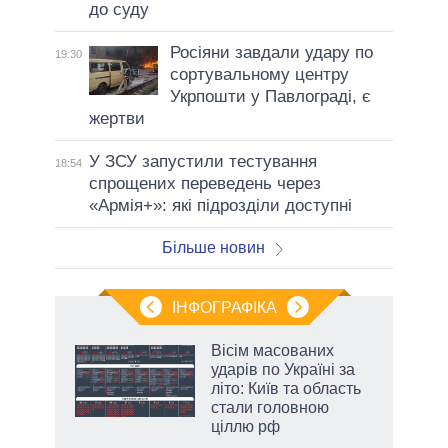
до суду
Росіяни завдали удару по
19:30
сортувальному центру
Укрпошти у Павлограді, є
жертви
У ЗСУ запустили тестування
18:54
спрощених переведень через
«Армія+»: які підрозділи доступні
Більше новин
ІНФОГРАФІКА
жет
Вісім масованих
ударів по Україні за
ків
літо: Київ та область
стали головною
ціллю рф
аспі