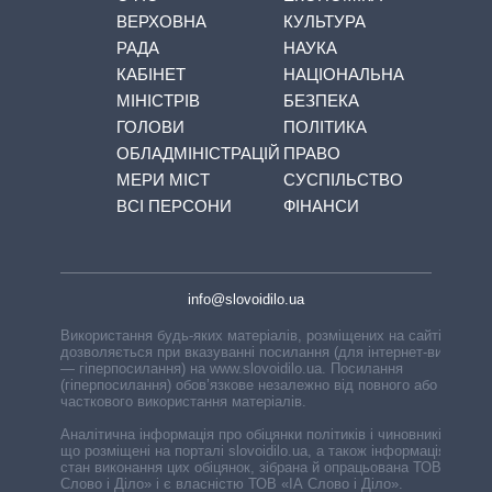
ВЕРХОВНА
КУЛЬТУРА
РАДА
НАУКА
КАБІНЕТ
НАЦІОНАЛЬНА
МІНІСТРІВ
БЕЗПЕКА
ГОЛОВИ
ПОЛІТИКА
ОБЛАДМІНІСТРАЦІЙ
ПРАВО
МЕРИ МІСТ
СУСПІЛЬСТВО
ВСІ ПЕРСОНИ
ФІНАНСИ
info@slovoidilo.ua
Використання будь-яких матеріалів, розміщених на сайті,
дозволяється при вказуванні посилання (для інтернет-видань
— гіперпосилання) на www.slovoidilo.ua. Посилання
(гіперпосилання) обов’язкове незалежно від повного або
часткового використання матеріалів.
Аналітична інформація про обіцянки політиків і чиновників,
що розміщені на порталі slovoidilo.ua, а також інформація про
стан виконання цих обіцянок, зібрана й опрацьована ТОВ «ІА
Слово і Діло» і є власністю ТОВ «ІА Слово і Діло».