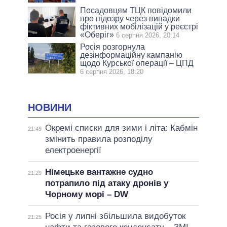
Посадовцям ТЦК повідомили
про підозру через випадки
фіктивних мобілізацій у реєстрі
«Оберіг»
6 серпня 2026, 20:14
Росія розгорнула
дезінформаційну кампанію
щодо Курської операції – ЦПД
6 серпня 2026, 18:20
НОВИНИ
Окремі списки для зими і літа: Кабмін
21:49
змінить правила розподілу
електроенергії
Німецьке вантажне судно
21:29
потрапило під атаку дронів у
Чорному морі – DW
Росія у липні збільшила видобуток
21:25