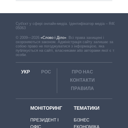
Cуб'єкт у сфері онлайн-медіа. Ідентифікатор медіа – R40-
05063
© 2009—2026
«Слово і Діло»
.
Всі права захищені і
охороняються законом. Адміністрація сайту залишає за
собою право не погоджуватися з інформацією, яка
публікується на сайті, власниками або авторами якої є треті
особи.
УКР
РОС
ПРО НАС
КОНТАКТИ
ПРАВИЛА
МОНІТОРИНГ
ТЕМАТИКИ
ПРЕЗИДЕНТ І
БІЗНЕС
ОФІС
ЕКОНОМІКА