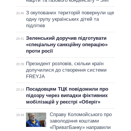
нафти та газового конденсату – ЗМІ
З окупованих територій повернули ще
20:46
одну групу українських дітей та
підлітків
Зеленський доручив підготувати
20:41
«спеціальну санкційну операцію»
проти росії
Президент розповів, скільки країн
20:39
долучилися до створення системи
FREYJA
Посадовцям ТЦК повідомили про
20:14
підозру через випадки фіктивних
мобілізацій у реєстрі «Оберіг»
Справу Коломойського про
19:34
заволодіння коштами
«ПриватБанку» направили