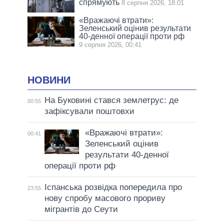
спрямують
8 серпня 2026, 18:01
«Вражаючі втрати»:
Зеленський оцінив результати
40-денної операції проти рф
9 серпня 2026, 00:41
НОВИНИ
На Буковині стався землетрус: де
00:55
зафіксували поштовхи
«Вражаючі втрати»:
00:41
Зеленський оцінив
результати 40-денної
операції проти рф
Іспанська розвідка попередила про
23:55
нову спробу масового прориву
мігрантів до Сеути