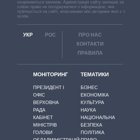
охороняються законом. Адміністрація сайту залишає за
собою право не погоджуватися з інформацією, яка
публікується на сайті, власниками або авторами якої є треті
особи.
УКР
РОС
ПРО НАС
КОНТАКТИ
ПРАВИЛА
МОНІТОРИНГ
ТЕМАТИКИ
ПРЕЗИДЕНТ І
БІЗНЕС
ОФІС
ЕКОНОМІКА
ВЕРХОВНА
КУЛЬТУРА
РАДА
НАУКА
КАБІНЕТ
НАЦІОНАЛЬНА
МІНІСТРІВ
БЕЗПЕКА
ГОЛОВИ
ПОЛІТИКА
ОБЛАДМІНІСТРАЦІЙ
ПРАВО