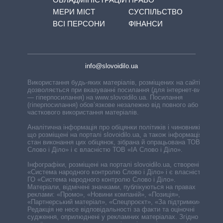
МЕРИ МІСТ
СУСПІЛЬСТВО
ВСІ ПЕРСОНИ
ФІНАНСИ
info@slovoidilo.ua
Використання будь-яких матеріалів, розміщених на сайті,
дозволяється при вказуванні посилання (для інтернет-видань
— гіперпосилання) на www.slovoidilo.ua. Посилання
(гіперпосилання) обов’язкове незалежно від повного або
часткового використання матеріалів.
Аналітична інформація про обіцянки політиків і чиновників,
що розміщені на порталі slovoidilo.ua, а також інформація про
стан виконання цих обіцянок, зібрана й опрацьована ТОВ «ІА
Слово і Діло» і є власністю ТОВ «ІА Слово і Діло».
Інфографіки, розміщені на порталі slovoidilo.ua, створені ГО
«Система народного контролю Слово і Діло» і є власністю
ГО «Система народного контролю Слово і Діло».
Матеріали, відмічені значками, публікуються на правах
реклами: «Промо», «Новини компаній», «Позиція»,
«Партнерський матеріал», «Спецпроєкт», «За підтримки».
Редакція не несе відповідальності за факти та оціночні
судження, оприлюднені у рекламних матеріалах. Згідно з