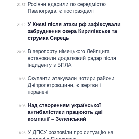
Росіяни вдарили по середмістю
21:57
Павлограда, є постраждалі
У Києві після атаки рф зафіксували
21:12
забруднення озера Кирилівське та
струмка Сирець
В аеропорту німецького Лейпцига
20:08
встановили додатковий радар після
інциденту з БПЛА
Окупанти атакували чотири райони
19:36
Дніпропетровщини, є жертви і
поранені
Над створенням української
19:03
антибалістики працюють дві
компанії – Зеленський
У ДПСУ розповіли про ситуацію на
18:23