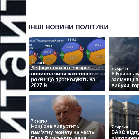
ІНШІ НОВИНИ ПОЛІТИКИ
7 серпня
Дефіцит пам’яті: як зріс
7 серпня
попит на чипи за останні
У Брянськ
роки і що прогнозують на
залізниці 
2027-й
вибухи, го
7 серпня
Нацбанк випустить
7 серпня
пам’ятну монету на честь
ВАКС відпу
Папи Римського Івана
підозрюван