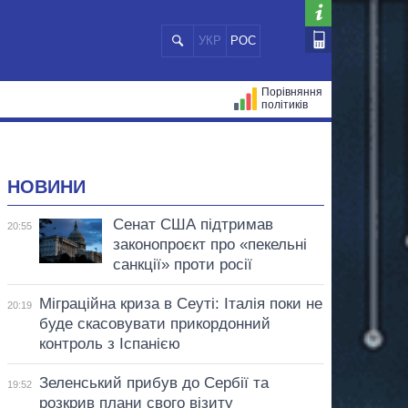
УКР
РОС
Порівняння
політиків
ЦІЙ
МЕРИ МІСТ
ВСІ ПЕРСОНИ
НОВИНИ
Сенат США підтримав
20:55
законопроєкт про «пекельні
санкції» проти росії
Міграційна криза в Сеуті: Італія поки не
20:19
буде скасовувати прикордонний
контроль з Іспанією
Зеленський прибув до Сербії та
19:52
розкрив плани свого візиту