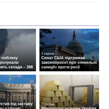
7 серпня
у поблизу
Сенат США підтримав
пролунали
законопроєкт про «пекельні
рять склади – ЗМІ
санкції» проти росії
стив під заставу
7 серпня
у у справі
Міжнародні резерви України