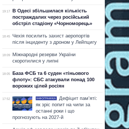
В Одесі збільшилася кількість
19:17
постраждалих через російський
обстріл стадіону «Чорноморець»
Чехія посилить захист аеропортів
18:45
після інциденту з дроном у Лейпцигу
Міжнародні резерви України
18:09
скоротилися у липні
База ФСБ та 6 суден «тіньового
18:05
флоту»: СБС атакували понад 100
ворожих цілей росіян
Дефіцит пам’яті:
ІНФОГРАФІКА
17:52
як зріс попит на чипи за
останні роки і що
прогнозують на 2027-й