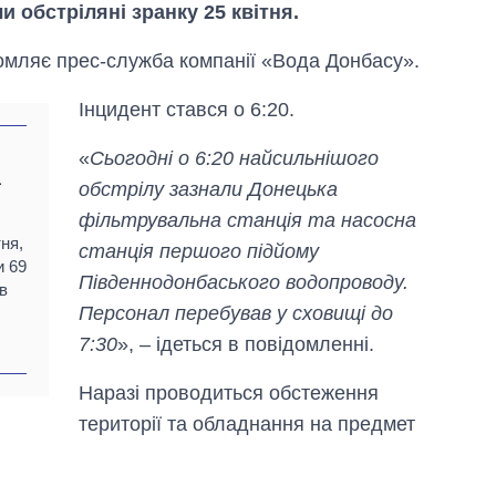
 обстріляні зранку 25 квітня.
домляє прес-служба компанії «Вода Донбасу».
Інцидент стався о 6:20.
«
Сьогодні о 6:20 найсильнішого
1
обстрілу зазнали Донецька
фільтрувальна станція та насосна
тня,
станція першого підйому
и 69
Південнодонбаського водопроводу.
в
Персонал перебував у сховищі до
7:30
», – ідеться в повідомленні.
Як за 10 років
змінилася кількість
Наразі проводиться обстеження
вступників на
бакалаврат,
території та обладнання на предмет
магістратуру та
аспірантуру