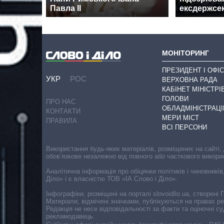
Павла II
ексдержсе
МОНІТОРИНГ
ПРЕЗИДЕНТ І ОФІС
УКР
РОС
ВЕРХОВНА РАДА
КАБІНЕТ МІНІСТРІ
ГОЛОВИ
ПРО НАС
ОБЛАДМІНІСТРАЦІ
КОНТАКТИ
МЕРИ МІСТ
ПРАВИЛА
ВСІ ПЕРСОНИ
Використання будь-яких матеріалів, розміщених на сайті,
обов’язкове незалежно від повного або часткового викори
Аналітична інформація про обіцянки політиків і чиновників
Діло» і є власністю ТОВ «ІА Слово і Діло».
Інфографіки, розміщені на порталі slovoidilo.ua, створен
Матеріали, відмічені значками, публікуються на правах р
Редакція не несе відповідальності за факти та оціночні 
рекламодавець.