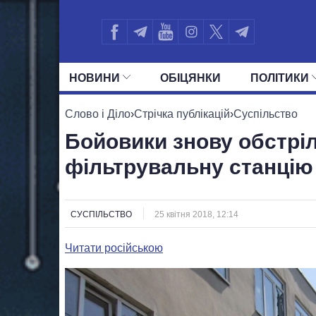
НОВИНИ
ОБIЦЯНКИ
ПОЛIТИКИ
УСІ ПОЛІТИКИ
ПРЕЗИДЕНТ І ОФ
Слово і Діло
›
Стрічка публікацій
›
Суспільство
Бойовики знову обстрі
фільтрувальну станцію
СУСПІЛЬСТВО
25 квітня 2018, 12:14
Читати російською