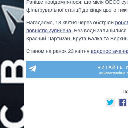
Раніше повідомлялося, що місія ОБСЄ с
фільтрувальної станції до кінця цього тиж
Нагадаємо, 18 квітня через обстріли
робот
повністю зупинена
. Без води залишилися 
Красний Партизан, Крута Балка та Верхнь
Станом на ранок 23 квітня
водопостачання
ЧИТАЙТЕ 
найважливіше в
По