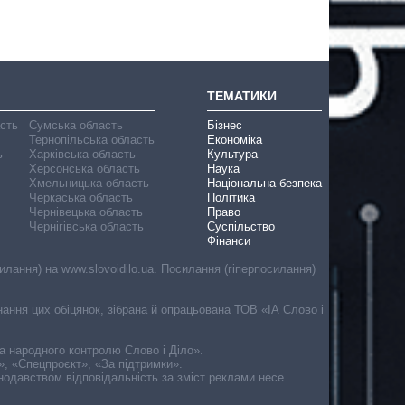
ТЕМАТИКИ
асть
Сумська область
Бізнес
Тернопільська область
Економіка
ь
Харківська область
Культура
Херсонська область
Наука
Хмельницька область
Національна безпека
Черкаська область
Політика
Чернівецька область
Право
Чернігівська область
Суспільство
Фінанси
лання) на www.slovoidilo.ua. Посилання (гіперпосилання)
онання цих обіцянок, зібрана й опрацьована ТОВ «ІА Слово і
ма народного контролю Слово і Діло».
», «Спецпроєкт», «За підтримки».
онодавством відповідальність за зміст реклами несе