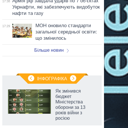
Армія рф завдала ударів по 7 об'єктах
17:38
Укрнафти, які забезпечують видобуток
нафти та газу
МОН оновило стандарти
17:29
загальної середньої освіти:
що змінилось
Більше новин
ІНФОГРАФІКА
Як змінився
бюджет
Міністерства
оборони за 13
років війни з
росією