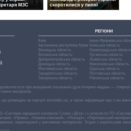
кретаря МЗС
скоротилися у липні
РЕГІОНИ
Київ
Івано-Франківська обл
Автономна республіка Крим
Київська область
Вінницька область
Кіровоградська област
В
Волинська область
Луганська область
Дніпропетровська область
Львівська область
Й
Донецька область
Миколаївська область
Житомирська область
Одеська область
Закарпатська область
Полтавська область
Запорізька область
Рівненська область
 дозволяється при вказуванні посилання (для інтернет-видань — гіперпоси
стання матеріалів.
, що розміщені на порталі slovoidilo.ua, а також інформація про стан вик
і ГО «Система народного контролю Слово і Діло» і є власністю ГО «Систе
еклами: «Промо», «Новини компаній», «Позиція», «Партнерський матеріал
судження, оприлюднені у рекламних матеріалах. Згідно з українським зак