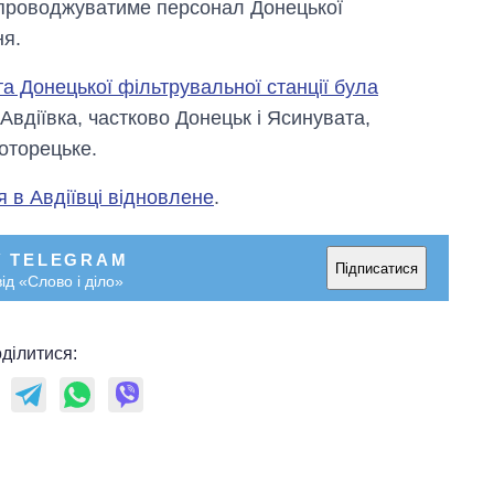
упроводжуватиме персонал Донецької
ня.
а Донецької фільтрувальної станції була
Авдіївка, частково Донецьк і Ясинувата,
оторецьке.
 в Авдіївці відновлене
.
У TELEGRAM
Підписатися
ід «Слово і діло»
ділитися: