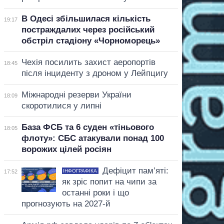
В Одесі збільшилася кількість
19:17
постраждалих через російський
обстріл стадіону «Чорноморець»
Чехія посилить захист аеропортів
18:45
після інциденту з дроном у Лейпцигу
Міжнародні резерви України
18:09
скоротилися у липні
База ФСБ та 6 суден «тіньового
18:05
флоту»: СБС атакували понад 100
ворожих цілей росіян
Дефіцит пам’яті:
ІНФОГРАФІКА
17:52
як зріс попит на чипи за
останні роки і що
прогнозують на 2027-й