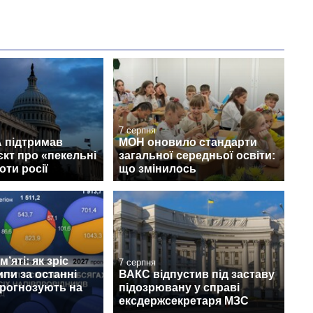
7 серпня
 підтримав
МОН оновило стандарти
кт про «пекельні
загальної середньої освіти:
оти росії
що змінилось
’яті: як зріс
7 серпня
ипи за останні
ВАКС відпустив під заставу
прогнозують на
підозрювану у справі
ексдержсекретаря МЗС