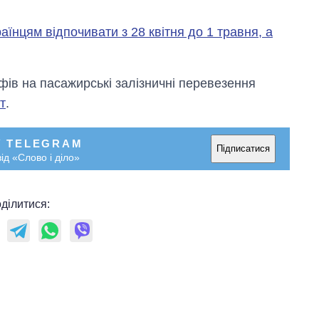
аїнцям відпочивати з 28 квітня до 1 травня, а
ів на пасажирські залізничні перевезення
т
.
У TELEGRAM
Підписатися
ід «Слово і діло»
ділитися: