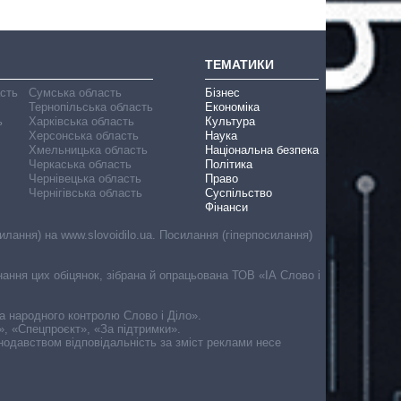
ТЕМАТИКИ
асть
Сумська область
Бізнес
Тернопільська область
Економіка
ь
Харківська область
Культура
Херсонська область
Наука
Хмельницька область
Національна безпека
Черкаська область
Політика
Чернівецька область
Право
Чернігівська область
Суспільство
Фінанси
лання) на www.slovoidilo.ua. Посилання (гіперпосилання)
онання цих обіцянок, зібрана й опрацьована ТОВ «ІА Слово і
ма народного контролю Слово і Діло».
», «Спецпроєкт», «За підтримки».
онодавством відповідальність за зміст реклами несе