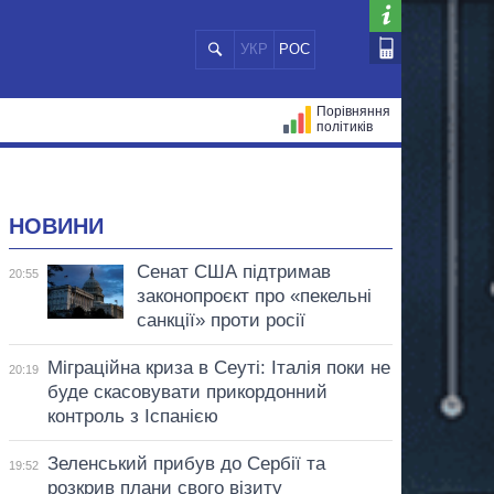
УКР
РОС
Порівняння
політиків
ЦІЙ
МЕРИ МІСТ
ВСІ ПЕРСОНИ
НОВИНИ
Сенат США підтримав
20:55
законопроєкт про «пекельні
санкції» проти росії
Міграційна криза в Сеуті: Італія поки не
20:19
буде скасовувати прикордонний
контроль з Іспанією
Зеленський прибув до Сербії та
19:52
розкрив плани свого візиту