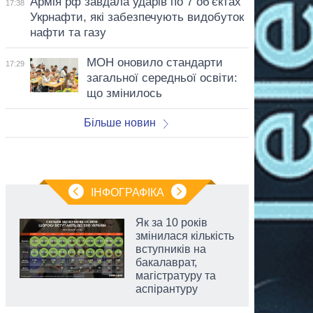
Армія рф завдала ударів по 7 об'єктах
17:38
Укрнафти, які забезпечують видобуток
нафти та газу
МОН оновило стандарти
17:29
загальної середньої освіти:
що змінилось
Більше новин
ІНФОГРАФІКА
Як за 10 років
змінилася кількість
вступників на
бакалаврат,
магістратуру та
аспірантуру