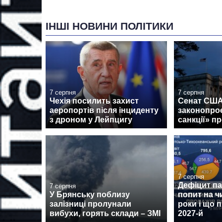
ІНШІ НОВИНИ ПОЛІТИКИ
7 серпня
7 серпня
Чехія посилить захист
Сенат США
аеропортів після інциденту
законопроє
з дроном у Лейпцигу
санкції» пр
7 серпня
Дефіцит пам
7 серпня
У Брянську поблизу
попит на ч
залізниці пролунали
роки і що 
вибухи, горять склади – ЗМІ
2027-й