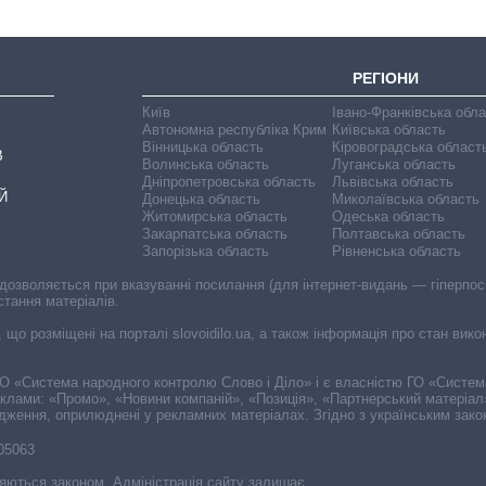
РЕГІОНИ
Київ
Івано-Франківська обл
Автономна республіка Крим
Київська область
Вінницька область
Кіровоградська област
В
Волинська область
Луганська область
Дніпропетровська область
Львівська область
Й
Донецька область
Миколаївська область
Житомирська область
Одеська область
Закарпатська область
Полтавська область
Запорізька область
Рівненська область
 дозволяється при вказуванні посилання (для інтернет-видань — гіперпоси
стання матеріалів.
, що розміщені на порталі slovoidilo.ua, а також інформація про стан вик
і ГО «Система народного контролю Слово і Діло» і є власністю ГО «Систе
еклами: «Промо», «Новини компаній», «Позиція», «Партнерський матеріал
судження, оприлюднені у рекламних матеріалах. Згідно з українським зак
-05063
няються законом. Адміністрація сайту залишає