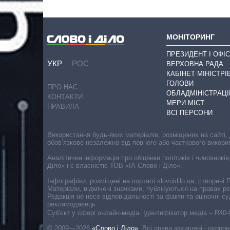
МОНІТОРИНГ
ПРЕЗИДЕНТ І ОФІС
УКР
РОС
ВЕРХОВНА РАДА
КАБІНЕТ МІНІСТРІ
ГОЛОВИ
ПРО НАС
ОБЛАДМІНІСТРАЦІ
КОНТАКТИ
МЕРИ МІСТ
ПРАВИЛА
ВСІ ПЕРСОНИ
Використання будь-яких матеріалів, розміщених на сайті,
обов’язкове незалежно від повного або часткового викори
Аналітична інформація про обіцянки політиків і чиновників
Діло» і є власністю ТОВ «ІА Слово і Діло».
Інфографіки, розміщені на порталі slovoidilo.ua, створен
Матеріали, відмічені значками, публікуються на правах р
Редакція не несе відповідальності за факти та оціночні 
рекламодавець.
Cуб'єкт у сфері онлайн-медіа. Ідентифікатор медіа – R40
© 2009—2026
«Слово і Діло»
.
Всі права захищені і охоро