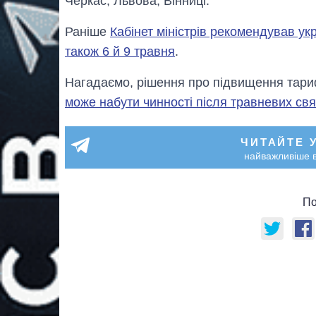
Черкас, Львова, Вінниці.
Раніше
Кабінет міністрів рекомендував укр
також 6 й 9 травня
.
Нагадаємо, рішення про підвищення тариф
може набути чинності після травневих свя
ЧИТАЙТЕ 
найважливіше в
По