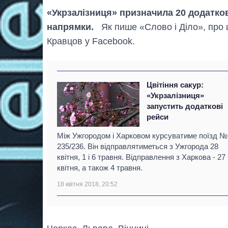
«Укрзалізниця» призначила 20 додатков
напрямки.
Як пише «Слово і Діло», про ц
Кравцов у Facebook.
Цвітіння сакур:
«Укрзалізниця»
запустить додаткові
рейси
Між Ужгородом і Харковом курсуватиме поїзд №
235/236. Він відправлятиметься з Ужгорода 28
квітня, 1 і 6 травня. Відправлення з Харкова - 27 
квітня, а також 4 травня.
18 квітня 2018, 20:52