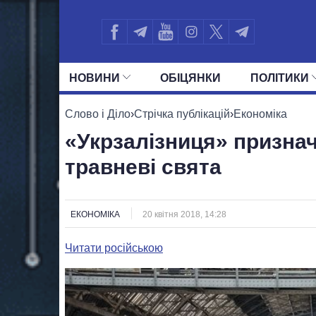
НОВИНИ
ОБIЦЯНКИ
ПОЛIТИКИ
УСІ ПОЛІТИКИ
ПРЕЗИДЕНТ І ОФ
Слово і Діло
›
Стрічка публікацій
›
Економіка
«Укрзалізниця» признач
травневі свята
ЕКОНОМІКА
20 квітня 2018, 14:28
Читати російською