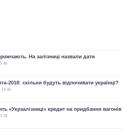
рожчають. На залізниці назвали дати
5:46
ята-2018: скільки будуть відпочивати українці?
 14:46
ть «Укрзалізниці» кредит на придбання вагонів
3:38