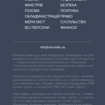
МІНІСТРІВ
БЕЗПЕКА
ГОЛОВИ
ПОЛІТИКА
ОБЛАДМІНІСТРАЦІЙ
ПРАВО
МЕРИ МІСТ
СУСПІЛЬСТВО
ВСІ ПЕРСОНИ
ФІНАНСИ
info@slovoidilo.ua
Використання будь-яких матеріалів, розміщених на сайті,
дозволяється при вказуванні посилання (для інтернет-видань
— гіперпосилання) на www.slovoidilo.ua. Посилання
(гіперпосилання) обов’язкове незалежно від повного або
часткового використання матеріалів.
Аналітична інформація про обіцянки політиків і чиновників,
що розміщені на порталі slovoidilo.ua, а також інформація про
стан виконання цих обіцянок, зібрана й опрацьована ТОВ «ІА
Слово і Діло» і є власністю ТОВ «ІА Слово і Діло».
Інфографіки, розміщені на порталі slovoidilo.ua, створені ГО
«Система народного контролю Слово і Діло» і є власністю
ГО «Система народного контролю Слово і Діло».
Матеріали, відмічені значками, публікуються на правах