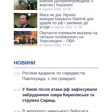
райони Дніпропетровщини, є
жертви і поранені
8 серпня 2026, 19:36
Маск не дає Україні
використовувати Starlink для
ударів по рф і закликає до
угоди
8 серпня 2026, 17:34
Окупанти отримали вказівку на
«вільне полювання» на
Херсонщині – ОВА
8 серпня 2026, 17:01
НОВИНИ
Росіяни вдарили по середмістю
21:57
Павлограда, є постраждалі
У Києві після атаки рф зафіксували
21:12
забруднення озера Кирилівське та
струмка Сирець
В аеропорту німецького Лейпцига
20:08