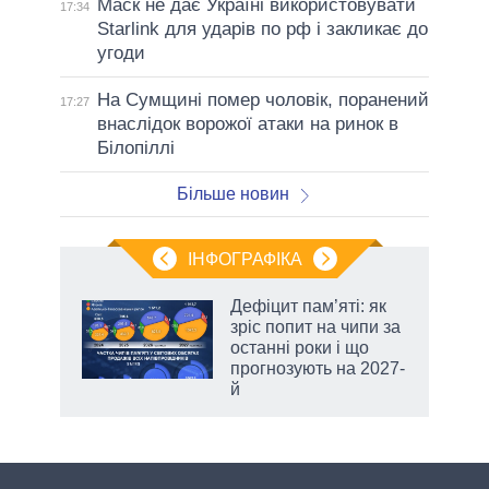
Маск не дає Україні використовувати
17:34
Starlink для ударів по рф і закликає до
угоди
На Сумщині помер чоловік, поранений
17:27
внаслідок ворожої атаки на ринок в
Білопіллі
Більше новин
ІНФОГРАФІКА
Дефіцит пам’яті: як
раїні
зріс попит на чипи за
ої
останні роки і що
прогнозують на 2027-
й
аспі