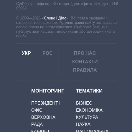
Cуб'єкт у сфері онлайн-медіа. Ідентифікатор медіа – R40-
05063
© 2009—2026
«Слово і Діло»
.
Всі права захищені і
охороняються законом. Адміністрація сайту залишає за
собою право не погоджуватися з інформацією, яка
публікується на сайті, власниками або авторами якої є треті
особи.
УКР
РОС
ПРО НАС
КОНТАКТИ
ПРАВИЛА
МОНІТОРИНГ
ТЕМАТИКИ
ПРЕЗИДЕНТ І
БІЗНЕС
ОФІС
ЕКОНОМІКА
ВЕРХОВНА
КУЛЬТУРА
РАДА
НАУКА
КАБІНЕТ
НАЦІОНАЛЬНА