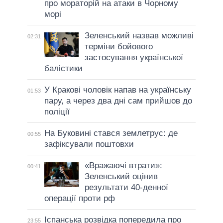
про мораторій на атаки в Чорному
морі
Зеленський назвав можливі
02:31
терміни бойового
застосування української
балістики
У Кракові чоловік напав на українську
01:53
пару, а через два дні сам прийшов до
поліції
На Буковині стався землетрус: де
00:55
зафіксували поштовхи
«Вражаючі втрати»:
00:41
Зеленський оцінив
результати 40-денної
операції проти рф
Іспанська розвідка попередила про
23:55