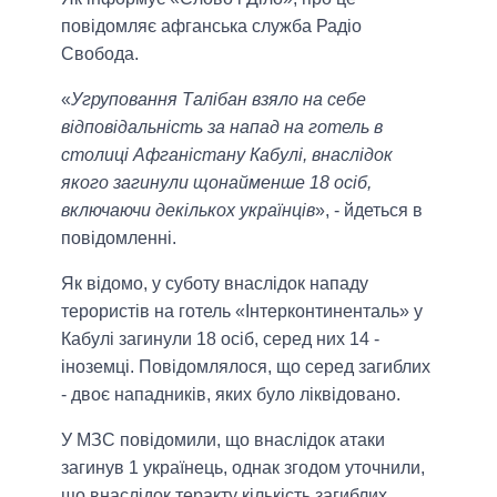
повідомляє афганська служба Радіо
Свобода.
«
Угруповання Талібан взяло на себе
відповідальність за напад на готель в
столиці Афганістану Кабулі, внаслідок
якого загинули щонайменше 18 осіб,
включаючи декількох українців
», - йдеться в
повідомленні.
Як відомо, у суботу внаслідок нападу
терористів на готель «Інтерконтиненталь» у
Кабулі загинули 18 осіб, серед них 14 -
іноземці. Повідомлялося, що серед загиблих
- двоє нападників, яких було ліквідовано.
У МЗС повідомили, що внаслідок атаки
загинув 1 українець, однак згодом уточнили,
що внаслідок теракту кількість загиблих