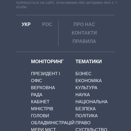
публікується на сайті, власниками або авторами якої є треті
особи.
УКР
РОС
ПРО НАС
КОНТАКТИ
ПРАВИЛА
МОНІТОРИНГ
ТЕМАТИКИ
ПРЕЗИДЕНТ І
БІЗНЕС
ОФІС
ЕКОНОМІКА
ВЕРХОВНА
КУЛЬТУРА
РАДА
НАУКА
КАБІНЕТ
НАЦІОНАЛЬНА
МІНІСТРІВ
БЕЗПЕКА
ГОЛОВИ
ПОЛІТИКА
ОБЛАДМІНІСТРАЦІЙ
ПРАВО
МЕРИ МІСТ
СУСПІЛЬСТВО