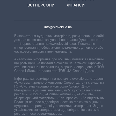
ВСІ ПЕРСОНИ
ФІНАНСИ
info@slovoidilo.ua
Використання будь-яких матеріалів, розміщених на сайті,
дозволяється при вказуванні посилання (для інтернет-видань
— гіперпосилання) на www.slovoidilo.ua. Посилання
(гіперпосилання) обов’язкове незалежно від повного або
часткового використання матеріалів.
Аналітична інформація про обіцянки політиків і чиновників,
що розміщені на порталі slovoidilo.ua, а також інформація про
стан виконання цих обіцянок, зібрана й опрацьована ТОВ «ІА
Слово і Діло» і є власністю ТОВ «ІА Слово і Діло».
Інфографіки, розміщені на порталі slovoidilo.ua, створені ГО
«Система народного контролю Слово і Діло» і є власністю
ГО «Система народного контролю Слово і Діло».
Матеріали, відмічені значками, публікуються на правах
реклами: «Промо», «Новини компаній», «Позиція»,
«Партнерський матеріал», «Спецпроєкт», «За підтримки».
Редакція не несе відповідальності за факти та оціночні
судження, оприлюднені у рекламних матеріалах. Згідно з
українським законодавством відповідальність за зміст
реклами несе рекламодавець.