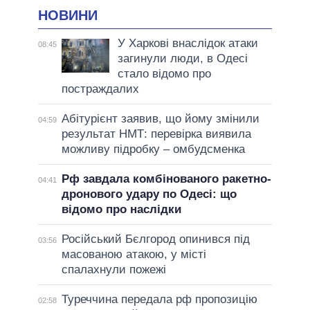
НОВИНИ
У Харкові внаслідок атаки
08:45
загинули люди, в Одесі
стало відомо про
постраждалих
Абітурієнт заявив, що йому змінили
04:59
результат НМТ: перевірка виявила
можливу підробку – омбудсменка
Рф завдала комбінованого ракетно-
04:41
дронового удару по Одесі: що
відомо про наслідки
Російський Бєлгород опинився під
03:56
масованою атакою, у місті
спалахнули пожежі
Туреччина передала рф пропозицію
02:58