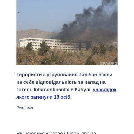
Терористи з угруповання Талібан взяли
на себе відповідальність за напад на
готель Intercontinental в Кабулі,
унаслідок
якого загинули 18 осіб
.
Як інформує «Слово і Діло», про це