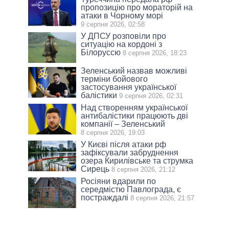
пропозицію про мораторій на
атаки в Чорному морі
9 серпня 2026, 02:58
У ДПСУ розповіли про
ситуацію на кордоні з
Білоруссю
8 серпня 2026, 18:23
Зеленський назвав можливі
терміни бойового
застосування української
балістики
9 серпня 2026, 02:31
Над створенням української
антибалістики працюють дві
компанії – Зеленський
8 серпня 2026, 19:03
У Києві після атаки рф
зафіксували забруднення
озера Кирилівське та струмка
Сирець
8 серпня 2026, 21:12
Росіяни вдарили по
середмістю Павлограда, є
постраждалі
8 серпня 2026, 21:57