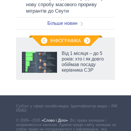
нову спробу масового прориву
мігрантів до Сеути
Більше новин
ІНФОГРАФІКА
Від 1 місяця – до 5
ть
років: хто і як довго
обіймав посаду
керівника СЗР
Cуб'єкт у сфері онлайн-медіа. Ідентифікатор медіа – R40-
05063
© 2009—2026
«Слово і Діло»
.
Всі права захищені і
охороняються законом. Адміністрація сайту залишає за
собою право не погоджуватися з інформацією, яка