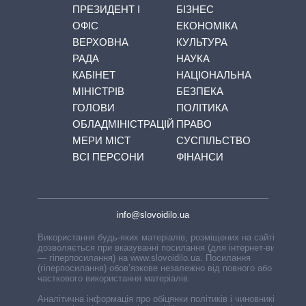
ПРЕЗИДЕНТ І
БІЗНЕС
ОФІС
ЕКОНОМІКА
ВЕРХОВНА
КУЛЬТУРА
РАДА
НАУКА
КАБІНЕТ
НАЦІОНАЛЬНА
МІНІСТРІВ
БЕЗПЕКА
ГОЛОВИ
ПОЛІТИКА
ОБЛАДМІНІСТРАЦІЙ
ПРАВО
МЕРИ МІСТ
СУСПІЛЬСТВО
ВСІ ПЕРСОНИ
ФІНАНСИ
info@slovoidilo.ua
Використання будь-яких матеріалів, розміщених на сайті,
дозволяється при вказуванні посилання (для інтернет-видань
— гіперпосилання) на www.slovoidilo.ua. Посилання
(гіперпосилання) обов’язкове незалежно від повного або
часткового використання матеріалів.
Аналітична інформація про обіцянки політиків і чиновників,