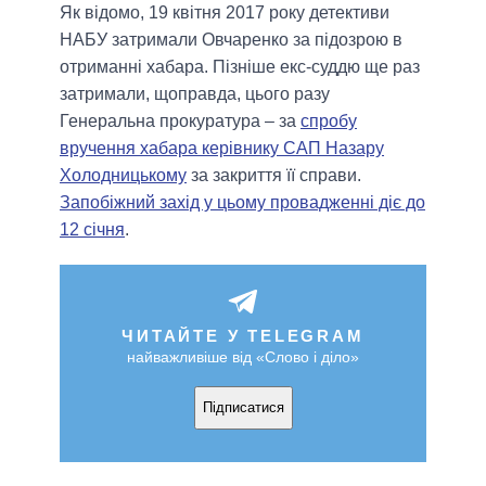
Як відомо, 19 квітня 2017 року детективи
НАБУ затримали Овчаренко за підозрою в
отриманні хабара. Пізніше екс-суддю ще раз
затримали, щоправда, цього разу
Генеральна прокуратура – за
спробу
вручення хабара керівнику САП Назару
Холодницькому
за закриття її справи.
Запобіжний захід у цьому провадженні діє до
12 січня
.
ЧИТАЙТЕ У TELEGRAM
найважливіше від «Слово і діло»
Підписатися