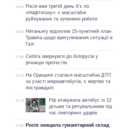
Росія вже третій день б’є по
19:12
«Нафтогазу»: є масштабні
руйнування та зупинено роботи
Нетаньягу відхилив 15-пунктний план
18:24
Трампа щодо врегулювання ситуації в
Газі
Сибіга звернувся до білорусів у
17:56
річницю протестів
На Одещині сталася масштабна ДТП
17:23
за участі мікроавтобусів, є жертви та
постраждалі
Рф атакувала автобус із 12
17:19
дітьми та рятувальників під
час повторних ударів
Росія знищила гуманітарний склад
17:06