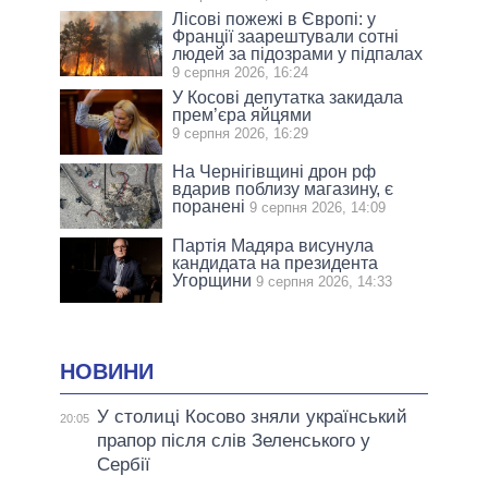
Лісові пожежі в Європі: у
Франції заарештували сотні
людей за підозрами у підпалах
9 серпня 2026, 16:24
У Косові депутатка закидала
прем’єра яйцями
9 серпня 2026, 16:29
На Чернігівщині дрон рф
вдарив поблизу магазину, є
поранені
9 серпня 2026, 14:09
Партія Мадяра висунула
кандидата на президента
Угорщини
9 серпня 2026, 14:33
НОВИНИ
У столиці Косово зняли український
20:05
прапор після слів Зеленського у
Сербії