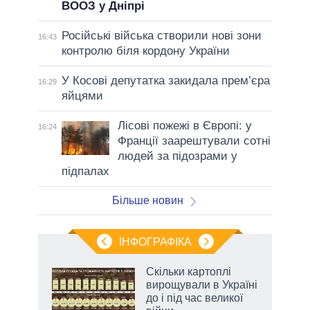
ВООЗ у Дніпрі
Російські війська створили нові зони
16:43
контролю біля кордону України
У Косові депутатка закидала прем’єра
16:29
яйцями
Лісові пожежі в Європі: у
16:24
Франції заарештували сотні
людей за підозрами у
підпалах
Більше новин
ІНФОГРАФІКА
жет
Скільки картоплі
вирощували в Україні
ків
до і під час великої