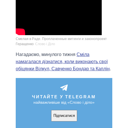
Смелая в Раде. Проплаченные митинги и законопроект
Геращенко
Слово і Діло
Нагадаємо, минулого тижня
Сміла
намагалася дізнатися, коли виконають свої
обіцянки Вілкул, Савченко Бондар та Каплін
.
ЧИТАЙТЕ У TELEGRAM
найважливіше від «Слово і діло»
Підписатися