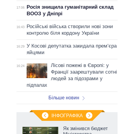
Росія знищила гуманітарний склад
17:06
ВООЗ у Дніпрі
Російські війська створили нові зони
16:43
контролю біля кордону України
У Косові депутатка закидала прем’єра
16:29
яйцями
Лісові пожежі в Європі: у
16:24
Франції заарештували сотні
людей за підозрами у
підпалах
Більше новин
ІНФОГРАФІКА
Як змінився бюджет