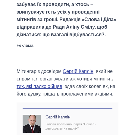
забуває їх проводити, а хтось –
звинувачує геть усіх у проведенні
мітингів за гроші. Редакція «Слова і Діла»
відправила до Ради Аліну Смілу, щоб
дізнатися: що взагалі відбувається?.
Мітингар з досвідом
Сергій Каплін
, який не
спромігся організувати аж чотири мітинги з
тих, які палко обіцяв
, здав своїх колег, як, на
його думку, грішать проплаченими акціями.
Сергій Каплін
Голова політичної партії "Соціал -
демократична партія"