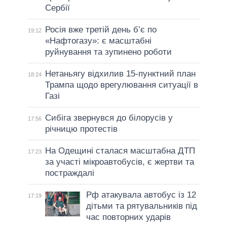
Сербії
Росія вже третій день б’є по
19:12
«Нафтогазу»: є масштабні
руйнування та зупинено роботи
Нетаньягу відхилив 15-пунктний план
18:24
Трампа щодо врегулювання ситуації в
Газі
Сибіга звернувся до білорусів у
17:56
річницю протестів
На Одещині сталася масштабна ДТП
17:23
за участі мікроавтобусів, є жертви та
постраждалі
Рф атакувала автобус із 12
17:19
дітьми та рятувальників під
час повторних ударів