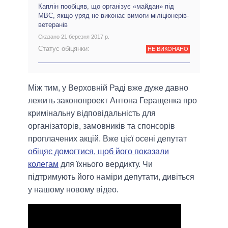
Каплін пообіцяв, що організує «майдан» під
МВС, якщо уряд не виконає вимоги міліціонерів-
ветеранів
Сказано 21 березня 2017 р.
Статус обіцянки:
НЕ ВИКОНАНО
Між тим, у Верховній Раді вже дуже давно
лежить законопроект Антона Геращенка про
кримінальну відповідальність для
організаторів, замовників та спонсорів
проплачених акцій. Вже цієї осені депутат
обіцяє домогтися, щоб його показали
колегам
для їхнього вердикту. Чи
підтримують його наміри депутати, дивіться
у нашому новому відео.