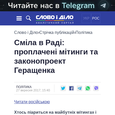
УКР
РОС
НОВИНИ
Слово і Діло
›
Стрічка публікацій
›
Політика
Сміла в Раді:
ОБIЦЯНКИ
СТРІЧКА
ПОЛІТИКА
проплачені мітинги та
ПОДІЇ
ЕКОНОМІКА
ПОЛIТИКИ
законопроект
СТАТТІ
СУСПІЛЬСТВО
ІНФОГРАФІКА
ДУМКИ
СВІТ
УСІ ПОЛІТИКИ
Геращенка
ОГЛЯДИ
ПРЕЗИДЕНТ І ОФІС
ВІДЕО
ДАЙДЖЕСТИ
ВЕРХОВНА РАДА
ПОЛІТИКА
ПІДТРИМАТИ
КАБІНЕТ МІНІСТРІВ
27 вересня 2017, 15:40
ГОЛОВИ ОБЛАДМІНІСТРАЦІЙ
ПОРІВНЯННЯ ПОЛІТИКІВ
Читати російською
МЕРИ МІСТ
ВСІ ПЕРСОНИ
Хтось піариться на майбутніх мітингах і