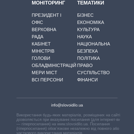
МОНІТОРИНГ
ТЕМАТИКИ
ПРЕЗИДЕНТ І
БІЗНЕС
ОФІС
ЕКОНОМІКА
ВЕРХОВНА
КУЛЬТУРА
РАДА
НАУКА
КАБІНЕТ
НАЦІОНАЛЬНА
МІНІСТРІВ
БЕЗПЕКА
ГОЛОВИ
ПОЛІТИКА
ОБЛАДМІНІСТРАЦІЙ
ПРАВО
МЕРИ МІСТ
СУСПІЛЬСТВО
ВСІ ПЕРСОНИ
ФІНАНСИ
info@slovoidilo.ua
Використання будь-яких матеріалів, розміщених на сайті,
дозволяється при вказуванні посилання (для інтернет-видань
— гіперпосилання) на www.slovoidilo.ua. Посилання
(гіперпосилання) обов’язкове незалежно від повного або
часткового використання матеріалів.