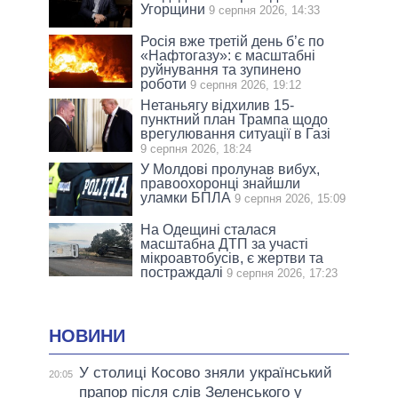
Угорщини
9 серпня 2026, 14:33
Росія вже третій день б’є по
«Нафтогазу»: є масштабні
руйнування та зупинено
роботи
9 серпня 2026, 19:12
Нетаньягу відхилив 15-
пунктний план Трампа щодо
врегулювання ситуації в Газі
9 серпня 2026, 18:24
У Молдові пролунав вибух,
правоохоронці знайшли
уламки БПЛА
9 серпня 2026, 15:09
На Одещині сталася
масштабна ДТП за участі
мікроавтобусів, є жертви та
постраждалі
9 серпня 2026, 17:23
НОВИНИ
У столиці Косово зняли український
20:05
прапор після слів Зеленського у