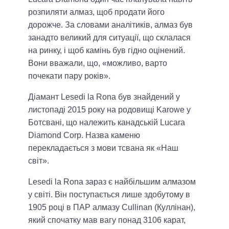
розпиляти алмаз, щоб продати його
дорожче. За словами аналітиків, алмаз був
занадто великий для ситуації, що склалася
на ринку, і щоб камінь був гідно оцінений.
Вони вважали, що, «можливо, варто
почекати пару років».
Діамант Lesedi la Rona був знайдений у
листопаді 2015 року на родовищі Karowe у
Ботсвані, що належить канадській Lucara
Diamond Corp. Назва каменю
перекладається з мови тсвана як «Наш
світ».
Lesedi la Rona зараз є найбільшим алмазом
у світі. Він поступається лише здобутому в
1905 році в ПАР алмазу Cullinan (Куллінан),
який спочатку мав вагу понад 3106 карат,