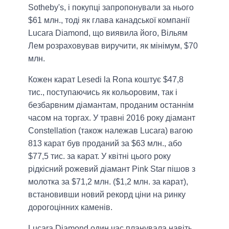
Sotheby's, і покупці запропонували за нього
$61 млн., тоді як глава канадської компанії
Lucara Diamond, що виявила його, Вільям
Лем розраховував виручити, як мінімум, $70
млн.
Кожен карат Lesedi la Rona коштує $47,8
тис., поступаючись як кольоровим, так і
безбарвним діамантам, проданим останнім
часом на торгах. У травні 2016 року діамант
Constellation (також належав Lucara) вагою
813 карат був проданий за $63 млн., або
$77,5 тис. за карат. У квітні цього року
рідкісний рожевий діамант Pink Star пішов з
молотка за $71,2 млн. ($1,2 млн. за карат),
встановивши новий рекорд ціни на ринку
дорогоцінних каменів.
Lucara Diamond один час планувала навіть