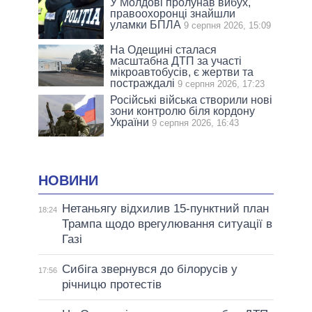
У Молдові пролунав вибух,
правоохоронці знайшли
уламки БПЛА
9 серпня 2026, 15:09
На Одещині сталася
масштабна ДТП за участі
мікроавтобусів, є жертви та
постраждалі
9 серпня 2026, 17:23
Російські війська створили нові
зони контролю біля кордону
України
9 серпня 2026, 16:43
НОВИНИ
Нетаньягу відхилив 15-пунктний план
18:24
Трампа щодо врегулювання ситуації в
Газі
Сибіга звернувся до білорусів у
17:56
річницю протестів