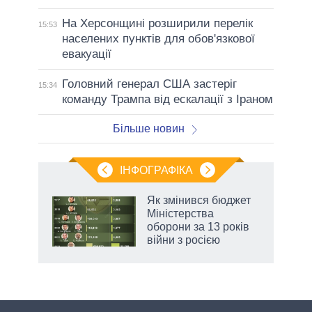
На Херсонщині розширили перелік
15:53
населених пунктів для обов'язкової
евакуації
Головний генерал США застеріг
15:34
команду Трампа від ескалації з Іраном
Більше новин
ІНФОГРАФІКА
Як змінився бюджет
 за
Міністерства
асть
оборони за 13 років
війни з росією