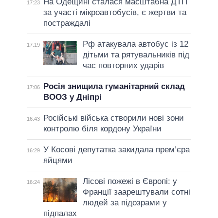
На Одещині сталася масштабна ДТП
17:23
за участі мікроавтобусів, є жертви та
постраждалі
Рф атакувала автобус із 12
17:19
дітьми та рятувальників під
час повторних ударів
Росія знищила гуманітарний склад
17:06
ВООЗ у Дніпрі
Російські війська створили нові зони
16:43
контролю біля кордону України
У Косові депутатка закидала прем’єра
16:29
яйцями
Лісові пожежі в Європі: у
16:24
Франції заарештували сотні
людей за підозрами у
підпалах