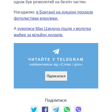
однак був розколотий на безліч частин.
Нагадаємо,
в Британії на аукціоні продали
фотолистівки королеви.
А
рукописи Мао Цзедуна пішли з молотка
майже за мільйон доларів.
ЧИТАЙТЕ У TELEGRAM
найважливіше від «Слово і діло»
Підписатися
Поділитися: