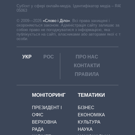
Cуб'єкт у сфері онлайн-медіа. Ідентифікатор медіа – R40-
05063
© 2009—2026
«Слово і Діло»
.
Всі права захищені і
охороняються законом. Адміністрація сайту залишає за
собою право не погоджуватися з інформацією, яка
публікується на сайті, власниками або авторами якої є треті
особи.
УКР
РОС
ПРО НАС
КОНТАКТИ
ПРАВИЛА
МОНІТОРИНГ
ТЕМАТИКИ
ПРЕЗИДЕНТ І
БІЗНЕС
ОФІС
ЕКОНОМІКА
ВЕРХОВНА
КУЛЬТУРА
РАДА
НАУКА