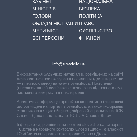
КАБІНЕТ
НАЦІОНАЛЬНА
МІНІСТРІВ
БЕЗПЕКА
ГОЛОВИ
ПОЛІТИКА
ОБЛАДМІНІСТРАЦІЙ
ПРАВО
МЕРИ МІСТ
СУСПІЛЬСТВО
ВСІ ПЕРСОНИ
ФІНАНСИ
info@slovoidilo.ua
Використання будь-яких матеріалів, розміщених на сайті,
дозволяється при вказуванні посилання (для інтернет-видань
— гіперпосилання) на www.slovoidilo.ua. Посилання
(гіперпосилання) обов’язкове незалежно від повного або
часткового використання матеріалів.
Аналітична інформація про обіцянки політиків і чиновників,
що розміщені на порталі slovoidilo.ua, а також інформація про
стан виконання цих обіцянок, зібрана й опрацьована ТОВ «ІА
Слово і Діло» і є власністю ТОВ «ІА Слово і Діло».
Інфографіки, розміщені на порталі slovoidilo.ua, створені ГО
«Система народного контролю Слово і Діло» і є власністю
ГО «Система народного контролю Слово і Діло».