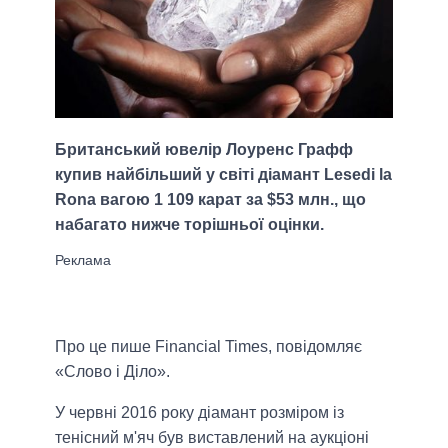
Британський ювелір Лоуренс Графф
купив найбільший у світі діамант Lesedi la
Rona вагою 1 109 карат за $53 млн., що
набагато нижче торішньої оцінки.
Про це пише Financial Times, повідомляє
«Слово і Діло».
У червні 2016 року діамант розміром із
тенісний м'яч був виставлений на аукціоні