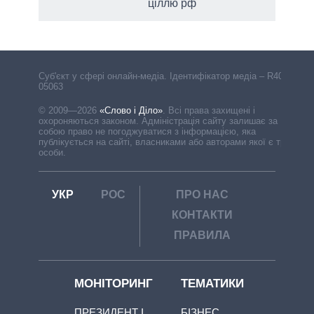
ціллю рф
Cуб'єкт у сфері онлайн-медіа. Ідентифікатор медіа – R40-
05063
© 2009—2026
«Слово і Діло»
.
Всі права захищені і
охороняються законом. Адміністрація сайту залишає за
собою право не погоджуватися з інформацією, яка
публікується на сайті, власниками або авторами якої є треті
особи.
УКР
РОС
ПРО НАС
КОНТАКТИ
ПРАВИЛА
МОНІТОРИНГ
ТЕМАТИКИ
ПРЕЗИДЕНТ І
БІЗНЕС