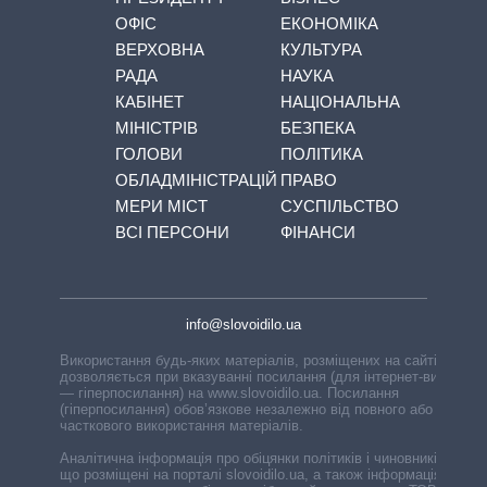
ОФІС
ЕКОНОМІКА
ВЕРХОВНА
КУЛЬТУРА
РАДА
НАУКА
КАБІНЕТ
НАЦІОНАЛЬНА
МІНІСТРІВ
БЕЗПЕКА
ГОЛОВИ
ПОЛІТИКА
ОБЛАДМІНІСТРАЦІЙ
ПРАВО
МЕРИ МІСТ
СУСПІЛЬСТВО
ВСІ ПЕРСОНИ
ФІНАНСИ
info@slovoidilo.ua
Використання будь-яких матеріалів, розміщених на сайті,
дозволяється при вказуванні посилання (для інтернет-видань
— гіперпосилання) на www.slovoidilo.ua. Посилання
(гіперпосилання) обов’язкове незалежно від повного або
часткового використання матеріалів.
Аналітична інформація про обіцянки політиків і чиновників,
що розміщені на порталі slovoidilo.ua, а також інформація про