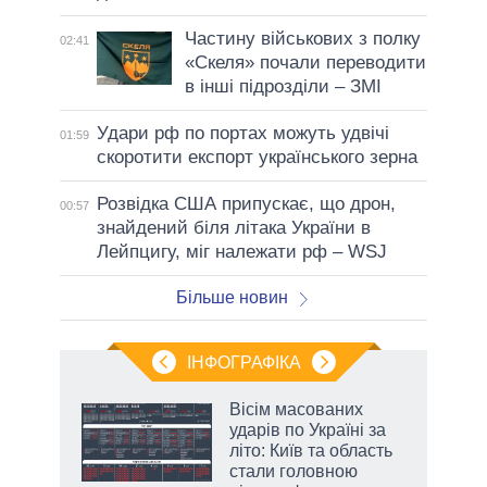
Частину військових з полку
02:41
«Скеля» почали переводити
в інші підрозділи – ЗМІ
Удари рф по портах можуть удвічі
01:59
скоротити експорт українського зерна
Розвідка США припускає, що дрон,
00:57
знайдений біля літака України в
Лейпцигу, міг належати рф – WSJ
Більше новин
ІНФОГРАФІКА
 5
Вісім масованих
вго
ударів по Україні за
літо: Київ та область
стали головною