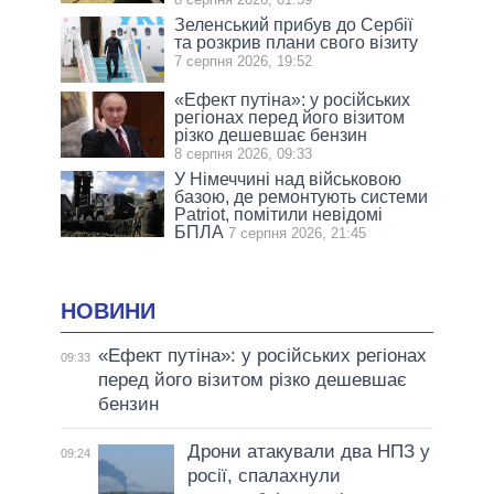
Зеленський прибув до Сербії
та розкрив плани свого візиту
7 серпня 2026, 19:52
«Ефект путіна»: у російських
регіонах перед його візитом
різко дешевшає бензин
8 серпня 2026, 09:33
У Німеччині над військовою
базою, де ремонтують системи
Patriot, помітили невідомі
БПЛА
7 серпня 2026, 21:45
НОВИНИ
«Ефект путіна»: у російських регіонах
09:33
перед його візитом різко дешевшає
бензин
Дрони атакували два НПЗ у
09:24
росії, спалахнули