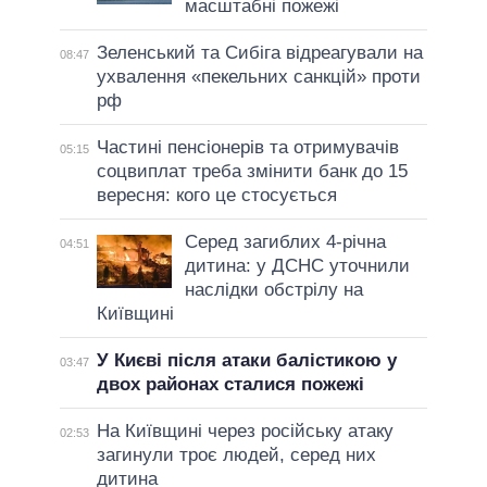
масштабні пожежі
Зеленський та Сибіга відреагували на
08:47
ухвалення «пекельних санкцій» проти
рф
Частині пенсіонерів та отримувачів
05:15
соцвиплат треба змінити банк до 15
вересня: кого це стосується
Серед загиблих 4-річна
04:51
дитина: у ДСНС уточнили
наслідки обстрілу на
Київщині
У Києві після атаки балістикою у
03:47
двох районах сталися пожежі
На Київщині через російську атаку
02:53
загинули троє людей, серед них
дитина