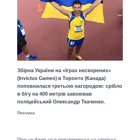
Збірна України на «Іграх нескорених»
(Invictus Games) в Торонто (Канада)
поповнилася третьою нагородою: срібло
в бігу на 400 метрів завоював
поліцейський Олександр Ткаченко.
Про це йдеться в повідомленні на сторінці