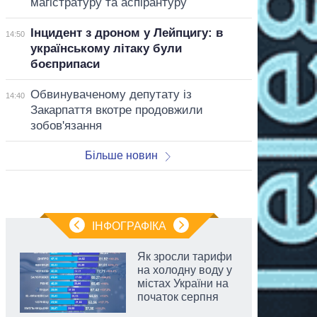
магістратуру та аспірантуру
Інцидент з дроном у Лейпцигу: в
14:50
українському літаку були
боєприпаси
Обвинуваченому депутату із
14:40
Закарпаття вкотре продовжили
зобов'язання
Більше новин
ІНФОГРАФІКА
Як зросли тарифи
на холодну воду у
містах України на
початок серпня