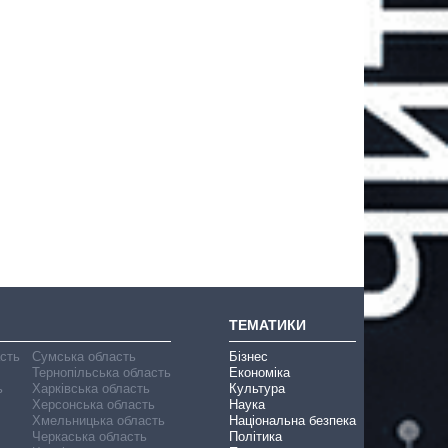
ТЕМАТИКИ
асть
Сумська область
Бізнес
Тернопільська область
Економіка
ь
Харківська область
Культура
Херсонська область
Наука
Хмельницька область
Національна безпека
Черкаська область
Політика