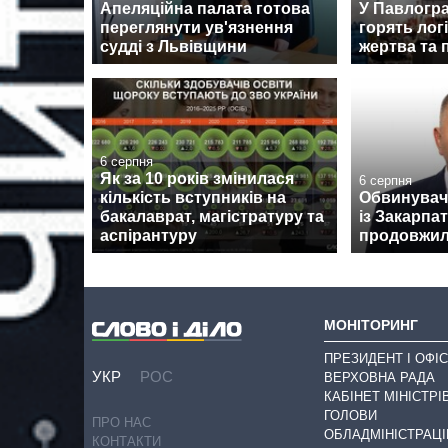
Апеляційна палата готова
У Павлогра
переглянути ув'язнення
горять логі
судді з Львівщини
жертва та 
6 серпня
Як за 10 років змінилася
6 серпня
кількість вступників на
Обвинувач
бакалаврат, магістратуру та
із Закарпа
аспірантуру
продовжил
МОНІТОРИНГ
ПРЕЗИДЕНТ І ОФІС
УКР
РОС
ВЕРХОВНА РАДА
КАБІНЕТ МІНІСТРІ
ГОЛОВИ
ПРО НАС
ОБЛАДМІНІСТРАЦІ
КОНТАКТИ