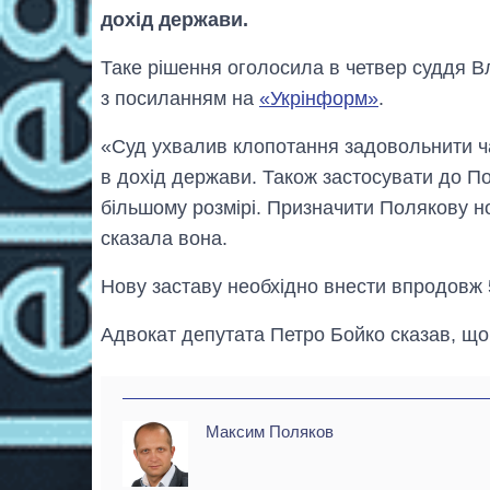
дохід держави.
Таке рішення оголосила в четвер суддя В
з посиланням на
«Укрінформ»
.
«Суд ухвалив клопотання задовольнити ча
в дохід держави. Також застосувати до По
більшому розмірі. Призначити Полякову но
сказала вона.
Нову заставу необхідно внести впродовж 5
Адвокат депутата Петро Бойко сказав, що
Максим Поляков