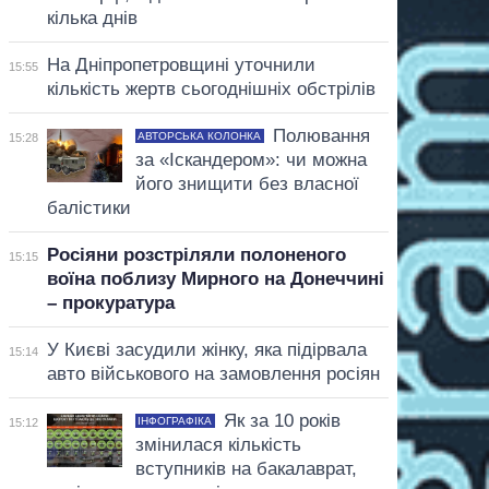
кілька днів
На Дніпропетровщині уточнили
15:55
кількість жертв сьогоднішніх обстрілів
Полювання
АВТОРСЬКА КОЛОНКА
15:28
за «Іскандером»: чи можна
його знищити без власної
балістики
Росіяни розстріляли полоненого
15:15
воїна поблизу Мирного на Донеччині
– прокуратура
У Києві засудили жінку, яка підірвала
15:14
авто військового на замовлення росіян
Як за 10 років
ІНФОГРАФІКА
15:12
змінилася кількість
вступників на бакалаврат,