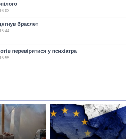
рпілого
16:03
дягнув браслет
15:44
отів перевіритися у психіатра
15:55