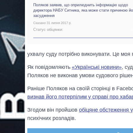
Поляков заявив, що оприлюднить інформацію щодо
директора НАБУ Ситника, яка може стати причиною йо
засудження
Сказано 31 липня 2017 р.
Статус обіцянки:
А
ухвалу суду потрібно виконувати. Це моя п
Як повідомляють
«Українські новини»
, су
Поляков не виконав умови судового рішен
Раніше Поляков на своїй сторінці в Face
визнав його потерпілим у справі про хаб
Згодом він пройшов
обіцяне обстеження у
психічних розладів.