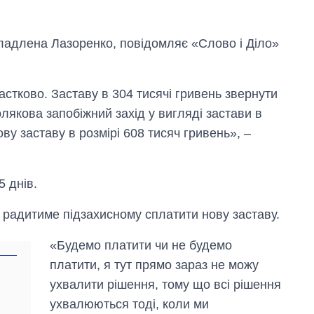
ладлена Лазоренко, повідомляє «Слово і Діло»
стково. Заставу в 304 тисячі гривень звернути
лякова запобіжний захід у вигляді застави в
ву заставу в розмірі 608 тисяч гривень», –
 днів.
 радитиме підзахисному сплатити нову заставу.
«Будемо платити чи не будемо
Економіка ШІ-
платити, я тут прямо зараз не можу
гігантів: скільки
коштують і
ухвалити рішення, тому що всі рішення
заробляють
ухвалюються тоді, коли ми
OpenAI та