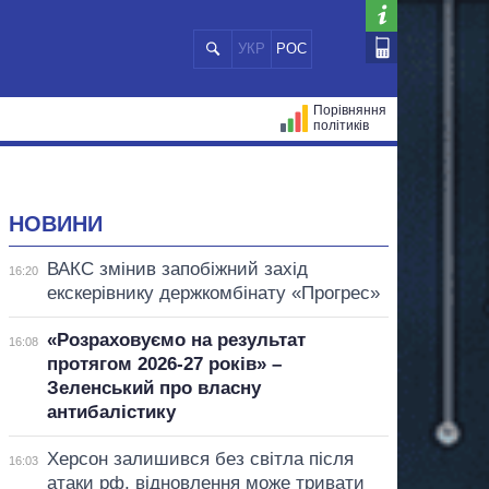
УКР
РОС
Порівняння
політиків
ЦІЙ
МЕРИ МІСТ
ВСІ ПЕРСОНИ
НОВИНИ
ВАКС змінив запобіжний захід
16:20
екскерівнику держкомбінату «Прогрес»
«Розраховуємо на результат
16:08
протягом 2026-27 років» –
Зеленський про власну
антибалістику
Херсон залишився без світла після
16:03
атаки рф, відновлення може тривати