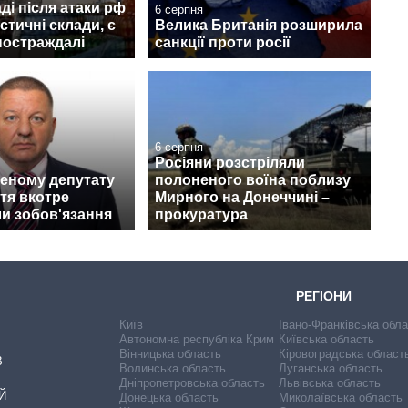
ді після атаки рф
6 серпня
стичні склади, є
Велика Британія розширила
постраждалі
санкції проти росії
6 серпня
Росіяни розстріляли
еному депутату
полоненого воїна поблизу
ття вкотре
Мирного на Донеччині –
и зобов'язання
прокуратура
РЕГІОНИ
Київ
Івано-Франківська обл
Автономна республіка Крим
Київська область
Вінницька область
Кіровоградська област
В
Волинська область
Луганська область
Дніпропетровська область
Львівська область
Й
Донецька область
Миколаївська область