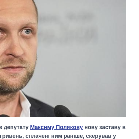
в депутату
Максиму Полякову
нову заставу в
 гривень, сплачені ним раніше, скерував у