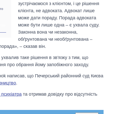
Anthropic
зустрічаємося з клієнтом, і це рішення
го
клієнта, не адвоката. Адвокат лише
може дати пораду. Порада адвоката
може бути лише одна – є ухвала суду.
РХІВ
Законна вона чи незаконна,
обґрунтована чи необґрунтована –
орада», – сказав він.
д ухвалив таке рішення в зв'язку з тим, що
ня про обрання йому запобіжного заходу.
book написав, що Печерський районний суд Києва
арництво
.
 психіатра
та отримав довідку про відсутність