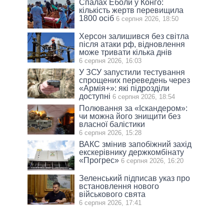
Спалах Еболи у Конго:
кількість жертв перевищила
1800 осіб
6 серпня 2026, 18:50
Херсон залишився без світла
після атаки рф, відновлення
може тривати кілька днів
6 серпня 2026, 16:03
У ЗСУ запустили тестування
спрощених переведень через
«Армія+»: які підрозділи
доступні
6 серпня 2026, 18:54
Полювання за «Іскандером»:
чи можна його знищити без
власної балістики
6 серпня 2026, 15:28
ВАКС змінив запобіжний захід
екскерівнику держкомбінату
«Прогрес»
6 серпня 2026, 16:20
Зеленський підписав указ про
встановлення нового
військового свята
6 серпня 2026, 17:41