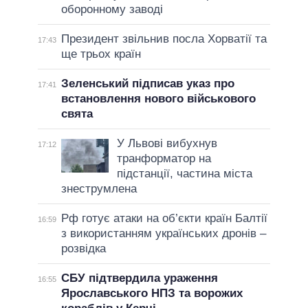
оборонному заводі
Президент звільнив посла Хорватії та
17:43
ще трьох країн
Зеленський підписав указ про
17:41
встановлення нового військового
свята
У Львові вибухнув
17:12
транформатор на
підстанції, частина міста
знеструмлена
Рф готує атаки на об’єкти країн Балтії
16:59
з використанням українських дронів –
розвідка
СБУ підтвердила ураження
16:55
Ярославського НПЗ та ворожих