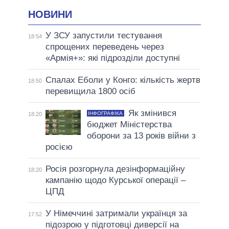
НОВИНИ
У ЗСУ запустили тестування
18:54
спрощених переведень через
«Армія+»: які підрозділи доступні
Спалах Еболи у Конго: кількість жертв
18:50
перевищила 1800 осіб
Як змінився
ІНФОГРАФІКА
18:20
бюджет Міністерства
оборони за 13 років війни з
росією
Росія розгорнула дезінформаційну
18:20
кампанію щодо Курської операції –
ЦПД
У Німеччині затримали українця за
17:52
підозрою у підготовці диверсії на