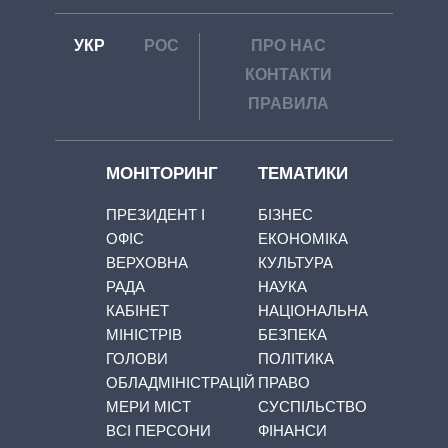
УКР
РОС
ПРО НАС
КОНТАКТИ
ПРАВИЛА
МОНІТОРИНГ
ТЕМАТИКИ
ПРЕЗИДЕНТ І
БІЗНЕС
ОФІС
ЕКОНОМІКА
ВЕРХОВНА
КУЛЬТУРА
РАДА
НАУКА
КАБІНЕТ
НАЦІОНАЛЬНА
МІНІСТРІВ
БЕЗПЕКА
ГОЛОВИ
ПОЛІТИКА
ОБЛАДМІНІСТРАЦІЙ
ПРАВО
МЕРИ МІСТ
СУСПІЛЬСТВО
ВСІ ПЕРСОНИ
ФІНАНСИ