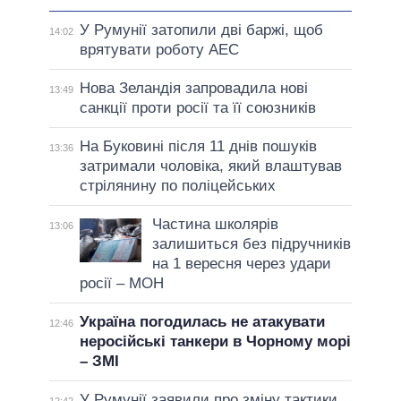
У Румунії затопили дві баржі, щоб
14:02
врятувати роботу АЕС
Нова Зеландія запровадила нові
13:49
санкції проти росії та її союзників
На Буковині після 11 днів пошуків
13:36
затримали чоловіка, який влаштував
стрілянину по поліцейських
Частина школярів
13:06
залишиться без підручників
на 1 вересня через удари
росії – МОН
Україна погодилась не атакувати
12:46
неросійські танкери в Чорному морі
– ЗМІ
У Румунії заявили про зміну тактики