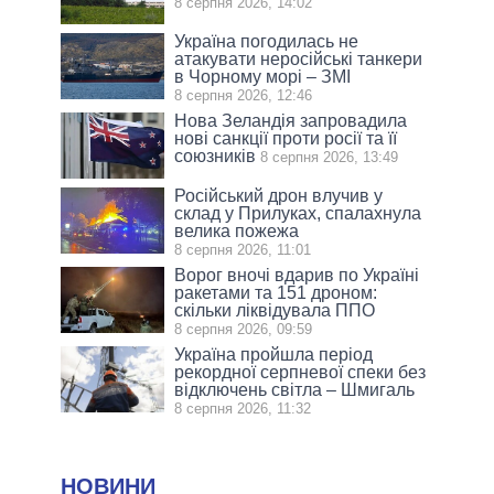
8 серпня 2026, 14:02
Україна погодилась не
атакувати неросійські танкери
в Чорному морі – ЗМІ
8 серпня 2026, 12:46
Нова Зеландія запровадила
нові санкції проти росії та її
союзників
8 серпня 2026, 13:49
Російський дрон влучив у
склад у Прилуках, спалахнула
велика пожежа
8 серпня 2026, 11:01
Ворог вночі вдарив по Україні
ракетами та 151 дроном:
скільки ліквідувала ППО
8 серпня 2026, 09:59
Україна пройшла період
рекордної серпневої спеки без
відключень світла – Шмигаль
8 серпня 2026, 11:32
НОВИНИ