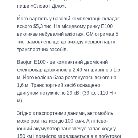
пише «Слово і Діло».
Його вартість у базовій комплектації складає
всього $5,3 тис. На місцевому ринку E100
викликав небувалий ажіотаж. GM отримав 5
тис. замовлень ще до виходу першої партії
транспортних засобів.
Baojun E100 - це компактний двомісний
електрокар довжиною в 2,49 м і шириною 1,5
м. Його колісна база розтянулась всього на
1,6 м. Транспортний засіб оснащено
двигуном потужністю 29 кВт (39 к.с., 110 Н •
м).
Згідно з паспортними даними, автомобіль
може розігнатися до 100 км/ч. А літієво-
іонний акумулятор забезпечує запас ходу у
150 км і повністю заряджається від побутової