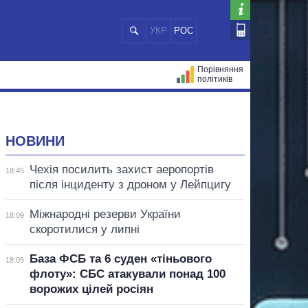
УКР
РОС
Порівняння
політиків
ЦІЙ
МЕРИ МІСТ
ВСІ ПЕРСОНИ
НОВИНИ
Чехія посилить захист аеропортів
18:45
після інциденту з дроном у Лейпцигу
Міжнародні резерви України
18:09
скоротилися у липні
База ФСБ та 6 суден «тіньового
18:05
флоту»: СБС атакували понад 100
ворожих цілей росіян