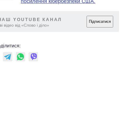
посилення кібербезпеки США.
НАШ YOUTUBE КАНАЛ
Підписатися
і відео від «Слово і діло»
ділитися: