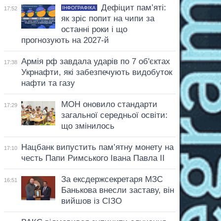
Дефіцит пам’яті:
ІНФОГРАФІКА
17:52
як зріс попит на чипи за
останні роки і що
прогнозують на 2027-й
Армія рф завдала ударів по 7 об'єктах
17:38
Укрнафти, які забезпечують видобуток
нафти та газу
МОН оновило стандарти
17:29
загальної середньої освіти:
що змінилось
Нацбанк випустить пам’ятну монету на
17:10
честь Папи Римського Івана Павла II
За ексдержсекретаря МЗС
16:51
Банькова внесли заставу, він
вийшов із СІЗО