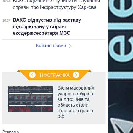
ВАКС відмовився зупинити слухання
16:44
справи про інфраструктуру Харкова
ВАКС відпустив під заставу
16:37
підозрювану у справі
ексдержсекретаря МЗС
Більше новин
ІНФОГРАФІКА
Вісім масованих
ударів по Україні
за літо: Київ та
область стали
головною ціллю
рф