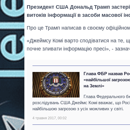
Президент США Дональд Трамп застері
витоків інформації в засоби масової ін
Про це Трамп написав в своєму офіційному
«Джеймсу Комі варто сподіватися на те, що
почне зливати інформацію пресі», - зазна
Глава ФБР назвав Ро
«найбільшої загрозо
на Землі»
Глава Федерального б
розслідувань США Джеймс Комі вважає, що Росі
найбільшою загрозою з усіх можливих у світі.
4 травня 2017, 00:02