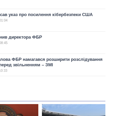
сав указ про посилення кібербезпеки США
01:04
ьнив директора ФБР
08:45
олова ФБР намагався розширити розслідування
 перед звільненням – ЗМІ
10:33