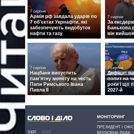
7 серпня
Армія рф завдала ударів по
7 серпня
7 об'єктах Укрнафти, які
За ексдер
забезпечують видобуток
Банькова в
нафти та газу
він вийшов
7 серпня
7 серпня
Нацбанк випустить
Дефіцит пам
пам’ятну монету на честь
попит на ч
Папи Римського Івана
роки і що 
Павла II
2027-й
МОНІТОРИНГ
ПРЕЗИДЕНТ І ОФІС
УКР
РОС
ВЕРХОВНА РАДА