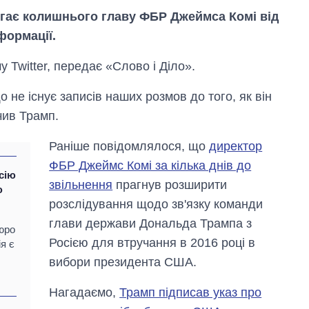
гає колишнього главу ФБР Джеймса Комі від
формації.
 Twitter, передає «Слово і Діло».
 не існує записів наших розмов до того, як він
чив Трамп.
Раніше повідомлялося, що
директор
ФБР Джеймс Комі за кілька днів до
сію
звільнення
прагнув розширити
ю
розслідування щодо зв'язку команди
Як за 10 років
змінилася кількість
глави держави Дональда Трампа з
юро
вступників на
Росією для втручання в 2016 році в
бакалаврат,
я є
магістратуру та
вибори президента США.
аспірантуру
Нагадаємо,
Трамп підписав указ про