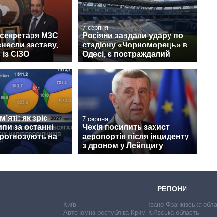
7 серпня
жсекретаря МЗС
Росіяни завдали удару по
несли заставу,
стадіону «Чорноморець» в
 із СІЗО
Одесі, є постраждалий
’яті: як зріс
7 серпня
ипи за останні
Чехія посилить захист
прогнозують на
аеропортів після інциденту
з дроном у Лейпцигу
РЕГІОНИ
Київ
Івано-Франківська обл
Автономна республіка Крим
Київська область