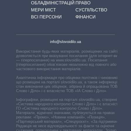
ОБЛАДМІНІСТРАЦІЙ
ПРАВО
МЕРИ МІСТ
СУСПІЛЬСТВО
ВСІ ПЕРСОНИ
ФІНАНСИ
info@slovoidilo.ua
Використання будь-яких матеріалів, розміщених на сайті,
дозволяється при вказуванні посилання (для інтернет-видань
— гіперпосилання) на www.slovoidilo.ua. Посилання
(гіперпосилання) обов’язкове незалежно від повного або
часткового використання матеріалів.
Аналітична інформація про обіцянки політиків і чиновників,
що розміщені на порталі slovoidilo.ua, а також інформація про
стан виконання цих обіцянок, зібрана й опрацьована ТОВ «ІА
Слово і Діло» і є власністю ТОВ «ІА Слово і Діло».
Інфографіки, розміщені на порталі slovoidilo.ua, створені ГО
«Система народного контролю Слово і Діло» і є власністю
ГО «Система народного контролю Слово і Діло».
Матеріали, відмічені значками, публікуються на правах
реклами: «Промо», «Новини компаній», «Позиція»,
«Партнерський матеріал», «Спецпроєкт», «За підтримки».
Редакція не несе відповідальності за факти та оціночні
судження, оприлюднені у рекламних матеріалах. Згідно з