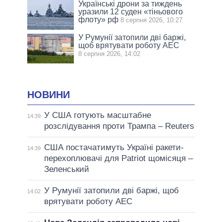
Українські дрони за тиждень
уразили 12 суден «тіньового
флоту» рф
8 серпня 2026, 10:27
У Румунії затопили дві баржі,
щоб врятувати роботу АЕС
8 серпня 2026, 14:02
НОВИНИ
У США готують масштабне
14:39
розслідування проти Трампа – Reuters
США постачатимуть Україні ракети-
14:39
перехоплювачі для Patriot щомісяця –
Зеленський
У Румунії затопили дві баржі, щоб
14:02
врятувати роботу АЕС