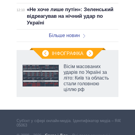
«Не хоче лише путін»: Зеленський
12:10
відреагував на нічний удар по
Україні
Більше новин
ІНФОГРАФІКА
 як
Вісім масованих
и за
ударів по Україні за
літо: Київ та область
2027-
стали головною
ціллю рф
аспі
Cуб'єкт у сфері онлайн-медіа. Ідентифікатор медіа – R40-
05063