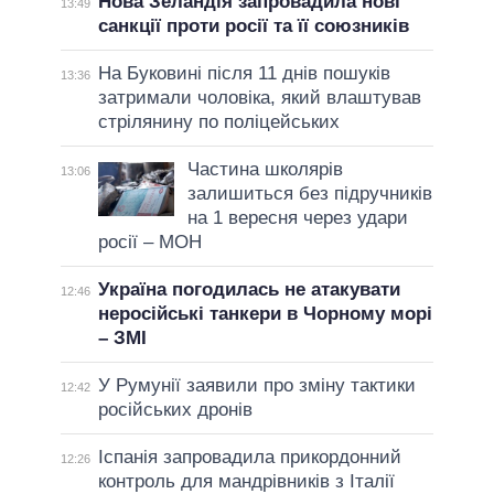
Нова Зеландія запровадила нові
13:49
санкції проти росії та її союзників
На Буковині після 11 днів пошуків
13:36
затримали чоловіка, який влаштував
стрілянину по поліцейських
Частина школярів
13:06
залишиться без підручників
на 1 вересня через удари
росії – МОН
Україна погодилась не атакувати
12:46
неросійські танкери в Чорному морі
– ЗМІ
У Румунії заявили про зміну тактики
12:42
російських дронів
Іспанія запровадила прикордонний
12:26
контроль для мандрівників з Італії