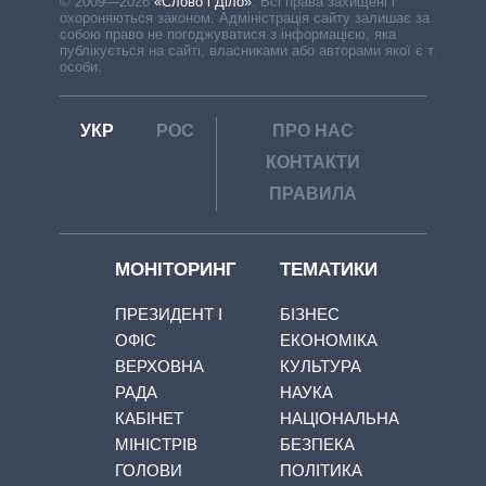
© 2009—2026
«Слово і Діло»
.
Всі права захищені і
охороняються законом. Адміністрація сайту залишає за
собою право не погоджуватися з інформацією, яка
публікується на сайті, власниками або авторами якої є треті
особи.
УКР
РОС
ПРО НАС
КОНТАКТИ
ПРАВИЛА
МОНІТОРИНГ
ТЕМАТИКИ
ПРЕЗИДЕНТ І
БІЗНЕС
ОФІС
ЕКОНОМІКА
ВЕРХОВНА
КУЛЬТУРА
РАДА
НАУКА
КАБІНЕТ
НАЦІОНАЛЬНА
МІНІСТРІВ
БЕЗПЕКА
ГОЛОВИ
ПОЛІТИКА