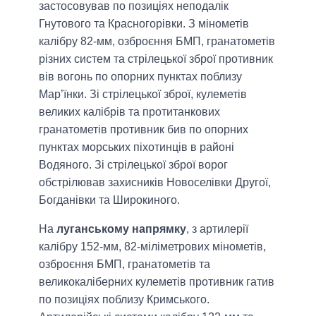
застосовував по позиціях неподалік
Гнутового та Красногорівки. З мінометів
калібру 82-мм, озброєння БМП, гранатометів
різних систем та стрілецької зброї противник
вів вогонь по опорних пунктах поблизу
Мар’їнки. Зі стрілецької зброї, кулеметів
великих калібрів та протитанкових
гранатометів противник бив по опорних
пунктах морських піхотинців в районі
Водяного. Зі стрілецької зброї ворог
обстрілював захисників Новоселівки Другої,
Богданівки та Широкиного.
На
луганському напрямку
, з артилерії
калібру 152-мм, 82-міліметрових мінометів,
озброєння БМП, гранатометів та
великокаліберних кулеметів противник гатив
по позиціях поблизу Кримського.