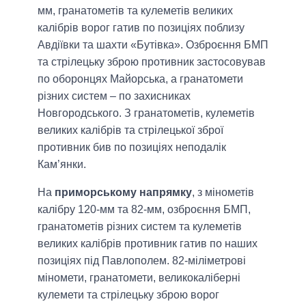
мм, гранатометів та кулеметів великих
калібрів ворог гатив по позиціях поблизу
Авдіївки та шахти «Бутівка». Озброєння БМП
та стрілецьку зброю противник застосовував
по оборонцях Майорська, а гранатомети
різних систем – по захисниках
Новгородського. З гранатометів, кулеметів
великих калібрів та стрілецької зброї
противник бив по позиціях неподалік
Кам’янки.
На
приморському напрямку
, з мінометів
калібру 120-мм та 82-мм, озброєння БМП,
гранатометів різних систем та кулеметів
великих калібрів противник гатив по наших
позиціях під Павлополем. 82-міліметрові
міномети, гранатомети, великокаліберні
кулемети та стрілецьку зброю ворог