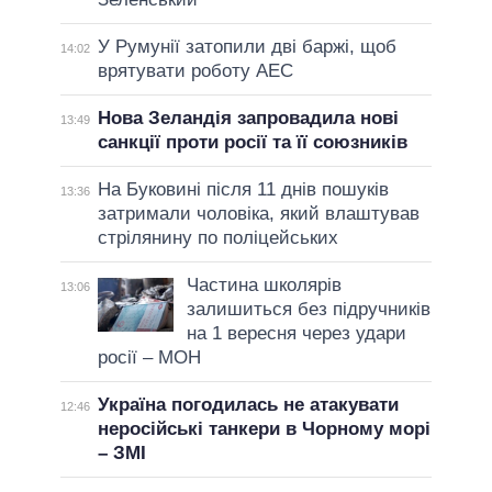
У Румунії затопили дві баржі, щоб
14:02
врятувати роботу АЕС
Нова Зеландія запровадила нові
13:49
санкції проти росії та її союзників
На Буковині після 11 днів пошуків
13:36
затримали чоловіка, який влаштував
стрілянину по поліцейських
Частина школярів
13:06
залишиться без підручників
на 1 вересня через удари
росії – МОН
Україна погодилась не атакувати
12:46
неросійські танкери в Чорному морі
– ЗМІ