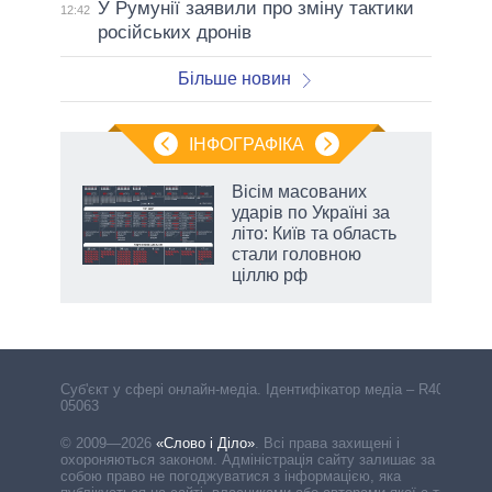
У Румунії заявили про зміну тактики
12:42
російських дронів
Більше новин
ІНФОГРАФІКА
Вісім масованих
ть
ударів по Україні за
літо: Київ та область
стали головною
ціллю рф
Cуб'єкт у сфері онлайн-медіа. Ідентифікатор медіа – R40-
05063
© 2009—2026
«Слово і Діло»
.
Всі права захищені і
охороняються законом. Адміністрація сайту залишає за
собою право не погоджуватися з інформацією, яка