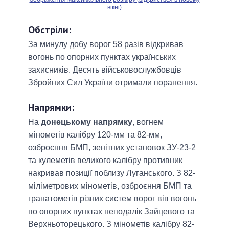
вікні)
Обстріли:
За минулу добу ворог 58 разів відкривав
вогонь по опорних пунктах українських
захисників. Десять військовослужбовців
Збройних Сил України отримали поранення.
Напрямки:
На
донецькому напрямку
, вогнем
мінометів калібру 120-мм та 82-мм,
озброєння БМП, зенітних установок ЗУ-23-2
та кулеметів великого калібру противник
накривав позиції поблизу Луганського. З 82-
міліметрових мінометів, озброєння БМП та
гранатометів різних систем ворог вів вогонь
по опорних пунктах неподалік Зайцевого та
Верхньоторецького. З мінометів калібру 82-