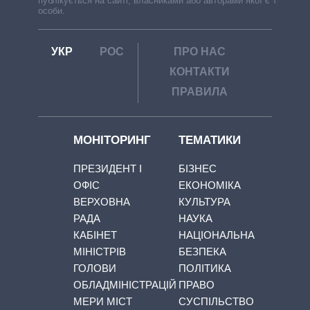
публікується на сайті, власниками або авторами якої є треті
особи.
УКР
РОС
ПРО НАС
КОНТАКТИ
ПРАВИЛА
МОНІТОРИНГ
ТЕМАТИКИ
ПРЕЗИДЕНТ І
БІЗНЕС
ОФІС
ЕКОНОМІКА
ВЕРХОВНА
КУЛЬТУРА
РАДА
НАУКА
КАБІНЕТ
НАЦІОНАЛЬНА
МІНІСТРІВ
БЕЗПЕКА
ГОЛОВИ
ПОЛІТИКА
ОБЛАДМІНІСТРАЦІЙ
ПРАВО
МЕРИ МІСТ
СУСПІЛЬСТВО