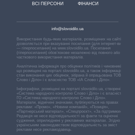
ВСІ ПЕРСОНИ
ФІНАНСИ
info@slovoidilo.ua
Використання будь-яких матеріалів, розміщених на сайті,
дозволяється при вказуванні посилання (для інтернет-видань
— гіперпосилання) на www.slovoidilo.ua. Посилання
(гіперпосилання) обов’язкове незалежно від повного або
часткового використання матеріалів.
Аналітична інформація про обіцянки політиків і чиновників,
що розміщені на порталі slovoidilo.ua, а також інформація про
стан виконання цих обіцянок, зібрана й опрацьована ТОВ «ІА
Слово і Діло» і є власністю ТОВ «ІА Слово і Діло».
Інфографіки, розміщені на порталі slovoidilo.ua, створені ГО
«Система народного контролю Слово і Діло» і є власністю
ГО «Система народного контролю Слово і Діло».
Матеріали, відмічені значками, публікуються на правах
реклами: «Промо», «Новини компаній», «Позиція»,
«Партнерський матеріал», «Спецпроєкт», «За підтримки».
Редакція не несе відповідальності за факти та оціночні
судження, оприлюднені у рекламних матеріалах. Згідно з
українським законодавством відповідальність за зміст
реклами несе рекламодавець.