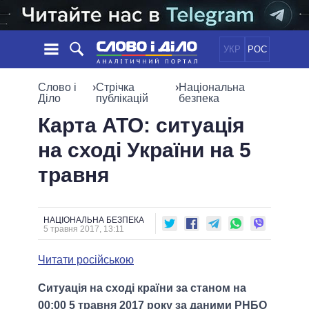
УКР
РОС
НОВИНИ
Слово і
›
Стрічка
›
Національна
Діло
публікацій
безпека
ОБIЦЯНКИ
СТРІЧКА
ПОЛІТИКА
Карта АТО: ситуація
ПОДІЇ
ЕКОНОМІКА
на сході України на 5
ПОЛIТИКИ
СТАТТІ
СУСПІЛЬСТВО
травня
ІНФОГРАФІКА
ДУМКИ
СВІТ
УСІ ПОЛІТИКИ
ОГЛЯДИ
ПРЕЗИДЕНТ І ОФІС
ВІДЕО
ДАЙДЖЕСТИ
ВЕРХОВНА РАДА
НАЦІОНАЛЬНА БЕЗПЕКА
5 травня 2017, 13:11
ПІДТРИМАТИ
КАБІНЕТ МІНІСТРІВ
ГОЛОВИ ОБЛАДМІНІСТРАЦІЙ
Читати російською
ПОРІВНЯННЯ ПОЛІТИКІВ
МЕРИ МІСТ
Ситуація на сході країни за станом на
ВСІ ПЕРСОНИ
00:00 5 травня 2017 року за даними РНБО