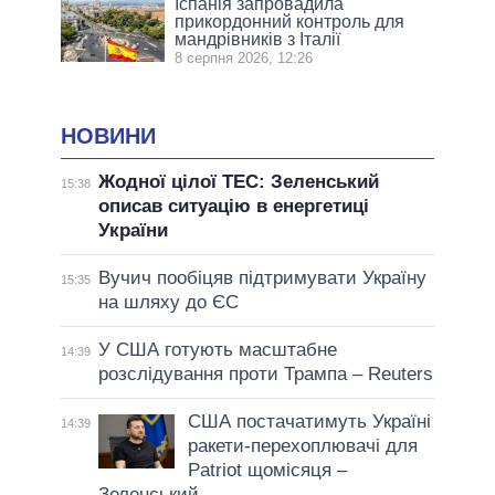
Іспанія запровадила
прикордонний контроль для
мандрівників з Італії
8 серпня 2026, 12:26
НОВИНИ
Жодної цілої ТЕС: Зеленський
15:38
описав ситуацію в енергетиці
України
Вучич пообіцяв підтримувати Україну
15:35
на шляху до ЄС
У США готують масштабне
14:39
розслідування проти Трампа – Reuters
США постачатимуть Україні
14:39
ракети-перехоплювачі для
Patriot щомісяця –
Зеленський