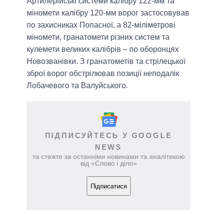
Артилерійські системи калібру 122-мм та
міномети калібру 120-мм ворог застосовував
по захисниках Попасної, а 82-міліметрові
міномети, гранатомети різних систем та
кулемети великих калібрів – по оборонцях
Новозванівки. З гранатометів та стрілецької
зброї ворог обстрілював позиції неподалік
Лобачевого та Валуйського.
ПІДПИСУЙТЕСЬ У GOOGLE
NEWS
та стежте за останніми новинами та аналітикою
від «Слово і діло»
Підписатися