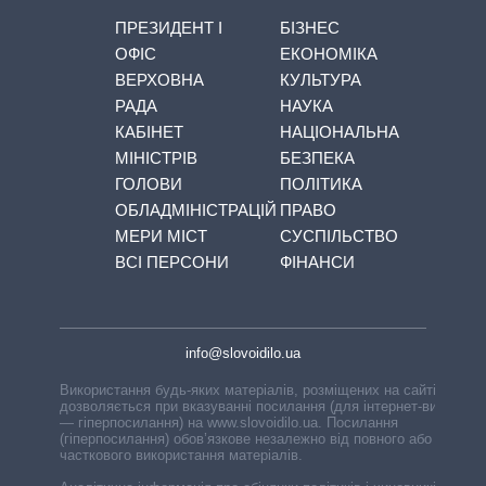
ПРЕЗИДЕНТ І
БІЗНЕС
ОФІС
ЕКОНОМІКА
ВЕРХОВНА
КУЛЬТУРА
РАДА
НАУКА
КАБІНЕТ
НАЦІОНАЛЬНА
МІНІСТРІВ
БЕЗПЕКА
ГОЛОВИ
ПОЛІТИКА
ОБЛАДМІНІСТРАЦІЙ
ПРАВО
МЕРИ МІСТ
СУСПІЛЬСТВО
ВСІ ПЕРСОНИ
ФІНАНСИ
info@slovoidilo.ua
Використання будь-яких матеріалів, розміщених на сайті,
дозволяється при вказуванні посилання (для інтернет-видань
— гіперпосилання) на www.slovoidilo.ua. Посилання
(гіперпосилання) обов’язкове незалежно від повного або
часткового використання матеріалів.