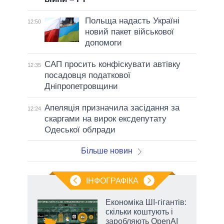
Польща надасть Україні
12:50
новий пакет військової
допомоги
САП просить конфіскувати автівку
12:35
посадовця податкової
Дніпропетровщини
Апеляція призначила засідання за
12:24
скаргами на вирок ексдепутату
Одеської облради
Більше новин
ІНФОГРАФІКА
Економіка ШІ-гігантів:
 за
скільки коштують і
асть
заробляють OpenAI