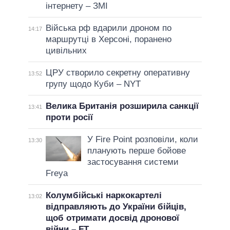
інтернету – ЗМІ
Війська рф вдарили дроном по
14:17
маршрутці в Херсоні, поранено
цивільних
ЦРУ створило секретну оперативну
13:52
групу щодо Куби – NYT
Велика Британія розширила санкції
13:41
проти росії
У Fire Point розповіли, коли
13:30
планують перше бойове
застосування системи
Freya
Колумбійські наркокартелі
13:02
відправляють до України бійців,
щоб отримати досвід дронової
війни – FT