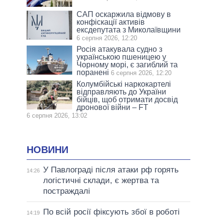
САП оскаржила відмову в
конфіскації активів
ексдепутата з Миколаївщини
6 серпня 2026, 12:20
Росія атакувала судно з
українською пшеницею у
Чорному морі, є загиблий та
поранені
6 серпня 2026, 12:20
Колумбійські наркокартелі
відправляють до України
бійців, щоб отримати досвід
дронової війни – FT
6 серпня 2026, 13:02
НОВИНИ
У Павлограді після атаки рф горять
14:26
логістичні склади, є жертва та
постраждалі
По всій росії фіксують збої в роботі
14:19