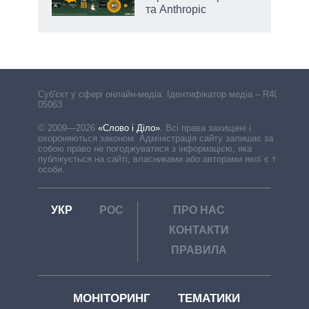
та Anthropic
Cуб'єкт у сфері онлайн-медіа. Ідентифікатор медіа – R40-
05063
© 2009—2026
«Слово і Діло»
.
Всі права захищені і
охороняються законом. Адміністрація сайту залишає за
собою право не погоджуватися з інформацією, яка
публікується на сайті, власниками або авторами якої є треті
особи.
УКР
РОС
ПРО НАС
КОНТАКТИ
ПРАВИЛА
МОНІТОРИНГ
ТЕМАТИКИ