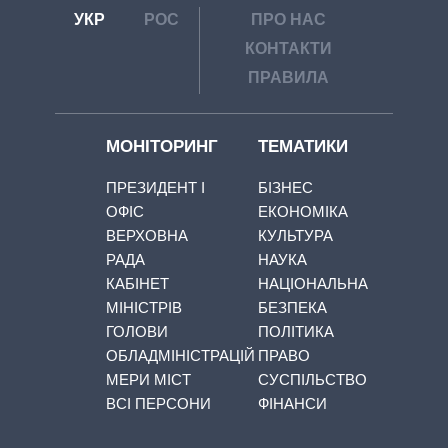
УКР
РОС
ПРО НАС
КОНТАКТИ
ПРАВИЛА
МОНІТОРИНГ
ТЕМАТИКИ
ПРЕЗИДЕНТ І
БІЗНЕС
ОФІС
ЕКОНОМІКА
ВЕРХОВНА
КУЛЬТУРА
РАДА
НАУКА
КАБІНЕТ
НАЦІОНАЛЬНА
МІНІСТРІВ
БЕЗПЕКА
ГОЛОВИ
ПОЛІТИКА
ОБЛАДМІНІСТРАЦІЙ
ПРАВО
МЕРИ МІСТ
СУСПІЛЬСТВО
ВСІ ПЕРСОНИ
ФІНАНСИ