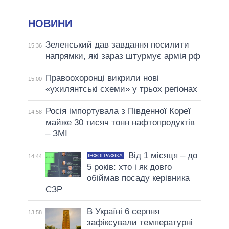
НОВИНИ
Зеленський дав завдання посилити
15:36
напрямки, які зараз штурмує армія рф
Правоохоронці викрили нові
15:00
«ухилянтські схеми» у трьох регіонах
Росія імпортувала з Південної Кореї
14:58
майже 30 тисяч тонн нафтопродуктів
– ЗМІ
Від 1 місяця – до
ІНФОГРАФІКА
14:44
5 років: хто і як довго
обіймав посаду керівника
СЗР
В Україні 6 серпня
13:58
зафіксували температурні