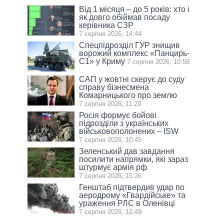
Від 1 місяця – до 5 років: хто і
як довго обіймав посаду
керівника СЗР
7 серпня 2026, 14:44
Спецпідрозділ ГУР знищив
ворожий комплекс «Панцирь-
С1» у Криму
7 серпня 2026, 10:58
САП у жовтні скерує до суду
справу бізнесмена
Комарницького про землю
7 серпня 2026, 11:20
Росія формує бойові
підрозділи з українських
військовополонених – ISW
7 серпня 2026, 10:45
Зеленський дав завдання
посилити напрямки, які зараз
штурмує армія рф
7 серпня 2026, 15:36
Генштаб підтвердив удар по
аеродрому «Гвардійське» та
ураження РЛС в Оленівці
7 серпня 2026, 12:49