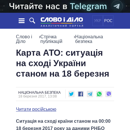
УКР
РОС
НОВИНИ
Слово і
›
Стрічка
›
Національна
Діло
публікацій
безпека
ОБIЦЯНКИ
СТРІЧКА
ПОЛІТИКА
Карта АТО: ситуація
ПОДІЇ
ЕКОНОМІКА
на сході України
ПОЛIТИКИ
СТАТТІ
СУСПІЛЬСТВО
станом на 18 березня
ІНФОГРАФІКА
ДУМКИ
СВІТ
УСІ ПОЛІТИКИ
ОГЛЯДИ
ПРЕЗИДЕНТ І ОФІС
ВІДЕО
ДАЙДЖЕСТИ
ВЕРХОВНА РАДА
НАЦІОНАЛЬНА БЕЗПЕКА
18 березня 2017, 13:08
ПІДТРИМАТИ
КАБІНЕТ МІНІСТРІВ
ГОЛОВИ ОБЛАДМІНІСТРАЦІЙ
Читати російською
ПОРІВНЯННЯ ПОЛІТИКІВ
МЕРИ МІСТ
Ситуація на сході країни станом на 00:00
ВСІ ПЕРСОНИ
18 березня 2017 року за даними РНБО