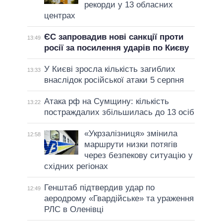
рекорди у 13 обласних
центрах
ЄС запровадив нові санкції проти
13:49
росії за посилення ударів по Києву
У Києві зросла кількість загиблих
13:33
внаслідок російської атаки 5 серпня
Атака рф на Сумщину: кількість
13:22
постраждалих збільшилась до 13 осіб
«Укрзалізниця» змінила
12:58
маршрути низки потягів
через безпекову ситуацію у
східних регіонах
Генштаб підтвердив удар по
12:49
аеродрому «Гвардійське» та ураження
РЛС в Оленівці