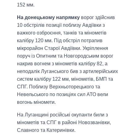
152 мм.
На донецькому напрямку
ворог здійснив
10 обстрілів позиції поблизу Авдіївки з
важкого озброєння, танків та мінометів
калібру 120 мм. Під обстріл потрапив
мікрорайон Старої Авдіївки. Укріплення
поруч із Опитним та Новгородським ворог
накрив вогнем з мінометів калібру 82, а
неподалік Луганського бив з артилерійських
систем калібру 122 мм, мінометів, БМП та
СПГ. Поблизу Верхньоторецького та
Невельського по позиціях сил АТО вели
вогонь міномети.
На Луганщині російські окупанти били з
мінометів та СПГ в районі Новозванівки,
Славного та Катеринівки.