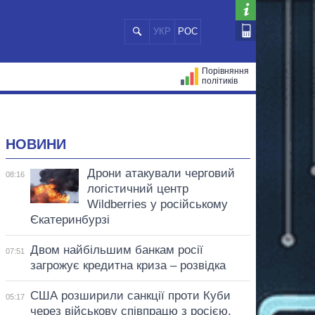
УКР
РОС
Порівняння
політиків
ЦІЙ
МЕРИ МІСТ
ВСІ ПЕРСОНИ
НОВИНИ
Дрони атакували черговий
08:16
логістичний центр
Wildberries у російському
Єкатеринбурзі
Двом найбільшим банкам росії
07:51
загрожує кредитна криза – розвідка
США розширили санкції проти Куби
05:17
через військову співпрацю з росією,