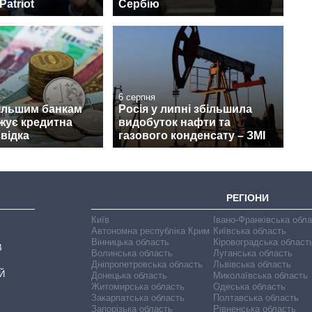
Patriot
Сербію
6 серпня
ільшим банкам
Росія у липні збільшила
ожує кредитна
видобуток нафти та
звідка
газового конденсату – ЗМІ
РЕГІОНИ
Київ
Івано-Франківська обл
Автономна республіка Крим
Київська область
Вінницька область
Кіровоградська област
В
Волинська область
Луганська область
Дніпропетровська область
Львівська область
Й
Донецька область
Миколаївська область
Житомирська область
Одеська область
Закарпатська область
Полтавська область
Запорізька область
Рівненська область