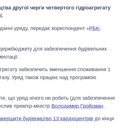
цтва другої черги четвертого гідроагрегату
ї.
іданні уряду, передає кореспондент «
РБК-
держбюджету для забезпечення будівельних
ентації.
агрегату забезпечить зменшення споживання 1
 газу. Уряд також працює над програмою
 те, що уряд нічого не робить (для забезпечення
Як зросли тарифи
еслив прем'єр-міністр
Володимир Гройсман
.
на холодну воду у
містах України на
авершити будівництво 13 кардіоцентрів
до кінця
початок серпня