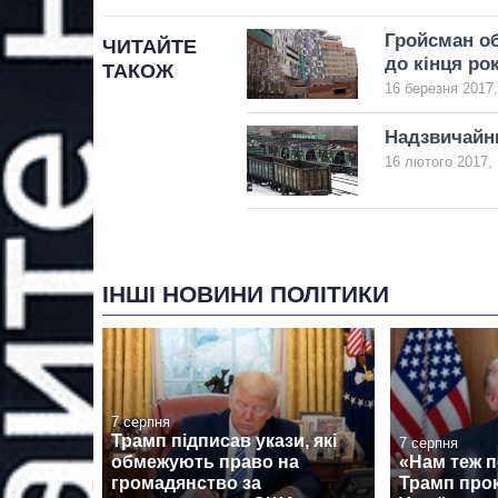
Гройсман об
ЧИТАЙТЕ
до кінця ро
ТАКОЖ
16 березня 2017,
Надзвичайни
16 лютого 2017, 
ІНШІ НОВИНИ ПОЛІТИКИ
7 серпня
Трамп підписав укази, які
7 серпня
обмежують право на
«Нам теж п
громадянство за
Трамп про