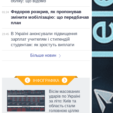
обліку: що відомо
Федоров розкрив, як пропонував
01:24
змінити мобілізацію: що передбачав
план
В Україні анонсували підвищення
23:45
зарплат учителям і стипендій
студентам: як зростуть виплати
Більше новин
ІНФОГРАФІКА
Вісім масованих
ударів по Україні
за літо: Київ та
область стали
головною ціллю