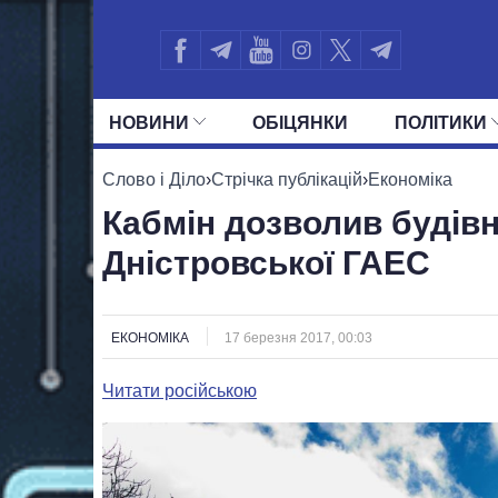
НОВИНИ
ОБIЦЯНКИ
ПОЛIТИКИ
УСІ ПОЛІТИКИ
ПРЕЗИДЕНТ І ОФ
Слово і Діло
›
Стрічка публікацій
›
Економіка
Кабмін дозволив будівн
Дністровської ГАЕС
ЕКОНОМІКА
17 березня 2017, 00:03
Читати російською