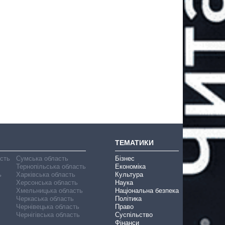
ТЕМАТИКИ
асть
Сумська область
Бізнес
Тернопільська область
Економіка
ь
Харківська область
Культура
Херсонська область
Наука
Хмельницька область
Національна безпека
Черкаська область
Політика
Чернівецька область
Право
Чернігівська область
Суспільство
Фінанси