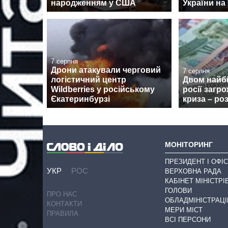
народженням у США
України на 
7 серпня
Дрони атакували черговий
7 серпня
логістичний центр
Двом найб
Wildberries у російському
росії загр
Єкатеринбурзі
криза – ро
МОНІТОРИНГ
ПРЕЗИДЕНТ І ОФІС
УКР
РОС
ВЕРХОВНА РАДА
КАБІНЕТ МІНІСТРІ
ГОЛОВИ
ПРО НАС
ОБЛАДМІНІСТРАЦІ
КОНТАКТИ
МЕРИ МІСТ
ПРАВИЛА
ВСІ ПЕРСОНИ