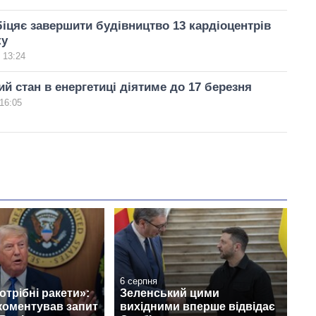
іцяє завершити будівництво 13 кардіоцентрів
ку
 13:24
й стан в енергетиці діятиме до 17 березня
16:05
6 серпня
отрібні ракети»:
Зеленський цими
коментував запит
вихідними вперше відвідає