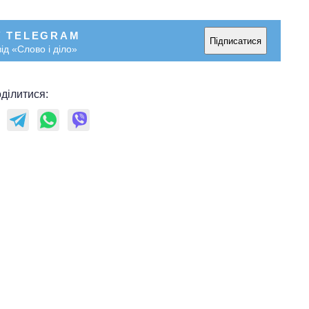
У TELEGRAM
Підписатися
ід «Слово і діло»
ділитися: