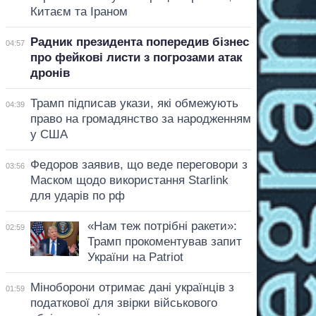
Китаєм та Іраном
Радник президента попередив бізнес
04:57
про фейкові листи з погрозами атак
дронів
Трамп підписав укази, які обмежують
04:39
право на громадянство за народженням
у США
Федоров заявив, що веде переговори з
03:56
Маском щодо використання Starlink
для ударів по рф
«Нам теж потрібні ракети»:
02:59
Трамп прокоментував запит
України на Patriot
Міноборони отримає дані українців з
01:59
податкової для звірки військового