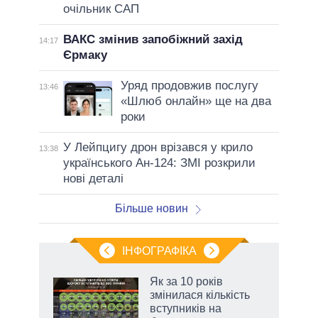
очільник САП
ВАКС змінив запобіжний захід
14:17
Єрмаку
Уряд продовжив послугу
13:46
«Шлюб онлайн» ще на два
роки
У Лейпцигу дрон врізався у крило
13:38
українського Ан-124: ЗМІ розкрили
нові деталі
Більше новин
ІНФОГРАФІКА
 5
Як за 10 років
вго
змінилася кількість
вступників на