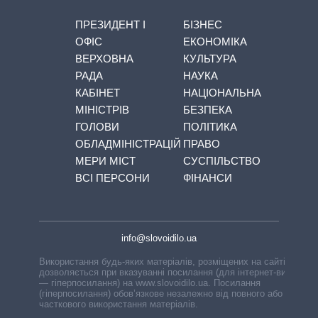
ПРЕЗИДЕНТ І
БІЗНЕС
ОФІС
ЕКОНОМІКА
ВЕРХОВНА
КУЛЬТУРА
РАДА
НАУКА
КАБІНЕТ
НАЦІОНАЛЬНА
МІНІСТРІВ
БЕЗПЕКА
ГОЛОВИ
ПОЛІТИКА
ОБЛАДМІНІСТРАЦІЙ
ПРАВО
МЕРИ МІСТ
СУСПІЛЬСТВО
ВСІ ПЕРСОНИ
ФІНАНСИ
info@slovoidilo.ua
Використання будь-яких матеріалів, розміщених на сайті,
дозволяється при вказуванні посилання (для інтернет-видань
— гіперпосилання) на www.slovoidilo.ua. Посилання
(гіперпосилання) обов’язкове незалежно від повного або
часткового використання матеріалів.