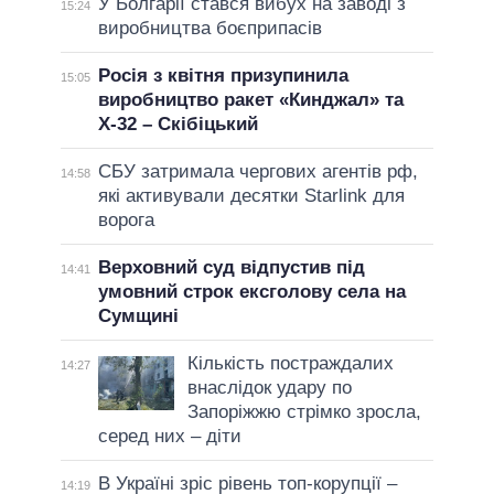
У Болгарії стався вибух на заводі з
15:24
виробництва боєприпасів
Росія з квітня призупинила
15:05
виробництво ракет «Кинджал» та
Х-32 – Скібіцький
СБУ затримала чергових агентів рф,
14:58
які активували десятки Starlink для
ворога
Верховний суд відпустив під
14:41
умовний строк ексголову села на
Сумщині
Кількість постраждалих
14:27
внаслідок удару по
Запоріжжю стрімко зросла,
серед них – діти
В Україні зріс рівень топ-корупції –
14:19