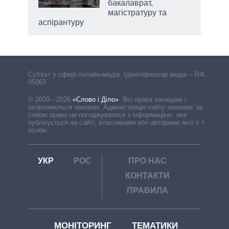
бакалаврат,
магістратуру та
аспірантуру
Cуб'єкт у сфері онлайн-медіа. Ідентифікатор медіа – R40-
05063
© 2009—2026
«Слово і Діло»
.
Всі права захищені і
охороняються законом. Адміністрація сайту залишає за
собою право не погоджуватися з інформацією, яка
публікується на сайті, власниками або авторами якої є треті
особи.
УКР
РОС
ПРО НАС
КОНТАКТИ
ПРАВИЛА
МОНІТОРИНГ
ТЕМАТИКИ