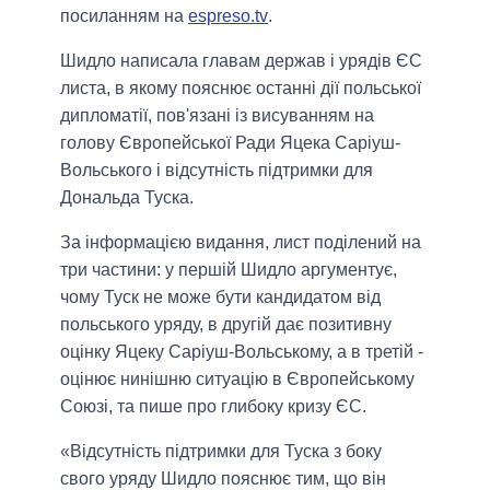
посиланням на
espreso.tv
.
Шидло написала главам держав і урядів ЄС
листа, в якому пояснює останні дії польської
дипломатії, пов'язані із висуванням на
голову Європейської Ради Яцека Саріуш-
Вольського і відсутність підтримки для
Дональда Туска.
За інформацією видання, лист поділений на
три частини: у першій Шидло аргументує,
чому Туск не може бути кандидатом від
польського уряду, в другій дає позитивну
оцінку Яцеку Саріуш-Вольському, а в третій -
оцінює нинішню ситуацію в Європейському
Союзі, та пише про глибоку кризу ЄС.
«Відсутність підтримки для Туска з боку
свого уряду Шидло пояснює тим, що він