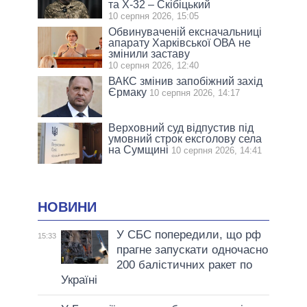
та Х-32 – Скібіцький
10 серпня 2026, 15:05
Обвинуваченій ексначальниці
апарату Харківської ОВА не
змінили заставу
10 серпня 2026, 12:40
ВАКС змінив запобіжний захід
Єрмаку
10 серпня 2026, 14:17
Верховний суд відпустив під
умовний строк ексголову села
на Сумщині
10 серпня 2026, 14:41
НОВИНИ
У СБС попередили, що рф
15:33
прагне запускати одночасно
200 балістичних ракет по
Україні