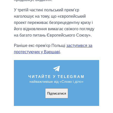
У третій частині польський прем’єр
наголошує на тому, що «європейський
проект переживає безпрецедентну кризу і
його відновлення вимагає свіжого погляду
на багато питань Європейського Союзу».
Раніше екс-прем'єр Польщі
заступився за
протестуючих у Варшаві
.
ЧИТАЙТЕ У TELEGRAM
найважливіше від «Слово і діло»
Підписатися