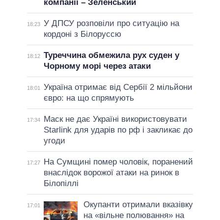
компанії – Зеленський
У ДПСУ розповіли про ситуацію на
18:23
кордоні з Білоруссю
Туреччина обмежила рух суден у
18:12
Чорному морі через атаки
Україна отримає від Сербії 2 мільйони
18:01
євро: на що спрямують
Маск не дає Україні використовувати
17:34
Starlink для ударів по рф і закликає до
угоди
На Сумщині помер чоловік, поранений
17:27
внаслідок ворожої атаки на ринок в
Білопіллі
Окупанти отримали вказівку
17:01
на «вільне полювання» на