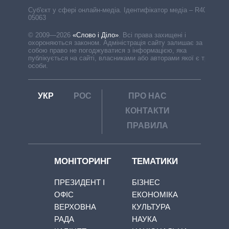
Cуб'єкт у сфері онлайн-медіа. Ідентифікатор медіа – R40-
05063
© 2009—2026
«Слово і Діло»
.
Всі права захищені і
охороняються законом. Адміністрація сайту залишає за
собою право не погоджуватися з інформацією, яка
публікується на сайті, власниками або авторами якої є треті
особи.
УКР
РОС
ПРО НАС
КОНТАКТИ
ПРАВИЛА
МОНІТОРИНГ
ТЕМАТИКИ
ПРЕЗИДЕНТ І
БІЗНЕС
ОФІС
ЕКОНОМІКА
ВЕРХОВНА
КУЛЬТУРА
РАДА
НАУКА