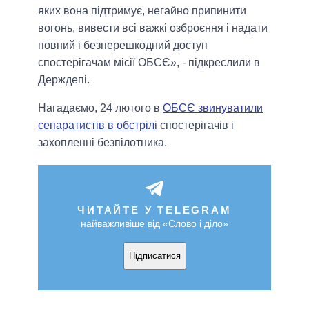
яких вона підтримує, негайно припинити
вогонь, вивести всі важкі озброєння і надати
повний і безперешкодний доступ
спостерігачам місії ОБСЄ», - підкреслили в
Держдепі.
Нагадаємо, 24 лютого в
ОБСЄ звинуватили
сепаратистів в обстрілі
спостерігачів і
захопленні безпілотника.
ЧИТАЙТЕ У TELEGRAM
найважливіше від «Слово і діло»
Підписатися