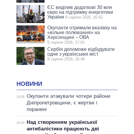
ЄС виділив додаткові 30 млн
євро на підтримку енергетики
України
8 серпня 2026, 16:42
Окупанти отримали вказівку на
«вільне полювання» на
Херсонщині – ОВА
8 серпня 2026, 17:01
Сербія допоможе відбудувати
одне з українських міст
8 серпня 2026, 16:48
НОВИНИ
Окупанти атакували чотири райони
19:36
Дніпропетровщини, є жертви і
поранені
Над створенням української
19:03
антибалістики працюють дві