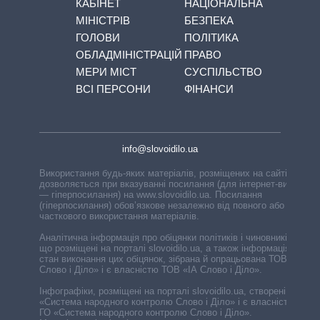
КАБІНЕТ
НАЦІОНАЛЬНА
МІНІСТРІВ
БЕЗПЕКА
ГОЛОВИ
ПОЛІТИКА
ОБЛАДМІНІСТРАЦІЙ
ПРАВО
МЕРИ МІСТ
СУСПІЛЬСТВО
ВСІ ПЕРСОНИ
ФІНАНСИ
info@slovoidilo.ua
Використання будь-яких матеріалів, розміщених на сайті,
дозволяється при вказуванні посилання (для інтернет-видань
— гіперпосилання) на www.slovoidilo.ua. Посилання
(гіперпосилання) обов’язкове незалежно від повного або
часткового використання матеріалів.
Аналітична інформація про обіцянки політиків і чиновників,
що розміщені на порталі slovoidilo.ua, а також інформація про
стан виконання цих обіцянок, зібрана й опрацьована ТОВ «ІА
Слово і Діло» і є власністю ТОВ «ІА Слово і Діло».
Інфографіки, розміщені на порталі slovoidilo.ua, створені ГО
«Система народного контролю Слово і Діло» і є власністю
ГО «Система народного контролю Слово і Діло».