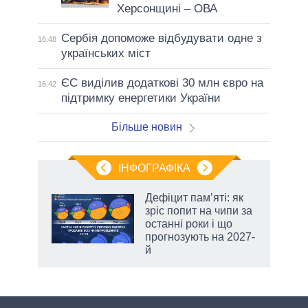
Херсонщині – ОВА
Сербія допоможе відбудувати одне з
16:48
українських міст
ЄС виділив додаткові 30 млн євро на
16:42
підтримку енергетики України
Більше новин
ІНФОГРАФІКА
Дефіцит пам’яті: як
раїні
зріс попит на чипи за
ої
останні роки і що
прогнозують на 2027-
й
аспі