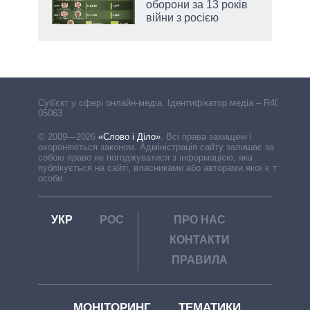
оборони за 13 років
війни з росією
Cуб'єкт у сфері онлайн-медіа. Ідентифікатор медіа – R40-
05063
© 2009—2026
«Слово і Діло»
.
Всі права захищені і
охороняються законом. Адміністрація сайту залишає за
собою право не погоджуватися з інформацією, яка
публікується на сайті, власниками або авторами якої є треті
особи.
УКР
РОС
ПРО НАС
КОНТАКТИ
ПРАВИЛА
МОНІТОРИНГ
ТЕМАТИКИ