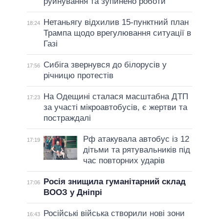
руйнування та зупинено роботи
Нетаньягу відхилив 15-пунктний план
18:24
Трампа щодо врегулювання ситуації в
Газі
Сибіга звернувся до білорусів у
17:56
річницю протестів
На Одещині сталася масштабна ДТП
17:23
за участі мікроавтобусів, є жертви та
постраждалі
Рф атакувала автобус із 12
17:19
дітьми та рятувальників під
час повторних ударів
Росія знищила гуманітарний склад
17:06
ВООЗ у Дніпрі
Російські війська створили нові зони
16:43