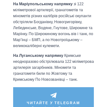
На Маріупольському напрямку
зі 122
міліметрової артилерії, гранатометів та
мінометів різних калібрів російські окупанти
обстріляли Богданівку, Новогригорівку,
Лебединське, Водяне, Гнутове, Широкине та
Марїнку. По Широкиному вогонь вів і танк, по
Мар’їнці – БМП, а по Новотроїцькому –
великокаліберні кулемети.
На Луганському напрямку
Кримське
неодноразово обстрілювала 122 міліметрова
артилерія загарбників. Міномети та
гранатомети били по Жовтому та
Кримському По Новозванівці – танк.
ЧИТАЙТЕ У TELEGRAM