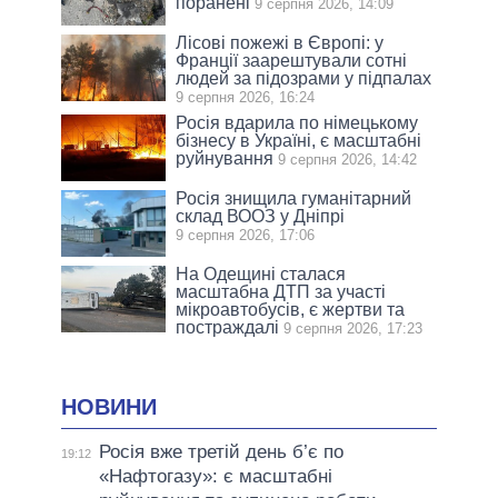
поранені
9 серпня 2026, 14:09
Лісові пожежі в Європі: у
Франції заарештували сотні
людей за підозрами у підпалах
9 серпня 2026, 16:24
Росія вдарила по німецькому
бізнесу в Україні, є масштабні
руйнування
9 серпня 2026, 14:42
Росія знищила гуманітарний
склад ВООЗ у Дніпрі
9 серпня 2026, 17:06
На Одещині сталася
масштабна ДТП за участі
мікроавтобусів, є жертви та
постраждалі
9 серпня 2026, 17:23
НОВИНИ
Росія вже третій день б’є по
19:12
«Нафтогазу»: є масштабні