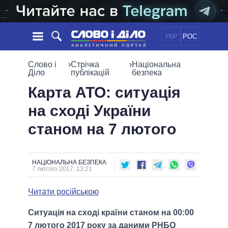
УКР
РОС
НОВИНИ
Слово і
›
Стрічка
›
Національна
Діло
публікацій
безпека
ОБIЦЯНКИ
СТРІЧКА
ПОЛІТИКА
Карта АТО: ситуація
ПОДІЇ
ЕКОНОМІКА
на сході України
ПОЛIТИКИ
СТАТТІ
СУСПІЛЬСТВО
станом на 7 лютого
ІНФОГРАФІКА
ДУМКИ
СВІТ
УСІ ПОЛІТИКИ
ОГЛЯДИ
ПРЕЗИДЕНТ І ОФІС
ВІДЕО
ДАЙДЖЕСТИ
ВЕРХОВНА РАДА
НАЦІОНАЛЬНА БЕЗПЕКА
7 лютого 2017, 13:21
ПІДТРИМАТИ
КАБІНЕТ МІНІСТРІВ
ГОЛОВИ ОБЛАДМІНІСТРАЦІЙ
Читати російською
ПОРІВНЯННЯ ПОЛІТИКІВ
МЕРИ МІСТ
Ситуація на сході країни станом на 00:00
ВСІ ПЕРСОНИ
7 лютого 2017 року за даними РНБО