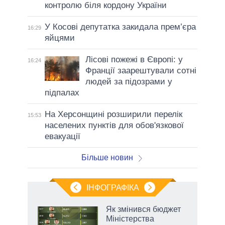
контролю біля кордону України
У Косові депутатка закидала прем’єра
16:29
яйцями
Лісові пожежі в Європі: у
16:24
Франції заарештували сотні
людей за підозрами у
підпалах
На Херсонщині розширили перелік
15:53
населених пунктів для обов'язкової
евакуації
Більше новин
ІНФОГРАФІКА
Як змінився бюджет
ть
Міністерства