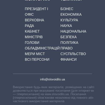
ПРЕЗИДЕНТ І
БІЗНЕС
ОФІС
ЕКОНОМІКА
ВЕРХОВНА
КУЛЬТУРА
РАДА
НАУКА
КАБІНЕТ
НАЦІОНАЛЬНА
МІНІСТРІВ
БЕЗПЕКА
ГОЛОВИ
ПОЛІТИКА
ОБЛАДМІНІСТРАЦІЙ
ПРАВО
МЕРИ МІСТ
СУСПІЛЬСТВО
ВСІ ПЕРСОНИ
ФІНАНСИ
info@slovoidilo.ua
Використання будь-яких матеріалів, розміщених на сайті,
дозволяється при вказуванні посилання (для інтернет-видань
— гіперпосилання) на www.slovoidilo.ua. Посилання
(гіперпосилання) обов’язкове незалежно від повного або
часткового використання матеріалів.