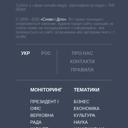
Cуб'єкт у сфері онлайн-медіа. Ідентифікатор медіа – R40-
05063
© 2009—2026
«Слово і Діло»
.
Всі права захищені і
охороняються законом. Адміністрація сайту залишає за
собою право не погоджуватися з інформацією, яка
публікується на сайті, власниками або авторами якої є треті
особи.
УКР
РОС
ПРО НАС
КОНТАКТИ
ПРАВИЛА
МОНІТОРИНГ
ТЕМАТИКИ
ПРЕЗИДЕНТ І
БІЗНЕС
ОФІС
ЕКОНОМІКА
ВЕРХОВНА
КУЛЬТУРА
РАДА
НАУКА