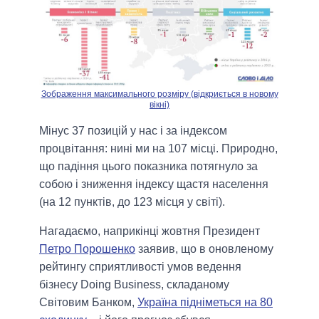
Зображення максимального розміру (відкриється в новому
вікні)
Мінус 37 позицій у нас і за індексом
процвітання: нині ми на 107 місці. Природно,
що падіння цього показника потягнуло за
собою і зниження індексу щастя населення
(на 12 пунктів, до 123 місця у світі).
Нагадаємо, наприкінці жовтня Президент
Петро Порошенко
заявив, що в оновленому
рейтингу сприятливості умов ведення
бізнесу Doing Business, складаному
Світовим Банком,
Україна підніметься на 80