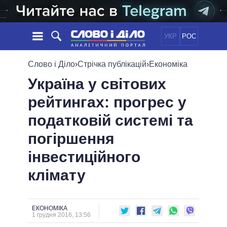
УКР
РОС
НОВИНИ
Слово і Діло
›
Стрічка публікацій
›
Економіка
Україна у світових
ОБIЦЯНКИ
СТРІЧКА
ПОЛІТИКА
рейтингах: прогрес у
ПОДІЇ
ЕКОНОМІКА
ПОЛIТИКИ
податковій системі та
СТАТТІ
СУСПІЛЬСТВО
ІНФОГРАФІКА
ДУМКИ
СВІТ
УСІ ПОЛІТИКИ
погіршення
ОГЛЯДИ
ПРЕЗИДЕНТ І ОФІС
інвестиційного
ВІДЕО
ДАЙДЖЕСТИ
ВЕРХОВНА РАДА
клімату
ПІДТРИМАТИ
КАБІНЕТ МІНІСТРІВ
ГОЛОВИ ОБЛАДМІНІСТРАЦІЙ
ПОРІВНЯННЯ ПОЛІТИКІВ
МЕРИ МІСТ
ЕКОНОМІКА
1 грудня 2016, 13:56
ВСІ ПЕРСОНИ