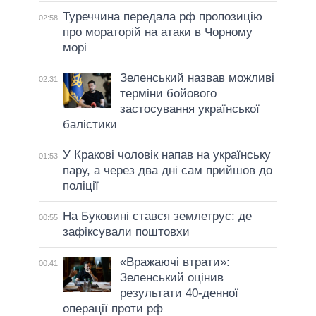
Туреччина передала рф пропозицію
02:58
про мораторій на атаки в Чорному
морі
Зеленський назвав можливі
02:31
терміни бойового
застосування української
балістики
У Кракові чоловік напав на українську
01:53
пару, а через два дні сам прийшов до
поліції
На Буковині стався землетрус: де
00:55
зафіксували поштовхи
«Вражаючі втрати»:
00:41
Зеленський оцінив
результати 40-денної
операції проти рф