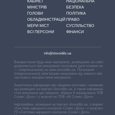
КАБІНЕТ
НАЦІОНАЛЬНА
МІНІСТРІВ
БЕЗПЕКА
ГОЛОВИ
ПОЛІТИКА
ОБЛАДМІНІСТРАЦІЙ
ПРАВО
МЕРИ МІСТ
СУСПІЛЬСТВО
ВСІ ПЕРСОНИ
ФІНАНСИ
info@slovoidilo.ua
Використання будь-яких матеріалів, розміщених на сайті,
дозволяється при вказуванні посилання (для інтернет-видань
— гіперпосилання) на www.slovoidilo.ua. Посилання
(гіперпосилання) обов’язкове незалежно від повного або
часткового використання матеріалів.
Аналітична інформація про обіцянки політиків і чиновників,
що розміщені на порталі slovoidilo.ua, а також інформація про
стан виконання цих обіцянок, зібрана й опрацьована ТОВ «ІА
Слово і Діло» і є власністю ТОВ «ІА Слово і Діло».
Інфографіки, розміщені на порталі slovoidilo.ua, створені ГО
«Система народного контролю Слово і Діло» і є власністю
ГО «Система народного контролю Слово і Діло».