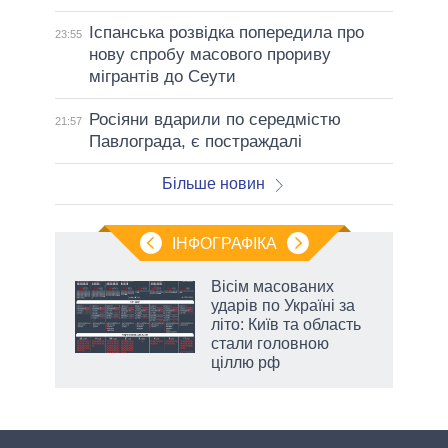
Іспанська розвідка попередила про
23:55
нову спробу масового прориву
мігрантів до Сеути
Росіяни вдарили по середмістю
21:57
Павлограда, є постраждалі
Більше новин
ІНФОГРАФІКА
Вісім масованих
ть
ударів по Україні за
літо: Київ та область
стали головною
ціллю рф