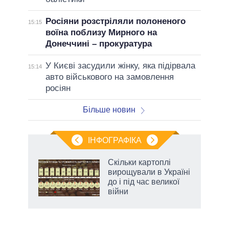
Росіяни розстріляли полоненого
15:15
воїна поблизу Мирного на
Донеччині – прокуратура
У Києві засудили жінку, яка підірвала
15:14
авто військового на замовлення
росіян
Більше новин
ІНФОГРАФІКА
и на
Скільки картоплі
вирощували в Україні
а
до і під час великої
війни