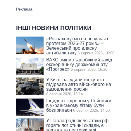
ІНШІ НОВИНИ ПОЛІТИКИ
«Розраховуємо на результат
протягом 2026-27 років» –
Зеленський про власну
антибалістику
6 серпня 2026, 16:08
ВАКС змінив запобіжний захід
екскерівнику держкомбінату
«Прогрес»
6 серпня 2026, 16:20
У Києві засудили жінку, яка
підірвала авто військового на
замовлення росіян
6 серпня 2026, 15:14
Інцидент з дроном у Лейпцигу:
в українському літаку були
боєприпаси
6 серпня 2026, 14:50
У Павлограді після атаки рф
горять логістичні склади, є
жертва та постраждалі