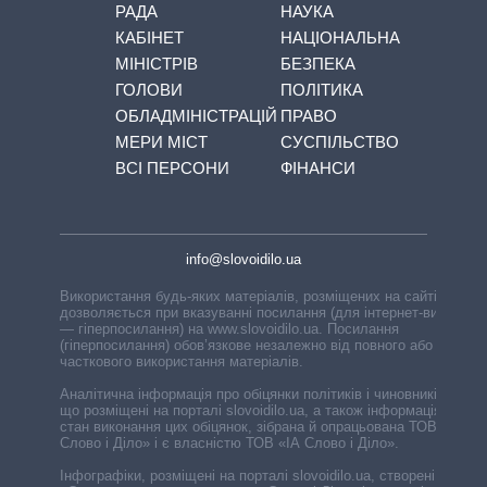
РАДА
НАУКА
КАБІНЕТ
НАЦІОНАЛЬНА
МІНІСТРІВ
БЕЗПЕКА
ГОЛОВИ
ПОЛІТИКА
ОБЛАДМІНІСТРАЦІЙ
ПРАВО
МЕРИ МІСТ
СУСПІЛЬСТВО
ВСІ ПЕРСОНИ
ФІНАНСИ
info@slovoidilo.ua
Використання будь-яких матеріалів, розміщених на сайті,
дозволяється при вказуванні посилання (для інтернет-видань
— гіперпосилання) на www.slovoidilo.ua. Посилання
(гіперпосилання) обов’язкове незалежно від повного або
часткового використання матеріалів.
Аналітична інформація про обіцянки політиків і чиновників,
що розміщені на порталі slovoidilo.ua, а також інформація про
стан виконання цих обіцянок, зібрана й опрацьована ТОВ «ІА
Слово і Діло» і є власністю ТОВ «ІА Слово і Діло».
Інфографіки, розміщені на порталі slovoidilo.ua, створені ГО