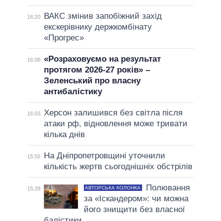
ВАКС змінив запобіжний захід
16:20
екскерівнику держкомбінату
«Прогрес»
«Розраховуємо на результат
16:08
протягом 2026-27 років» –
Зеленський про власну
антибалістику
Херсон залишився без світла після
16:03
атаки рф, відновлення може тривати
кілька днів
На Дніпропетровщині уточнили
15:55
кількість жертв сьогоднішніх обстрілів
Полювання
АВТОРСЬКА КОЛОНКА
15:28
за «Іскандером»: чи можна
його знищити без власної
балістики