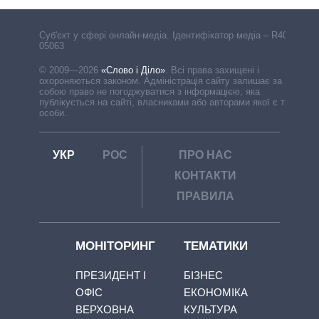
Cуб'єкт у сфері онлайн-медіа. Ідентифікатор медіа – R40-
05063
© 2009—2026
«Слово і Діло»
.
Всі права захищені і
охороняються законом. Адміністрація сайту залишає за
собою право не погоджуватися з інформацією, яка
публікується на сайті, власниками або авторами якої є треті
особи.
УКР
РОС
ПРО НАС
КОНТАКТИ
ПРАВИЛА
МОНІТОРИНГ
ТЕМАТИКИ
ПРЕЗИДЕНТ І
БІЗНЕС
ОФІС
ЕКОНОМІКА
ВЕРХОВНА
КУЛЬТУРА