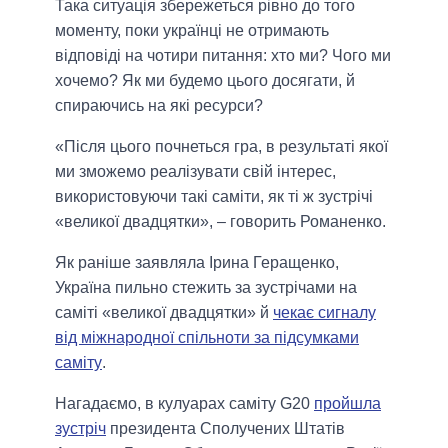
Така ситуація збережеться рівно до того
моменту, поки українці не отримають
відповіді на чотири питання: хто ми? Чого ми
хочемо? Як ми будемо цього досягати, й
спираючись на які ресурси?
«Після цього почнеться гра, в результаті якої
ми зможемо реалізувати свій інтерес,
використовуючи такі саміти, як ті ж зустрічі
«великої двадцятки», – говорить Романенко.
Як раніше заявляла Ірина Геращенко,
Україна пильно стежить за зустрічами на
саміті «великої двадцятки» й
чекає сигналу
від міжнародної спільноти за підсумками
саміту
.
Нагадаємо, в кулуарах саміту G20
пройшла
зустріч
президента Сполучених Штатів