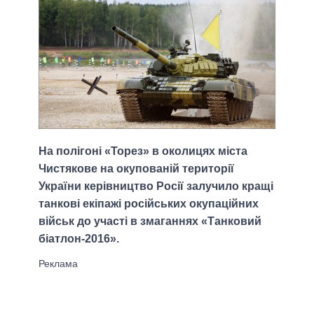
На полігоні «Торез» в околицях міста
Чистякове на окупованій території
України керівництво Росії залучило кращі
танкові екіпажі російських окупаційних
військ до участі в змаганнях «Танковий
біатлон-2016».