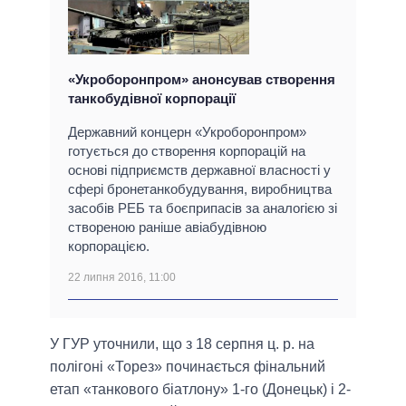
«Укроборонпром» анонсував створення
танкобудівної корпорації
Державний концерн «Укроборонпром»
готується до створення корпорацій на
основі підприємств державної власності у
сфері бронетанкобудування, виробництва
засобів РЕБ та боєприпасів за аналогією зі
створеною раніше авіабудівною
корпорацією.
22 липня 2016, 11:00
У ГУР уточнили, що з 18 серпня ц. р. на
полігоні «Торез» починається фінальний
етап «танкового біатлону» 1-го (Донецьк) і 2-