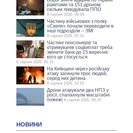
ракетами та 151 дроном:
скільки ліквідувала ППО
8 серпня 2026, 09:59
Частину військових з полку
«Скеля» почали переводити в
інші підрозділи – ЗМІ
8 серпня 2026, 02:41
Частині пенсіонерів та
отримувачів соцвиплат треба
змінити банк до 15 вересня:
кого це стосується
8 серпня 2026, 05:15
На Київщині через російську
атаку загинули троє людей,
серед них дитина
8 серпня 2026, 02:53
Дрони атакували два НПЗ у
росії, спалахнули масштабні
пожежі
8 серпня 2026, 09:24
НОВИНИ