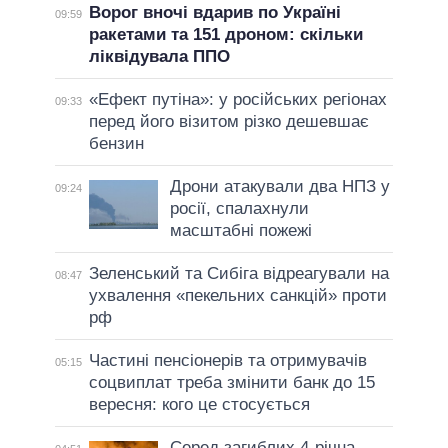
Ворог вночі вдарив по Україні
09:59
ракетами та 151 дроном: скільки
ліквідувала ППО
«Ефект путіна»: у російських регіонах
09:33
перед його візитом різко дешевшає
бензин
Дрони атакували два НПЗ у
09:24
росії, спалахнули
масштабні пожежі
Зеленський та Сибіга відреагували на
08:47
ухвалення «пекельних санкцій» проти
рф
Частині пенсіонерів та отримувачів
05:15
соцвиплат треба змінити банк до 15
вересня: кого це стосується
Серед загиблих 4-річна