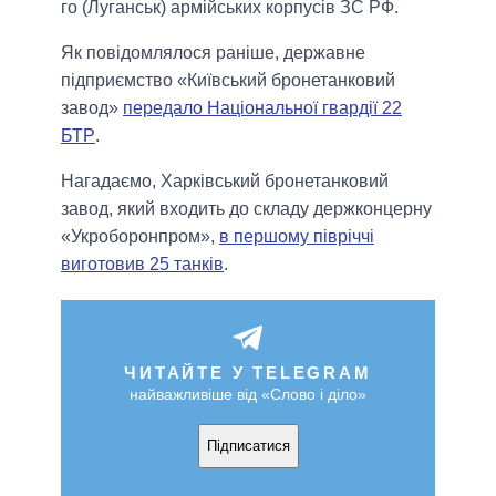
го (Луганськ) армійських корпусів ЗС РФ.
Як повідомлялося раніше, державне
підприємство «Київський бронетанковий
завод»
передало Національної гвардії 22
БТР
.
Нагадаємо, Харківський бронетанковий
завод, який входить до складу держконцерну
«Укроборонпром»,
в першому півріччі
виготовив 25 танків
.
ЧИТАЙТЕ У TELEGRAM
найважливіше від «Слово і діло»
Підписатися