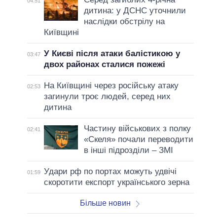
04:51
дитина: у ДСНС уточнили
наслідки обстрілу на
Київщині
У Києві після атаки балістикою у
03:47
двох районах сталися пожежі
На Київщині через російську атаку
02:53
загинули троє людей, серед них
дитина
Частину військових з полку
02:41
«Скеля» почали переводити
в інші підрозділи – ЗМІ
Удари рф по портах можуть удвічі
01:59
скоротити експорт українського зерна
Більше новин