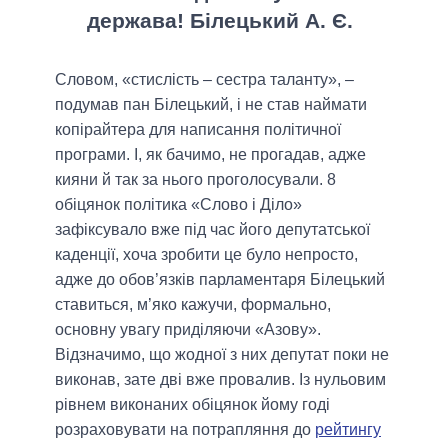
держава! Білецький А. Є.
Словом, «стислість – сестра таланту», –
подумав пан Білецький, і не став наймати
копірайтера для написання політичної
програми. І, як бачимо, не прогадав, адже
кияни й так за нього проголосували. 8
обіцянок політика «Слово і Діло»
зафіксувало вже під час його депутатської
каденції, хоча зробити це було непросто,
адже до обов’язків парламентаря Білецький
ставиться, м’яко кажучи, формально,
основну увагу приділяючи «Азову».
Відзначимо, що жодної з них депутат поки не
виконав, зате дві вже провалив. Із нульовим
рівнем виконаних обіцянок йому годі
розраховувати на потрапляння до
рейтингу