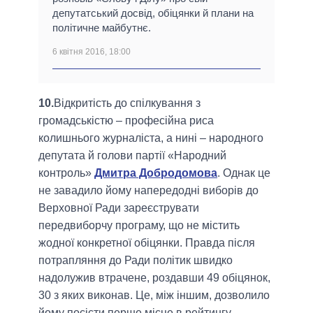
депутатський досвід, обіцянки й плани на
політичне майбутнє.
6 квітня 2016, 18:00
10.
Відкритість до спілкування з
громадськістю – професійна риса
колишнього журналіста, а нині – народного
депутата й голови партії «Народний
контроль»
Дмитра Добродомова
. Однак це
не завадило йому напередодні виборів до
Верховної Ради зареєструвати
передвиборчу програму, що не містить
жодної конкретної обіцянки. Правда після
потрапляння до Ради політик швидко
надолужив втрачене, роздавши 49 обіцянок,
30 з яких виконав. Це, між іншим, дозволило
йому посісти перше місце в рейтингу