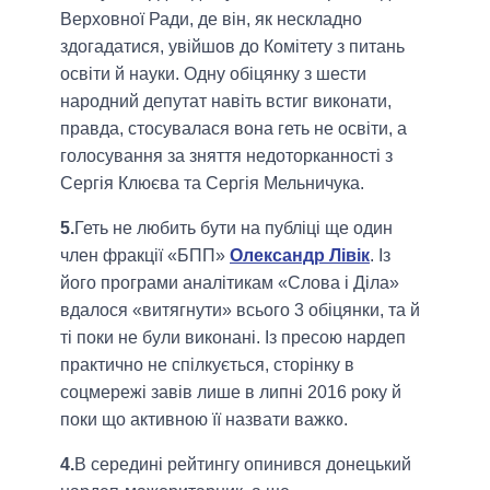
Верховної Ради, де він, як нескладно
здогадатися, увійшов до Комітету з питань
освіти й науки. Одну обіцянку з шести
народний депутат навіть встиг виконати,
правда, стосувалася вона геть не освіти, а
голосування за зняття недоторканності з
Сергія Клюєва та Сергія Мельничука.
5.
Геть не любить бути на публіці ще один
член фракції «БПП»
Олександр Лівік
. Із
його програми аналітикам «Слова і Діла»
вдалося «витягнути» всього 3 обіцянки, та й
ті поки не були виконані. Із пресою нардеп
практично не спілкується, сторінку в
соцмережі завів лише в липні 2016 року й
поки що активною її назвати важко.
4.
В середині рейтингу опинився донецький