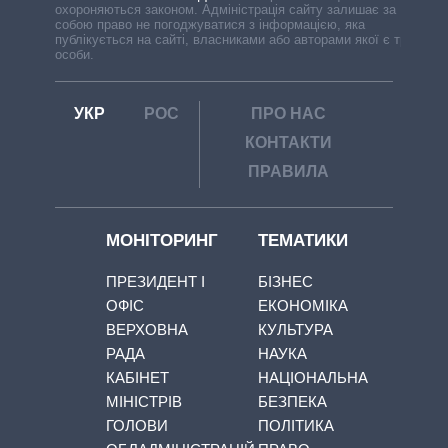
охороняються законом. Адміністрація сайту залишає за
собою право не погоджуватися з інформацією, яка
публікується на сайті, власниками або авторами якої є треті
особи.
УКР
РОС
ПРО НАС
КОНТАКТИ
ПРАВИЛА
МОНІТОРИНГ
ТЕМАТИКИ
ПРЕЗИДЕНТ І
БІЗНЕС
ОФІС
ЕКОНОМІКА
ВЕРХОВНА
КУЛЬТУРА
РАДА
НАУКА
КАБІНЕТ
НАЦІОНАЛЬНА
МІНІСТРІВ
БЕЗПЕКА
ГОЛОВИ
ПОЛІТИКА