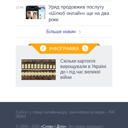
Уряд продовжив послугу
13:46
«Шлюб онлайн» ще на два
роки
Більше новин
ІНФОГРАФІКА
Скільки картоплі
ть
вирощували в Україні
до і під час великої
війни
Cуб'єкт у сфері онлайн-медіа. Ідентифікатор медіа – R40-
05063
© 2009—2026
«Слово і Діло»
.
Всі права захищені і