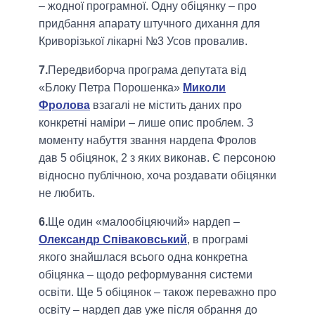
– жодної програмної. Одну обіцянку – про
придбання апарату штучного дихання для
Криворізької лікарні №3 Усов провалив.
7.
Передвиборча програма депутата від
«Блоку Петра Порошенка»
Миколи
Фролова
взагалі не містить даних про
конкретні наміри – лише опис проблем. З
моменту набуття звання нардепа Фролов
дав 5 обіцянок, 2 з яких виконав. Є персоною
відносно публічною, хоча роздавати обіцянки
не любить.
6.
Ще один «малообіцяючий» нардеп –
Олександр Співаковський
, в програмі
якого знайшлася всього одна конкретна
обіцянка – щодо реформування системи
освіти. Ще 5 обіцянок – також переважно про
освіту – нардеп дав уже після обрання до