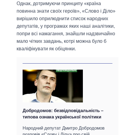
Однак, дотримуючи принципу «країна
повинна знати своїх героїв», «Слово і Діло»
вирішило оприлюднити список народних
депутатів, у програмах яких наші аналітики,
попри всі намагання, знайшли надзвичайно
мало чітких завдань, котрі можна було б
кваліфікувати як обіцянки.
Добродомов: безвідповідальність –
типова ознака української політики
Народний депутат Дмитро Добродомов
розповів «Слову і Ділу» про свій