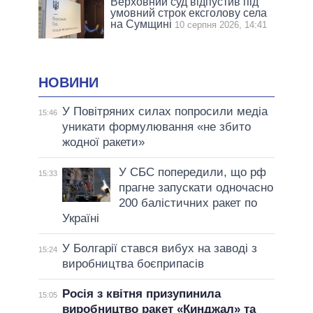
Верховний суд відпустив під
умовний строк ексголову села
на Сумщині
10 серпня 2026, 14:41
НОВИНИ
У Повітряних силах попросили медіа
15:46
уникати формулювання «не збито
жодної ракети»
У СБС попередили, що рф
15:33
прагне запускати одночасно
200 балістичних ракет по
Україні
У Болгарії стався вибух на заводі з
15:24
виробництва боєприпасів
Росія з квітня призупинила
15:05
виробництво ракет «Кинджал» та