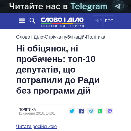
УКР
РОС
НОВИНИ
Слово і Діло
›
Стрічка публікацій
›
Політика
Ні обіцянок, ні
ОБIЦЯНКИ
СТРІЧКА
ПОЛІТИКА
пробачень: топ-10
ПОДІЇ
ЕКОНОМІКА
ПОЛIТИКИ
депутатів, що
СТАТТІ
СУСПІЛЬСТВО
ІНФОГРАФІКА
ДУМКИ
СВІТ
УСІ ПОЛІТИКИ
потрапили до Ради
ОГЛЯДИ
ПРЕЗИДЕНТ І ОФІС
без програми дій
ВІДЕО
ДАЙДЖЕСТИ
ВЕРХОВНА РАДА
ПІДТРИМАТИ
КАБІНЕТ МІНІСТРІВ
ГОЛОВИ ОБЛАДМІНІСТРАЦІЙ
ПОЛІТИКА
ПОРІВНЯННЯ ПОЛІТИКІВ
11 серпня 2016, 14:01
МЕРИ МІСТ
Читати російською
ВСІ ПЕРСОНИ