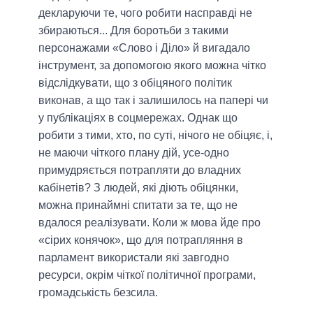
декларуючи те, чого робити насправді не
збираються... Для боротьби з такими
персонажами «Слово і Діло» й вигадало
інструмент, за допомогою якого можна чітко
відслідкувати, що з обіцяного політик
виконав, а що так і залишилось на папері чи
у публікаціях в соцмережах. Однак що
робити з тими, хто, по суті, нічого не обіцяє, і,
не маючи чіткого плану дій, усе-одно
примудряється потрапляти до владних
кабінетів? З людей, які діють обіцянки,
можна принаймні спитати за те, що не
вдалося реалізувати. Коли ж мова йде про
«сірих конячок», що для потрапляння в
парламент використали які завгодно
ресурси, окрім чіткої політичної програми,
громадськість безсила.