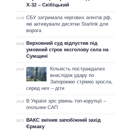
Х-32 – Скібіцький
СБУ затримала чергових агентів рф,
14:58
які активували десятки Starlink для
ворога
Верховний суд відпустив під
14:41
умовний строк ексголову села на
Сумщині
Кількість постраждалих
14:27
внаслідок удару по
Запоріжжю стрімко зросла,
серед них – діти
В Україні зріс рівень топ-корупції –
14:19
очільник САП
ВАКС змінив запобіжний захід
14:17
Єрмаку