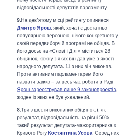
відповідальності депутатів парламенту.
9.
На дев’ятому місці рейтингу опинився
Дмитро Ярош
, який, хоча і є достатньо
популярною персоною, нічого конкретного у
своїй передвиборчій програмі не обіцяв. В
його досьє на «Слові і Ділі» міститься 28
обіцянок, кожну з яких він дав уже в якості
народного депутата. 11 з них він виконав.
Проте активним парламентарем його
назвати важко – за весь час роботи в Раді
Ярош зареєстрував лише 9 законопроектів
,
жоден із яких не був ухвалений.
8.
Три з шести виконаних обіцянок, і, як
результат, відповідальність на рівні 50% –
такий результат депутата-мажоритарника з
Кривого Рогу
Костянтина Усова
. Серед них