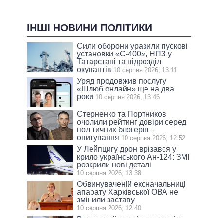
ІНШІ НОВИНИ ПОЛІТИКИ
Сили оборони уразили пускові
установки «С-400», НПЗ у
Татарстані та підрозділ
окупантів
10 серпня 2026, 13:11
Уряд продовжив послугу
«Шлюб онлайн» ще на два
роки
10 серпня 2026, 13:46
Стерненко та Портников
очолили рейтинг довіри серед
політичних блогерів –
опитування
10 серпня 2026, 12:52
У Лейпцигу дрон врізався у
крило українського Ан-124: ЗМІ
розкрили нові деталі
10 серпня 2026, 13:38
Обвинуваченій ексначальниці
апарату Харківської ОВА не
змінили заставу
10 серпня 2026, 12:40