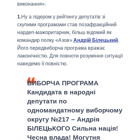
виконання».
1.
Ну а лідером у рейтингу депутатів зі
скупими програмами став позафракційний
нардеп-мажоритарник, більш відомий як
командир полку «Азов»
Андрій Білецький
.
Його передвиборча програма вражає
лаконічністю. Для повноти розуміння ситуації
наведемо її повністю.
ВИБОРЧА ПРОГРАМА
Кандидата в народні
депутати по
одномандатному виборчому
округу №217 – Андрія
БІЛЕЦЬКОГО Сильна нація!
Чесна влада! Могутня