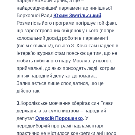
нардеп-мажоритарник, а ще –
найдосвідченіший парламентар нинішньої
Верховної Ради
Юхим Звягільський
.
Розмитість його програми погіршує той факт,
що зареєстрованих обіцянок у нього (попри
колосальний досвід роботи в парламенті
(вісім скликань!), всього 3. Хоча сам нардеп в
інтерв’ю журналістам пояснює це тим, що не
любить публічного піару. Мовляв, у нього є
приймальні, до яких приходять люді, котрим
він як народний депутат допомагає.
Залишається лише сподіватися, що це
дійсно так.
3.
Королівське мовчання зберігає син Глави
держави, а за сумісництвом – народний
депутат
Олексій Порошенко
. У
передвиборчій програмі парламентаря
практично не містилося конкретики ані щодо