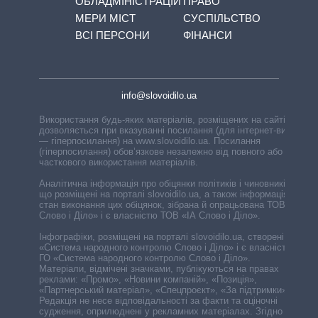
ОБЛАДМІНІСТРАЦІЙ
ПРАВО
МЕРИ МІСТ
СУСПІЛЬСТВО
ВСІ ПЕРСОНИ
ФІНАНСИ
info@slovoidilo.ua
Використання будь-яких матеріалів, розміщених на сайті,
дозволяється при вказуванні посилання (для інтернет-видань
— гіперпосилання) на www.slovoidilo.ua. Посилання
(гіперпосилання) обов’язкове незалежно від повного або
часткового використання матеріалів.
Аналітична інформація про обіцянки політиків і чиновників,
що розміщені на порталі slovoidilo.ua, а також інформація про
стан виконання цих обіцянок, зібрана й опрацьована ТОВ «ІА
Слово і Діло» і є власністю ТОВ «ІА Слово і Діло».
Інфографіки, розміщені на порталі slovoidilo.ua, створені ГО
«Система народного контролю Слово і Діло» і є власністю
ГО «Система народного контролю Слово і Діло».
Матеріали, відмічені значками, публікуються на правах
реклами: «Промо», «Новини компаній», «Позиція»,
«Партнерський матеріал», «Спецпроєкт», «За підтримки».
Редакція не несе відповідальності за факти та оціночні
судження, оприлюднені у рекламних матеріалах. Згідно з