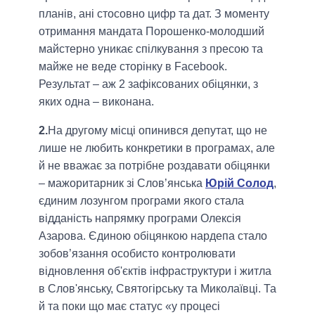
планів, ані стосовно цифр та дат. З моменту
отримання мандата Порошенко-молодший
майстерно уникає спілкування з пресою та
майже не веде сторінку в Facebook.
Результат – аж 2 зафіксованих обіцянки, з
яких одна – виконана.
2.
На другому місці опинився депутат, що не
лише не любить конкретики в програмах, але
й не вважає за потрібне роздавати обіцянки
– мажоритарник зі Слов’янська
Юрій Солод
,
єдиним лозунгом програми якого стала
відданість напрямку програми Олексія
Азарова. Єдиною обіцянкою нардепа стало
зобов’язання особисто контролювати
відновлення об'єктів інфраструктури і житла
в Слов'янську, Святогірську та Миколаївці. Та
й та поки що має статус «у процесі