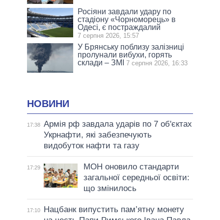
Росіяни завдали удару по
стадіону «Чорноморець» в
Одесі, є постраждалий
7 серпня 2026, 15:57
У Брянську поблизу залізниці
пролунали вибухи, горять
склади – ЗМІ
7 серпня 2026, 16:33
НОВИНИ
Армія рф завдала ударів по 7 об'єктах
17:38
Укрнафти, які забезпечують
видобуток нафти та газу
МОН оновило стандарти
17:29
загальної середньої освіти:
що змінилось
Нацбанк випустить пам’ятну монету
17:10