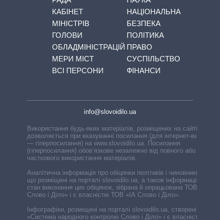
КАБІНЕТ
НАЦІОНАЛЬНА
МІНІСТРІВ
БЕЗПЕКА
ГОЛОВИ
ПОЛІТИКА
ОБЛАДМІНІСТРАЦІЙ
ПРАВО
МЕРИ МІСТ
СУСПІЛЬСТВО
ВСІ ПЕРСОНИ
ФІНАНСИ
info@slovoidilo.ua
Використання будь-яких матеріалів, розміщених на сайті,
дозволяється при вказуванні посилання (для інтернет-видань
— гіперпосилання) на www.slovoidilo.ua. Посилання
(гіперпосилання) обов’язкове незалежно від повного або
часткового використання матеріалів.
Аналітична інформація про обіцянки політиків і чиновників,
що розміщені на порталі slovoidilo.ua, а також інформація про
стан виконання цих обіцянок, зібрана й опрацьована ТОВ «ІА
Слово і Діло» і є власністю ТОВ «ІА Слово і Діло».
Інфографіки, розміщені на порталі slovoidilo.ua, створені ГО
«Система народного контролю Слово і Діло» і є власністю