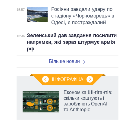
Росіяни завдали удару по
15:57
стадіону «Чорноморець» в
Одесі, є постраждалий
Зеленський дав завдання посилити
15:36
напрямки, які зараз штурмує армія
рф
Більше новин
ІНФОГРАФІКА
 5
Економіка ШІ-гігантів:
вго
скільки коштують і
заробляють OpenAI
та Anthropic