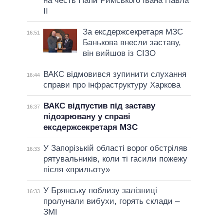
на честь Папи Римського Івана Павла
II
За ексдержсекретаря МЗС
16:51
Банькова внесли заставу,
він вийшов із СІЗО
ВАКС відмовився зупинити слухання
16:44
справи про інфраструктуру Харкова
ВАКС відпустив під заставу
16:37
підозрювану у справі
ексдержсекретаря МЗС
У Запорізькій області ворог обстріляв
16:33
рятувальників, коли ті гасили пожежу
після «прильоту»
У Брянську поблизу залізниці
16:33
пролунали вибухи, горять склади –
ЗМІ