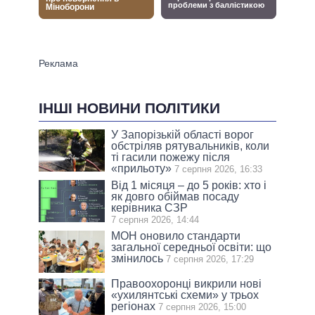
ІНШІ НОВИНИ ПОЛІТИКИ
У Запорізькій області ворог
обстріляв рятувальників, коли
ті гасили пожежу після
«прильоту»
7 серпня 2026, 16:33
Від 1 місяця – до 5 років: хто і
як довго обіймав посаду
керівника СЗР
7 серпня 2026, 14:44
МОН оновило стандарти
загальної середньої освіти: що
змінилось
7 серпня 2026, 17:29
Правоохоронці викрили нові
«ухилянтські схеми» у трьох
регіонах
7 серпня 2026, 15:00