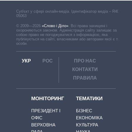
Cуб'єкт у сфері онлайн-медіа. Ідентифікатор медіа – R40-
05063
© 2009—2026
«Слово і Діло»
.
Всі права захищені і
охороняються законом. Адміністрація сайту залишає за
собою право не погоджуватися з інформацією, яка
публікується на сайті, власниками або авторами якої є треті
особи.
УКР
РОС
ПРО НАС
КОНТАКТИ
ПРАВИЛА
МОНІТОРИНГ
ТЕМАТИКИ
ПРЕЗИДЕНТ І
БІЗНЕС
ОФІС
ЕКОНОМІКА
ВЕРХОВНА
КУЛЬТУРА
РАДА
НАУКА