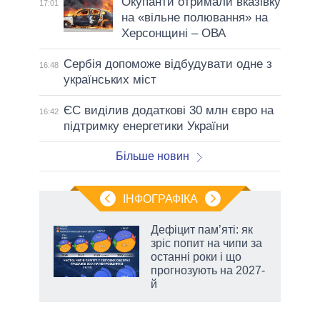
Окупанти отримали вказівку
17:01
на «вільне полювання» на
Херсонщині – ОВА
Сербія допоможе відбудувати одне з
16:48
українських міст
ЄС виділив додаткові 30 млн євро на
16:42
підтримку енергетики України
Більше новин
ІНФОГРАФІКА
жет
Дефіцит пам’яті: як
зріс попит на чипи за
ків
останні роки і що
прогнозують на 2027-
й