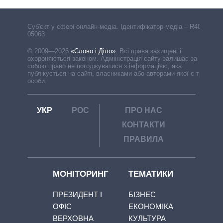
Cуб'єкт у сфері онлайн-медіа. Ідентифікатор медіа – R40-
05063
© 2009—2026
«Слово і Діло»
.
Всі права захищені і
охороняються законом. Адміністрація сайту залишає за
собою право не погоджуватися з інформацією, яка
публікується на сайті, власниками або авторами якої є треті
особи.
УКР
РОС
ПРО НАС
КОНТАКТИ
ПРАВИЛА
МОНІТОРИНГ
ТЕМАТИКИ
ПРЕЗИДЕНТ І
БІЗНЕС
ОФІС
ЕКОНОМІКА
ВЕРХОВНА
КУЛЬТУРА