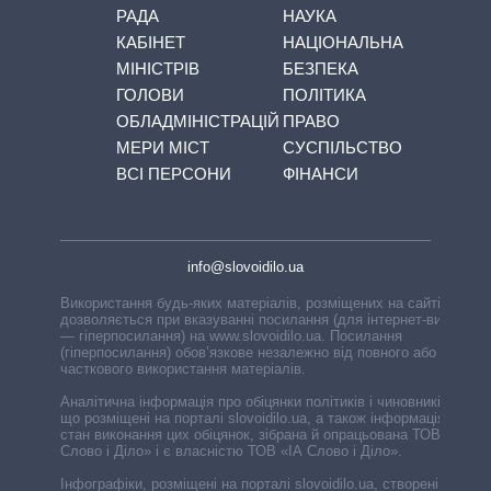
РАДА
НАУКА
КАБІНЕТ
НАЦІОНАЛЬНА
МІНІСТРІВ
БЕЗПЕКА
ГОЛОВИ
ПОЛІТИКА
ОБЛАДМІНІСТРАЦІЙ
ПРАВО
МЕРИ МІСТ
СУСПІЛЬСТВО
ВСІ ПЕРСОНИ
ФІНАНСИ
info@slovoidilo.ua
Використання будь-яких матеріалів, розміщених на сайті,
дозволяється при вказуванні посилання (для інтернет-видань
— гіперпосилання) на www.slovoidilo.ua. Посилання
(гіперпосилання) обов’язкове незалежно від повного або
часткового використання матеріалів.
Аналітична інформація про обіцянки політиків і чиновників,
що розміщені на порталі slovoidilo.ua, а також інформація про
стан виконання цих обіцянок, зібрана й опрацьована ТОВ «ІА
Слово і Діло» і є власністю ТОВ «ІА Слово і Діло».
Інфографіки, розміщені на порталі slovoidilo.ua, створені ГО