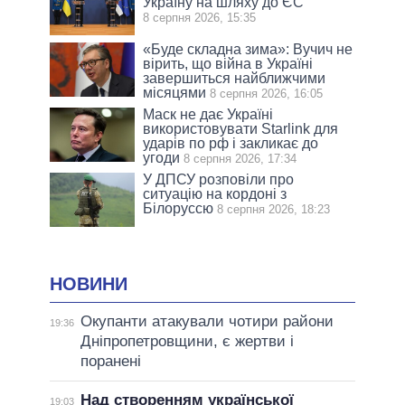
Україну на шляху до ЄС
8 серпня 2026, 15:35
«Буде складна зима»: Вучич не
вірить, що війна в Україні
завершиться найближчими
місяцями
8 серпня 2026, 16:05
Маск не дає Україні
використовувати Starlink для
ударів по рф і закликає до
угоди
8 серпня 2026, 17:34
У ДПСУ розповіли про
ситуацію на кордоні з
Білоруссю
8 серпня 2026, 18:23
НОВИНИ
Окупанти атакували чотири райони
19:36
Дніпропетровщини, є жертви і
поранені
Над створенням української
19:03