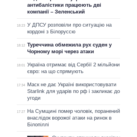
антибалістики працюють дві
компанії – Зеленський
У ДПСУ розповіли про ситуацію на
18:23
кордоні з Білоруссю
Туреччина обмежила рух суден у
18:12
Чорному морі через атаки
Україна отримає від Сербії 2 мільйони
18:01
євро: на що спрямують
Маск не дає Україні використовувати
17:34
Starlink для ударів по рф і закликає до
угоди
На Сумщині помер чоловік, поранений
17:27
внаслідок ворожої атаки на ринок в
Білопіллі