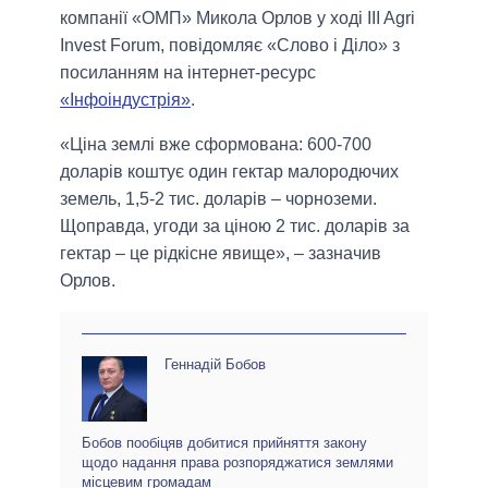
компанії «ОМП» Микола Орлов у ході III Agri
Invest Forum, повідомляє «Слово і Діло» з
посиланням на інтернет-ресурс
«Інфоіндустрія»
.
«Ціна землі вже сформована: 600-700
доларів коштує один гектар малородючих
земель, 1,5-2 тис. доларів – чорноземи.
Щоправда, угоди за ціною 2 тис. доларів за
гектар – це рідкісне явище», – зазначив
Орлов.
Геннадій Бобов
Бобов пообіцяв добитися прийняття закону
щодо надання права розпоряджатися землями
місцевим громадам