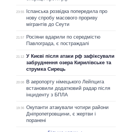
Іспанська розвідка попередила про
23:55
нову спробу масового прориву
мігрантів до Сеути
Росіяни вдарили по середмістю
21:57
Павлограда, є постраждалі
У Києві після атаки рф зафіксували
21:12
забруднення озера Кирилівське та
струмка Сирець
В аеропорту німецького Лейпцига
20:08
встановили додатковий радар після
інциденту з БПЛА
Окупанти атакували чотири райони
19:36
Дніпропетровщини, є жертви і
поранені