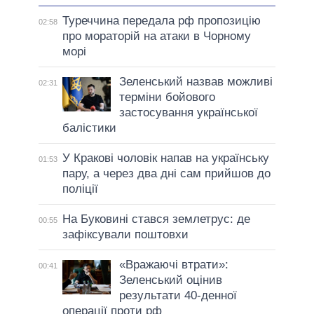
Туреччина передала рф пропозицію
02:58
про мораторій на атаки в Чорному
морі
Зеленський назвав можливі
02:31
терміни бойового
застосування української
балістики
У Кракові чоловік напав на українську
01:53
пару, а через два дні сам прийшов до
поліції
На Буковині стався землетрус: де
00:55
зафіксували поштовхи
«Вражаючі втрати»:
00:41
Зеленський оцінив
результати 40-денної
операції проти рф