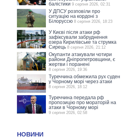
балістики
9 серпня 2026, 02:31
У ДПСУ розповіли про
ситуацію на кордоні з
Білоруссю
8 серпня 2026, 18:23
У Києві після атаки рф
зафіксували забруднення
озера Кирилівське та струмка
Сирець
8 серпня 2026, 21:12
Окупанти атакували чотири
райони Дніпропетровщини, є
жертви і поранені
8 серпня 2026, 19:36
Туреччина обмежила рух суден
у Чорному морі через атаки
8 серпня 2026, 18:12
Туреччина передала рф
пропозицію про мораторій на
атаки в Чорному морі
9 серпня 2026, 02:58
НОВИНИ