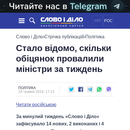
УКР
РОС
НОВИНИ
Слово і Діло
›
Стрічка публікацій
›
Політика
Стало відомо, скільки
ОБIЦЯНКИ
СТРІЧКА
ПОЛІТИКА
обіцянок провалили
ПОДІЇ
ЕКОНОМІКА
ПОЛIТИКИ
міністри за тиждень
СТАТТІ
СУСПІЛЬСТВО
ІНФОГРАФІКА
ДУМКИ
СВІТ
УСІ ПОЛІТИКИ
ОГЛЯДИ
ПРЕЗИДЕНТ І ОФІС
ВІДЕО
ПОЛІТИКА
ДАЙДЖЕСТИ
18 травня 2016, 17:21
ВЕРХОВНА РАДА
ПІДТРИМАТИ
КАБІНЕТ МІНІСТРІВ
Читати російською
ГОЛОВИ ОБЛАДМІНІСТРАЦІЙ
ПОРІВНЯННЯ ПОЛІТИКІВ
За минулий тиждень «Слово і Діло»
МЕРИ МІСТ
зафіксувало 14 нових, 2 виконаних і 4
ВСІ ПЕРСОНИ