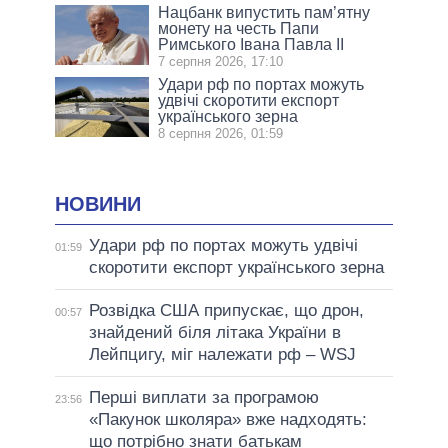
Нацбанк випустить пам’ятну
монету на честь Папи
Римського Івана Павла II
7 серпня 2026, 17:10
Удари рф по портах можуть
удвічі скоротити експорт
українського зерна
8 серпня 2026, 01:59
НОВИНИ
Удари рф по портах можуть удвічі
01:59
скоротити експорт українського зерна
Розвідка США припускає, що дрон,
00:57
знайдений біля літака України в
Лейпцигу, міг належати рф – WSJ
Перші виплати за програмою
23:56
«Пакунок школяра» вже надходять:
що потрібно знати батькам