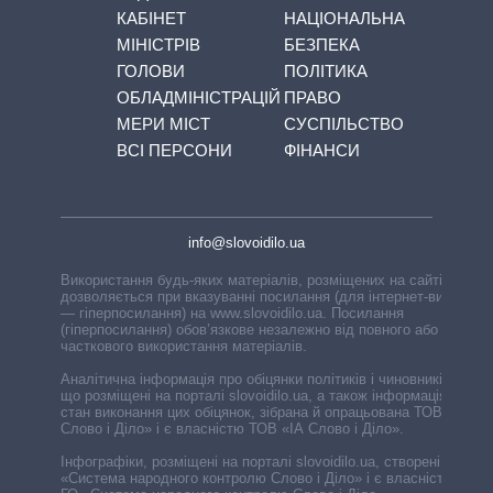
КАБІНЕТ
НАЦІОНАЛЬНА
МІНІСТРІВ
БЕЗПЕКА
ГОЛОВИ
ПОЛІТИКА
ОБЛАДМІНІСТРАЦІЙ
ПРАВО
МЕРИ МІСТ
СУСПІЛЬСТВО
ВСІ ПЕРСОНИ
ФІНАНСИ
info@slovoidilo.ua
Використання будь-яких матеріалів, розміщених на сайті,
дозволяється при вказуванні посилання (для інтернет-видань
— гіперпосилання) на www.slovoidilo.ua. Посилання
(гіперпосилання) обов’язкове незалежно від повного або
часткового використання матеріалів.
Аналітична інформація про обіцянки політиків і чиновників,
що розміщені на порталі slovoidilo.ua, а також інформація про
стан виконання цих обіцянок, зібрана й опрацьована ТОВ «ІА
Слово і Діло» і є власністю ТОВ «ІА Слово і Діло».
Інфографіки, розміщені на порталі slovoidilo.ua, створені ГО
«Система народного контролю Слово і Діло» і є власністю