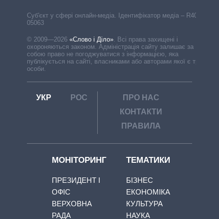
Cуб'єкт у сфері онлайн-медіа. Ідентифікатор медіа – R40-
05063
© 2009—2026
«Слово і Діло»
.
Всі права захищені і
охороняються законом. Адміністрація сайту залишає за
собою право не погоджуватися з інформацією, яка
публікується на сайті, власниками або авторами якої є треті
особи.
УКР
РОС
ПРО НАС
КОНТАКТИ
ПРАВИЛА
МОНІТОРИНГ
ТЕМАТИКИ
ПРЕЗИДЕНТ І
БІЗНЕС
ОФІС
ЕКОНОМІКА
ВЕРХОВНА
КУЛЬТУРА
РАДА
НАУКА