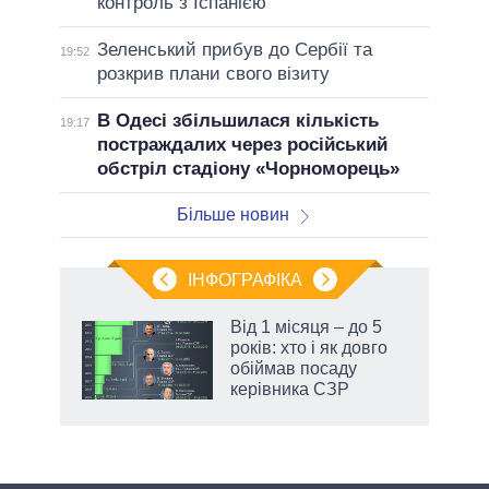
контроль з Іспанією
Зеленський прибув до Сербії та
19:52
розкрив плани свого візиту
В Одесі збільшилася кількість
19:17
постраждалих через російський
обстріл стадіону «Чорноморець»
Більше новин
ІНФОГРАФІКА
Від 1 місяця – до 5
раїні
років: хто і як довго
ої
обіймав посаду
керівника СЗР