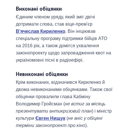
Виконані обіцянки
Єдиним членом уряду, який зміг двічі
дотримати слова, став віце-прем'єр
В'ячеслав Кириленко
. Він ініціював
спеціальну програму підтримки бійців АТО
на 2016 рік, а також домігся ухвалення
законопроекту щодо запровадження квот на
україномовні пісні в радіоефірі.
Невиконані обіцянки
Крім виконаних, відзначився Кириленко й
двома невиконаними обіцянками. Також свої
обіцянки провалили глава Кабміну
Володимир Гройсман (
не встиг за місяць
презентувати антикризовий план
) і міністр
культури
Євген Нищук
(
не вніс у обіцяні
терміни законопроект про кіно
).