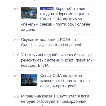
Ворог обстріляв
ПІДСУМКИ
23:09
стадіон «Чорноморець», а
Сенат США підтримав
«пекельні санкції» проти рф. Головне
за день
Окупанти вдарили з РСЗВ по
22:29
Слов'янську, є жертва і поранені
У Німеччині над військовою базою, де
21:45
ремонтують системи Patriot, помітили
невідомі БПЛА
Сенат США підтримав
20:55
законопроєкт про «пекельні
санкції» проти росії
Міграційна криза в Сеуті: Італія поки
20:19
не буде скасовувати прикордонний