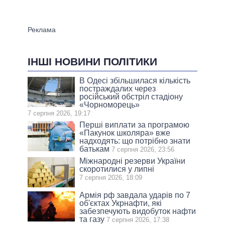
ІНШІ НОВИНИ ПОЛІТИКИ
В Одесі збільшилася кількість
постраждалих через
російський обстріл стадіону
«Чорноморець»
7 серпня 2026, 19:17
Перші виплати за програмою
«Пакунок школяра» вже
надходять: що потрібно знати
батькам
7 серпня 2026, 23:56
Міжнародні резерви України
скоротилися у липні
7 серпня 2026, 18:09
Армія рф завдала ударів по 7
об'єктах Укрнафти, які
забезпечують видобуток нафти
та газу
7 серпня 2026, 17:38