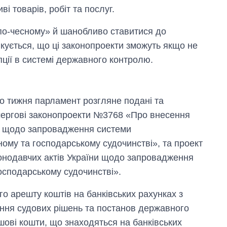
і товарів, робіт та послуг.
по-чесному» й шанобливо ставитися до
ікується, що ці законопроекти зможуть якщо не
пції в системі державного контролю.
о тижня парламент розгляне подані та
чергові законопроекти №3768 «Про внесення
ни щодо запровадження системи
ому та господарському судочинстві», та проект
онодавчих актів України щодо запровадження
осподарському судочинстві».
 арешту коштів на банківських рахунках з
ння судових рішень та постанов державного
ові кошти, що знаходяться на банківських