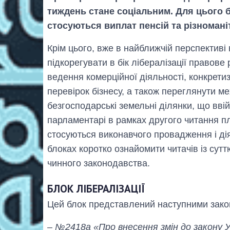
тиждень стане соціальним. Для цього б
стосуються виплат пенсій та різномані
Крім цього, вже в найближчій перспективі
підкорегувати в бік лібералізації правове
ведення комерційної діяльності, конкрет
перевірок бізнесу, а також переглянути м
безгосподарські земельні ділянки, що вві
парламентарі в рамках другого читання п
стосуються виконавчого провадження і ді
блоках коротко ознайомити читачів із су
чинного законодавства.
БЛОК ЛІБЕРАЛІЗАЦІЇ
Цей блок представлений наступними зако
– №2418а «Про внесення змін до закону У