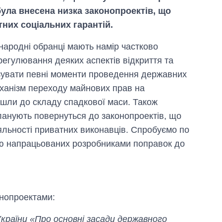
ула внесена низка законопроектів, що
тних соціальних гарантій.
 народні обранці мають намір частково
 регулювання деяких аспектів відкриття та
изувати певні моменти проведення державних
еханізм переходу майнових прав на
йшли до складу спадкової маси. Також
ланують повернуться до законопроектів, що
яльності приватних виконавців. Спробуємо по
ттю напрацьованих розробниками поправок до
Вісім масованих
ударів по Україні
за літо: Київ та
область стали
головною ціллю
нопроектами:
рф
країни «Про основні засади державного