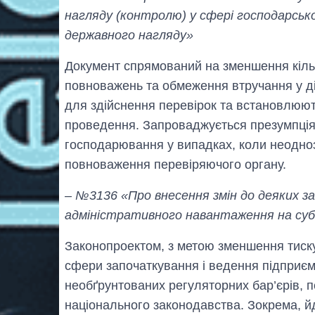
нагляду (контролю) у сфері господарсько
державного нагляду»
Документ спрямований на зменшення кільк
повноважень та обмеження втручання у ді
для здійснення перевірок та встановлюютьс
проведення. Запроваджується презумпція 
господарювання у випадках, коли неодноз
повноваження перевіряючого органу.
– №3136 «Про внесення змін до деяких з
адміністративного навантаження на суб
Законопроектом, з метою зменшення тиск
сфери започаткування і ведення підприємн
необґрунтованих регуляторних бар’єрів, п
національного законодавства. Зокрема, 