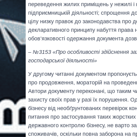
переведення жилих приміщень у нежилі і 
підприємницькій діяльності; спрощення д
цілу низку правок до законодавства про д
декларативного принципу набуття права н
обов’язковості одержання документа дозв
– №3153 «Про особливості здійснення за
господарської діяльності»
У другому читанні документом пропонуєть
про продовження, мораторій на проведенн
Автори документу переконані, що таким ч
захисту своїх прав у разі їх порушення. 
бізнесу від необґрунтованих перевірок к
питання про застосування таких жорстки
державного контролю бізнесу, не варто з
споживачів, оскільки повна заборона на 