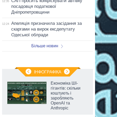
САП просить конфіскувати автівку
12:35
посадовця податкової
Дніпропетровщини
Апеляція призначила засідання за
12:24
скаргами на вирок ексдепутату
Одеської облради
Більше новин
ІНФОГРАФІКА
Економіка ШІ-
гігантів: скільки
коштують і
заробляють
OpenAI та
Anthropic