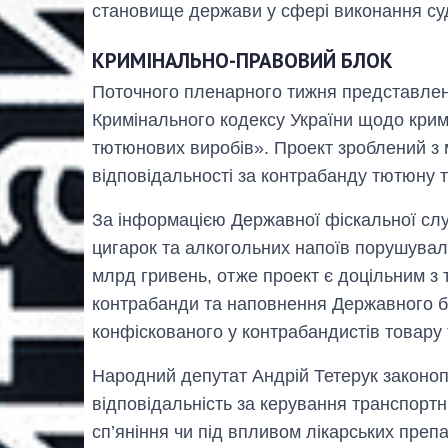
становище держави у сфері виконання су
КРИМІНАЛЬНО-ПРАВОВИЙ БЛОК
Поточного пленарного тижня представле
Кримінального кодексу України щодо кримі
тютюнових виробів». Проект зроблений з
відповідальності за контрабанду тютюну 
За інформацією Державної фіскальної слу
цигарок та алкогольних напоїв порушувало
млрд гривень, отже проект є доцільним з
контрабанди та наповнення Державного бю
конфіскованого у контрабандистів товару
Народний депутат Андрій Тетерук законо
відповідальність за керування транспортн
сп’яніння чи під впливом лікарських препа