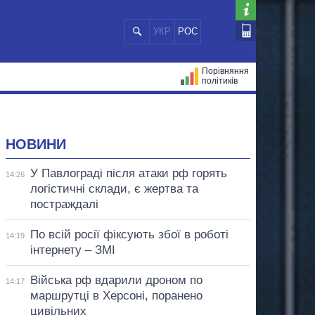
УКР
РОС
Порівняння
політиків
ЦІЙ
МЕРИ МІСТ
ВСІ ПЕРСОНИ
НОВИНИ
У Павлограді після атаки рф горять
14:26
логістичні склади, є жертва та
постраждалі
По всій росії фіксують збої в роботі
14:19
інтернету – ЗМІ
Війська рф вдарили дроном по
14:17
маршрутці в Херсоні, поранено
цивільних