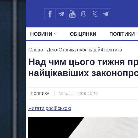
НОВИНИ
ОБIЦЯНКИ
ПОЛIТИКИ
УСІ ПОЛІТИКИ
ПРЕЗИДЕНТ І ОФ
Слово і Діло
›
Стрічка публікацій
›
Політика
Над чим цього тижня п
найцікавіших законопро
ПОЛІТИКА
10 травня 2016, 15:40
Читати російською