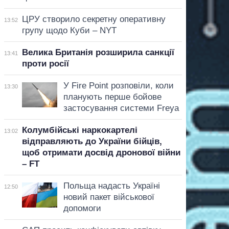
ЦРУ створило секретну оперативну
13:52
групу щодо Куби – NYT
Велика Британія розширила санкції
13:41
проти росії
У Fire Point розповіли, коли
13:30
планують перше бойове
застосування системи Freya
Колумбійські наркокартелі
13:02
відправляють до України бійців,
щоб отримати досвід дронової війни
– FT
Польща надасть Україні
12:50
новий пакет військової
допомоги