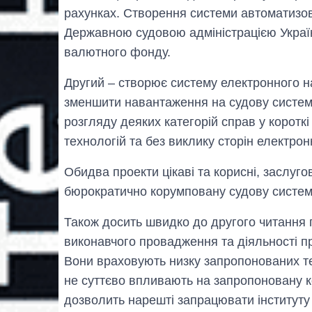
рахунках. Створення системи автоматизо
Державною судовою адміністрацією Украї
валютного фонду.
Другий – створює систему електронного н
зменшити навантаження на судову систем
розгляду деяких категорій справ у коротк
технологій та без виклику сторін електро
Обидва проекти цікаві та корисні, заслугов
бюрократично корумповану судову систему
Також досить швидко до другого читання 
виконавчого провадження та діяльності п
Вони враховують низку запропонованих те
не суттєво впливають на запропоновану к
дозволить нарешті запрацювати інститут