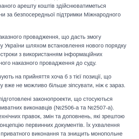
ваного арешту коштів здійснюватиметься
ни за безпосередньої підтримки Міжнародного
аказного провадження, що дасть змогу
у України шляхом встановлення нового порядку
і строки з використанням інформаційних
нного наказного провадження до суду.
ують на прийняття хоча б з тієї позиції, що
 вже не можливо більше зіпсувати, ніж є зараз.
підготовлені законопроекти, що стосуються
риватних виконавців (№2506-а та №2507-а).
хнічних правок, змін та доповнень, які зрештою
онцепцію первинних документів. Їх ухвалення
у приватного виконання та знищить монопольне