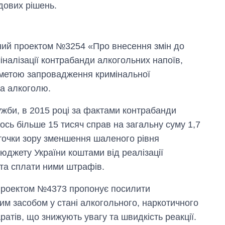
дових рішень.
ний проектом №3254 «Про внесення змін до
налізації контрабанди алкогольних напоїв,
 метою запровадження кримінальної
та алкоголю.
жби, в 2015 році за фактами контрабанди
сь більше 15 тисяч справ на загальну суму 1,7
 точки зору зменшення шаленого рівня
джету України коштами від реалізації
 та сплати ними штрафів.
проектом №4373 пропонує посилити
им засобом у стані алкогольного, наркотичного
ратів, що знижують увагу та швидкість реакції.