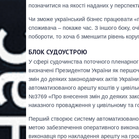
позначитися на якості наданих у перспектив
Чи зможе український бізнес працювати «
споживача – покаже час. З іншого боку, оч
побороти, то хоча б зменшити рівень кору
БЛОК СУДОУСТРОЮ
У сфері судочинства поточного пленарног
визначені Президентом України як першо
змін до деяких законодавчих актів Украї
автоматизованого арешту коштів у цивільн
№3769 «Про внесення змін до деяких зак
наказного провадження у цивільному та г
Перший створює систему автоматизованого
метою забезпечення оперативного викона
виконавця про накладення арешту на грош