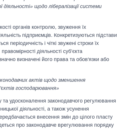
ї діяльності» щодо лібералізації системи
ості органів контролю, звуження їх
яльність підприємців. Конкретизуються підстави
я періодичність і чіткі звужені строки їх
правомірності діяльності суб’єкта
начно визначені його права та обов'язки або
аконодавчих актів щодо зменшення
'єктів господарювання»
у та удосконалення законодавчого регулювання
ицької діяльності, а також усунення
ередбачається внесення змін до цілого пласту
йдеться про законодавче врегулювання порядку