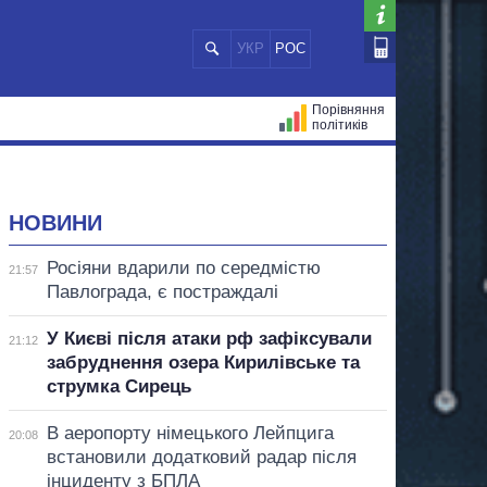
УКР
РОС
Порівняння
політиків
ЦІЙ
МЕРИ МІСТ
ВСІ ПЕРСОНИ
НОВИНИ
Росіяни вдарили по середмістю
21:57
Павлограда, є постраждалі
У Києві після атаки рф зафіксували
21:12
забруднення озера Кирилівське та
струмка Сирець
В аеропорту німецького Лейпцига
20:08
встановили додатковий радар після
інциденту з БПЛА