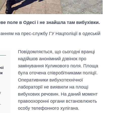
ве поле в Одесі і не знайшла там вибухівки.
анням на прес-службу ГУ Нацполіції в одеській
Повідомляється, що сьогодні вранці
надійшов анонімний дзвінок про
Як за 10 років
замінування Куликового поля. Площа
сі
змінилася кількість
була оточена співробітниками поліції.
ти
вступників на
бакалаврат,
Оперативники вибухотехнічної
магістратуру та
лабораторії не виявили на площі
аспірантуру
т
вибухових речовин. На даний момент
правоохоронні органи встановлюють
.
особу телефонного хулігана.