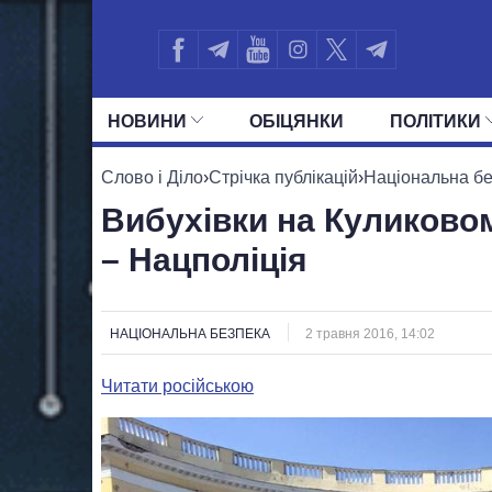
НОВИНИ
ОБIЦЯНКИ
ПОЛIТИКИ
УСІ ПОЛІТИКИ
ПРЕЗИДЕНТ І ОФ
Слово і Діло
›
Стрічка публікацій
›
Національна б
Вибухівки на Куликовом
– Нацполіція
НАЦІОНАЛЬНА БЕЗПЕКА
2 травня 2016, 14:02
Читати російською