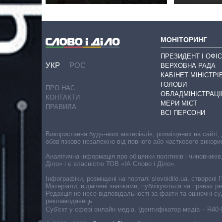
МОНІТОРИНГ
ПРЕЗИДЕНТ І ОФІС
УКР
РОС
ВЕРХОВНА РАДА
КАБІНЕТ МІНІСТРІ
ГОЛОВИ
ПРО НАС
ОБЛАДМІНІСТРАЦІ
КОНТАКТИ
МЕРИ МІСТ
ПРАВИЛА
ВСІ ПЕРСОНИ
Використання будь-яких матеріалів, розміщених на сайті,
обов’язкове незалежно від повного або часткового викори
Аналітична інформація про обіцянки політиків і чиновників
Діло» і є власністю ТОВ «ІА Слово і Діло».
Інфографіки, розміщені на порталі slovoidilo.ua, створен
Матеріали, відмічені значками, публікуються на правах р
Редакція не несе відповідальності за факти та оціночні 
рекламодавець.
Cуб'єкт у сфері онлайн-медіа. Ідентифікатор медіа – R40