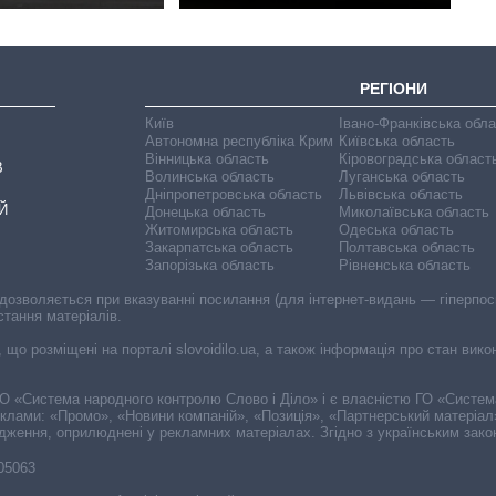
РЕГІОНИ
Київ
Івано-Франківська обл
Автономна республіка Крим
Київська область
Вінницька область
Кіровоградська област
В
Волинська область
Луганська область
Дніпропетровська область
Львівська область
Й
Донецька область
Миколаївська область
Житомирська область
Одеська область
Закарпатська область
Полтавська область
Запорізька область
Рівненська область
 дозволяється при вказуванні посилання (для інтернет-видань — гіперпоси
стання матеріалів.
, що розміщені на порталі slovoidilo.ua, а також інформація про стан вик
і ГО «Система народного контролю Слово і Діло» і є власністю ГО «Систе
еклами: «Промо», «Новини компаній», «Позиція», «Партнерський матеріал
судження, оприлюднені у рекламних матеріалах. Згідно з українським зак
-05063