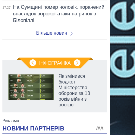
На Сумщині помер чоловік, поранений
17:27
внаслідок ворожої атаки на ринок в
Білопіллі
Більше новин
ІНФОГРАФІКА
Як змінився
бюджет
Міністерства
оборони за 13
років війни з
росією