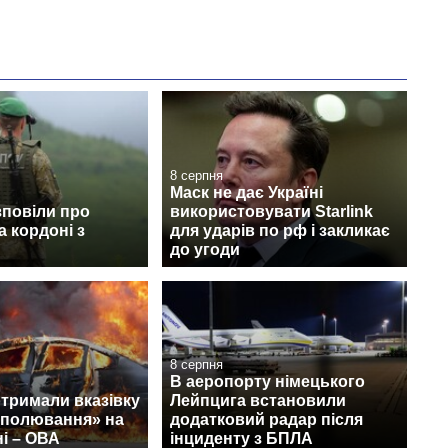
8 серпня
Маск не дає Україні
зповіли про
використовувати Starlink
а кордоні з
для ударів по рф і закликає
до угоди
8 серпня
В аеропорту німецького
тримали вказівку
Лейпцига встановили
 полювання» на
додатковий радар після
і – ОВА
інциденту з БПЛА