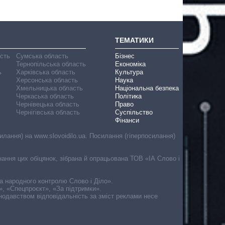
ТЕМАТИКИ
асть
Сумська область
Бізнес
Тернопільська область
Економіка
ь
Харківська область
Культура
Херсонська область
Наука
Хмельницька область
Національна безпека
Черкаська область
Політика
Чернівецька область
Право
Чернігівська область
Суспільство
Фінанси
лання) на www.slovoidilo.ua. Посилання (гіперпосилання)
онання цих обіцянок, зібрана й опрацьована ТОВ «ІА Слово і
ма народного контролю Слово і Діло».
», «Спецпроєкт», «За підтримки».
онодавством відповідальність за зміст реклами несе