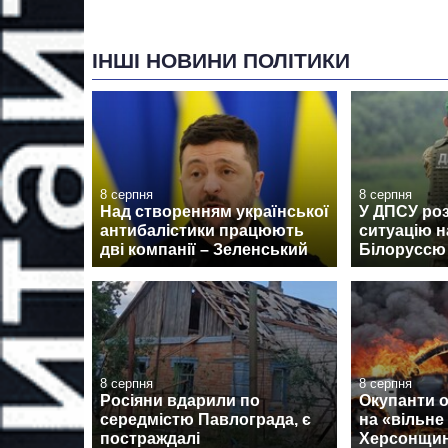
ІНШІ НОВИНИ ПОЛІТИКИ
8 серпня
8 серпня
Над створенням української
У ДПСУ ро
антибалістики працюють
ситуацію н
дві компанії – Зеленський
Білоруссю
8 серпня
8 серпня
Росіяни вдарили по
Окупанти о
середмістю Павлограда, є
на «вільне
постраждалі
Херсонщин