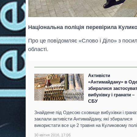
Національна поліція перевірила Кулико
Про це повідомляє «Слово і Діло» з посил
області.
Активісти
«Антимайдану» в Оде
збиралися застосува
вибухівку і гранати –
СБУ
Знайдене під Одесою сховище вибухівки і грана
заклали активісти Антимайдану, які збиралися
використати все це 2 травня на Куликовому полі
30 квітня 2016, 17:06