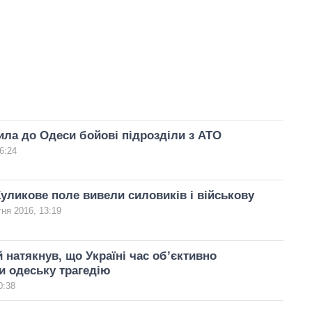
ла до Одеси бойові підрозділи з АТО
6:24
Куликове поле вивели силовиків і військову
тня 2016, 13:19
 натякнув, що Україні час об’єктивно
и одеську трагедію
0:38