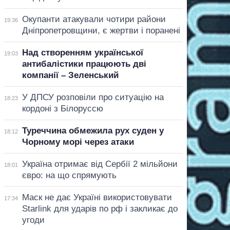
Окупанти атакували чотири райони
19:36
Дніпропетровщини, є жертви і поранені
Над створенням української
19:03
антибалістики працюють дві
компанії – Зеленський
У ДПСУ розповіли про ситуацію на
18:23
кордоні з Білоруссю
Туреччина обмежила рух суден у
18:12
Чорному морі через атаки
Україна отримає від Сербії 2 мільйони
18:01
євро: на що спрямують
Маск не дає Україні використовувати
17:34
Starlink для ударів по рф і закликає до
угоди