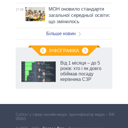
МОН оновило стандарти
17:29
загальної середньої освіти:
що змінилось
Більше новин
ІНФОГРАФІКА
жет
Від 1 місяця – до 5
років: хто і як довго
ків
обіймав посаду
керівника СЗР
Cуб'єкт у сфері онлайн-медіа. Ідентифікатор медіа – R40-
05063