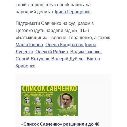
своїй сторінці в Facebook написала
народний депутат
Ірина Геращенко
.
Підтримати Савченко на суді разом з
Цеголко їдуть нардепи від «БПП» і
«Батьківщини» - власне, Геращенко, а також
Марія Іонова
,
Олена Кондратюк
,
Ірина
Луценко
,
Олексій Рябчин
,
Вадим Івченко
,
Сергій Євтушок
,
Валерій Дубіль
і
Віктор
Кривенко
.
«Список Савченко» розширили до 46