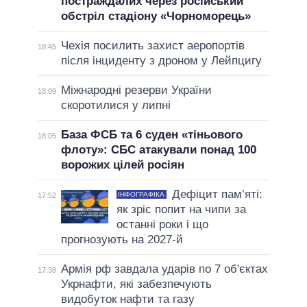
постраждалих через російський
обстріл стадіону «Чорноморець»
Чехія посилить захист аеропортів
18:45
після інциденту з дроном у Лейпцигу
Міжнародні резерви України
18:09
скоротилися у липні
База ФСБ та 6 суден «тіньового
18:05
флоту»: СБС атакували понад 100
ворожих цілей росіян
Дефіцит пам’яті:
ІНФОГРАФІКА
17:52
як зріс попит на чипи за
останні роки і що
прогнозують на 2027-й
Армія рф завдала ударів по 7 об'єктах
17:38
Укрнафти, які забезпечують
видобуток нафти та газу