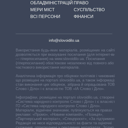
ОБЛАДМІНІСТРАЦІЙ
ПРАВО
МЕРИ МІСТ
СУСПІЛЬСТВО
ВСІ ПЕРСОНИ
ФІНАНСИ
info@slovoidilo.ua
Використання будь-яких матеріалів, розміщених на сайті,
дозволяється при вказуванні посилання (для інтернет-видань
— гіперпосилання) на www.slovoidilo.ua. Посилання
(гіперпосилання) обов’язкове незалежно від повного або
часткового використання матеріалів.
Аналітична інформація про обіцянки політиків і чиновників,
що розміщені на порталі slovoidilo.ua, а також інформація про
стан виконання цих обіцянок, зібрана й опрацьована ТОВ «ІА
Слово і Діло» і є власністю ТОВ «ІА Слово і Діло».
Інфографіки, розміщені на порталі slovoidilo.ua, створені ГО
«Система народного контролю Слово і Діло» і є власністю
ГО «Система народного контролю Слово і Діло».
Матеріали, відмічені значками, публікуються на правах
реклами: «Промо», «Новини компаній», «Позиція»,
«Партнерський матеріал», «Спецпроєкт», «За підтримки».
Редакція не несе відповідальності за факти та оціночні
судження, оприлюднені у рекламних матеріалах. Згідно з