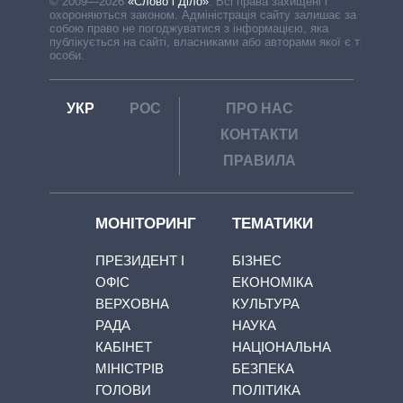
© 2009—2026
«Слово і Діло»
.
Всі права захищені і
охороняються законом. Адміністрація сайту залишає за
собою право не погоджуватися з інформацією, яка
публікується на сайті, власниками або авторами якої є треті
особи.
УКР
РОС
ПРО НАС
КОНТАКТИ
ПРАВИЛА
МОНІТОРИНГ
ТЕМАТИКИ
ПРЕЗИДЕНТ І
БІЗНЕС
ОФІС
ЕКОНОМІКА
ВЕРХОВНА
КУЛЬТУРА
РАДА
НАУКА
КАБІНЕТ
НАЦІОНАЛЬНА
МІНІСТРІВ
БЕЗПЕКА
ГОЛОВИ
ПОЛІТИКА