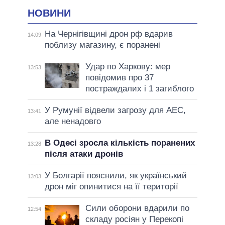
НОВИНИ
На Чернігівщині дрон рф вдарив
14:09
поблизу магазину, є поранені
Удар по Харкову: мер
13:53
повідомив про 37
постраждалих і 1 загиблого
У Румунії відвели загрозу для АЕС,
13:41
але ненадовго
В Одесі зросла кількість поранених
13:28
після атаки дронів
У Болгарії пояснили, як український
13:03
дрон міг опинитися на її території
Сили оборони вдарили по
12:54
складу росіян у Перекопі