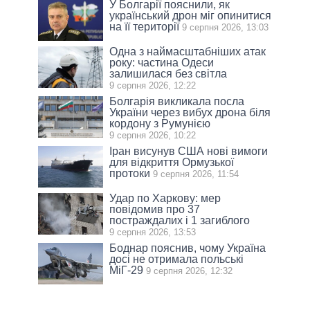
У Болгарії пояснили, як
український дрон міг опинитися
на її території
9 серпня 2026, 13:03
Одна з наймасштабніших атак
року: частина Одеси
залишилася без світла
9 серпня 2026, 12:22
Болгарія викликала посла
України через вибух дрона біля
кордону з Румунією
9 серпня 2026, 10:22
Іран висунув США нові вимоги
для відкриття Ормузької
протоки
9 серпня 2026, 11:54
Удар по Харкову: мер
повідомив про 37
постраждалих і 1 загиблого
9 серпня 2026, 13:53
Боднар пояснив, чому Україна
досі не отримала польські
МіГ-29
9 серпня 2026, 12:32