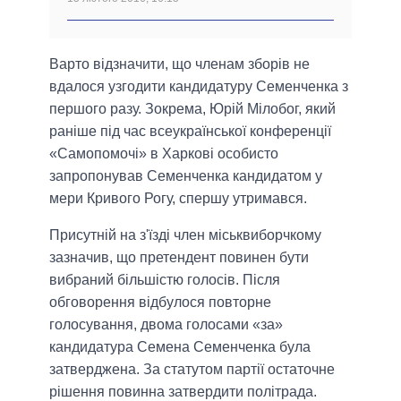
Варто відзначити, що членам зборів не
вдалося узгодити кандидатуру Семенченка з
першого разу. Зокрема, Юрій Мілобог, який
раніше під час всеукраїнської конференції
«Самопомочі» в Харкові особисто
запропонував Семенченка кандидатом у
мери Кривого Рогу, спершу утримався.
Присутній на з'їзді член міськвиборчкому
зазначив, що претендент повинен бути
вибраний більшістю голосів. Після
обговорення відбулося повторне
голосування, двома голосами «за»
кандидатура Семена Семенченка була
затверджена. За статутом партії остаточне
рішення повинна затвердити політрада.