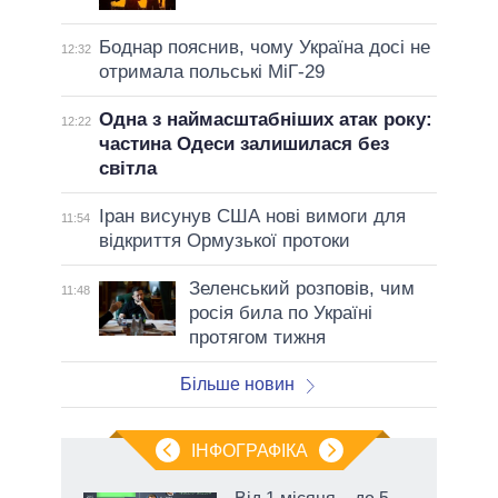
Боднар пояснив, чому Україна досі не
12:32
отримала польські МіГ-29
Одна з наймасштабніших атак року:
12:22
частина Одеси залишилася без
світла
Іран висунув США нові вимоги для
11:54
відкриття Ормузької протоки
Зеленський розповів, чим
11:48
росія била по Україні
протягом тижня
Більше новин
ІНФОГРАФІКА