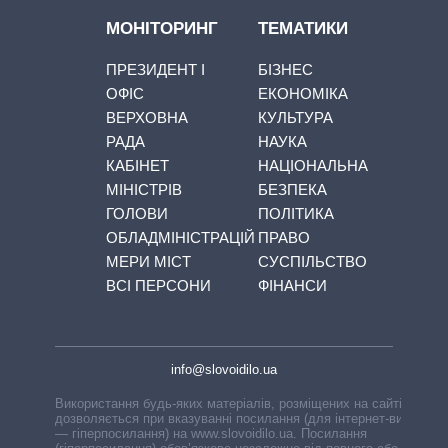
МОНІТОРИНГ
ТЕМАТИКИ
ПРЕЗИДЕНТ І
БІЗНЕС
ОФІС
ЕКОНОМІКА
ВЕРХОВНА
КУЛЬТУРА
РАДА
НАУКА
КАБІНЕТ
НАЦІОНАЛЬНА
МІНІСТРІВ
БЕЗПЕКА
ГОЛОВИ
ПОЛІТИКА
ОБЛАДМІНІСТРАЦІЙ
ПРАВО
МЕРИ МІСТ
СУСПІЛЬСТВО
ВСІ ПЕРСОНИ
ФІНАНСИ
info@slovoidilo.ua
Використання будь-яких матеріалів, розміщених на сайті,
дозволяється при вказуванні посилання (для інтернет-видань
— гіперпосилання) на www.slovoidilo.ua. Посилання