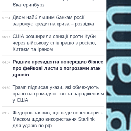
Єкатеринбурзі
Двом найбільшим банкам росії
07:51
загрожує кредитна криза – розвідка
США розширили санкції проти Куби
05:17
через військову співпрацю з росією,
Китаєм та Іраном
Радник президента попередив бізнес
04:57
про фейкові листи з погрозами атак
дронів
Трамп підписав укази, які обмежують
04:39
право на громадянство за народженням
у США
Федоров заявив, що веде переговори з
03:56
Маском щодо використання Starlink
для ударів по рф