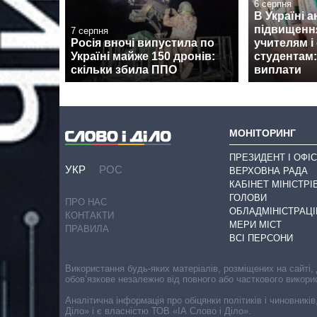
6 серпня
В Україні 
підвищенн
7 серпня
Росія вночі випустила по
учителям і
Україні майже 150 дронів:
студентам:
скільки збила ППО
виплати
МОНІТОРИНГ
ПРЕЗИДЕНТ І ОФІС
УКР
РОС
ВЕРХОВНА РАДА
КАБІНЕТ МІНІСТРІ
ГОЛОВИ
ПРО НАС
ОБЛАДМІНІСТРАЦІ
КОНТАКТИ
МЕРИ МІСТ
ПРАВИЛА
ВСІ ПЕРСОНИ
Використання будь-яких матеріалів, розміщених на сайті,
обов’язкове незалежно від повного або часткового викори
Аналітична інформація про обіцянки політиків і чиновників
Діло» і є власністю ТОВ «ІА Слово і Діло».