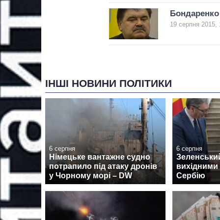
Бондаренко
19 серпня 2015, 
ІНШІ НОВИНИ ПОЛІТИКИ
6 серпня
6 серпня
Німецьке вантажне судно
Зеленськи
потрапило під атаку дронів
вихідними 
у Чорному морі – DW
Сербію