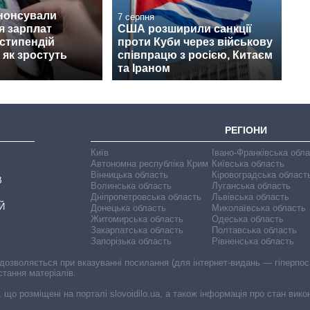
анонсували
7 серпня
я зарплат
США розширили санкції
 стипендій
проти Куби через військову
 як зростуть
співпрацю з росією, Китаєм
та Іраном
РЕГІОНИ
Київ
Івано-Франківська обл
Автономна республіка Крим
Київська область
Вінницька область
Кіровоградська област
В
Волинська область
Луганська область
Дніпропетровська область
Львівська область
Й
Донецька область
Миколаївська область
Житомирська область
Одеська область
Закарпатська область
Полтавська область
Запорізька область
Рівненська область
 дозволяється при вказуванні посилання (для інтернет-видань — гіперпоси
стання матеріалів.
, що розміщені на порталі slovoidilo.ua, а також інформація про стан вик