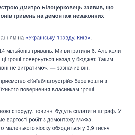
оустрою Дмитро Білоцерковець заявив, що
йонів гривень на демонтаж незаконних
иланням на
«Українську правду. Київ»
.
4 мільйонів гривань. Ми витратили 6. Але коли
ці гроші повернуться назад у бюджет. Таким
вні не витратимо», — зазначив він.
приємство «Київблагоустрій» бере кошти з
 їхнього повернення власникам гроші
Скільки картоплі
вирощували в
вою споруду, повинні будуть сплатити штраф. У
Україні до і під час
ме вартості робіт з демонтажу МАФа.
великої війни
 маленького кіоску обходиться у 3,9 тисячі