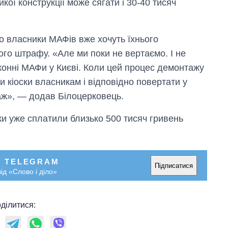
кої конструкції може сягати і 30-40 тисяч
о власники МАФів вже хочуть їхнього
ього штрафу. «Але ми поки не вертаємо. І не
конні МАФи у Києві. Коли цей процес демонтажу
и кіоски власникам і відповідно повертати у
аж», — додав Білоцерковець.
ки уже сплатили близько 500 тисяч гривень
У TELEGRAM
Підписатися
ід «Слово і діло»
ділитися: