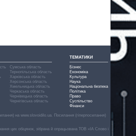
ТЕМАТИКИ
асть
Сумська область
Бізнес
Тернопільська область
Економіка
ь
Харківська область
Культура
Херсонська область
Наука
Хмельницька область
Національна безпека
Черкаська область
Політика
Чернівецька область
Право
Чернігівська область
Суспільство
Фінанси
лання) на www.slovoidilo.ua. Посилання (гіперпосилання)
онання цих обіцянок, зібрана й опрацьована ТОВ «ІА Слово і