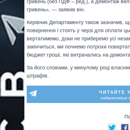
гривень (без ПДФ – ред.), а демонтаж вели
гривень», — заявив він.
Керівник Департаменту також зазначив, щ
повернення і стоять у черзі для оплати ц
вертатимемо, доки не приберемо усі неза
закінчиться, ми почнемо потрохи повертат
бюджет гроші, які витрачались на демонт
За його словами, у минулому році власни
штрафів.
ЧИТАЙТЕ 
найважливіше в
По