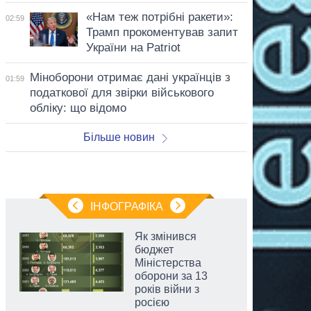
«Нам теж потрібні ракети»:
02:59
Трамп прокоментував запит
України на Patriot
Міноборони отримає дані українців з
01:59
податкової для звірки військового
обліку: що відомо
Більше новин
ІНФОГРАФІКА
Як змінився
бюджет
Міністерства
оборони за 13
років війни з
росією