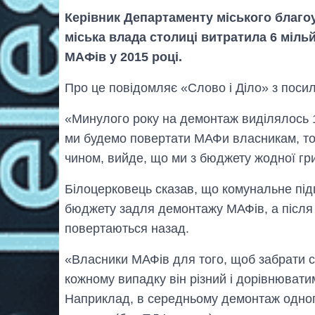
Керівник Департаменту міського благ
міська влада столиці витратила 6 міль
МАФів у 2015 році.
Про це повідомляє «Слово і Діло» з пос
«Минулого року на демонтаж виділялось 1
ми будемо повертати МАФи власникам, то 
чином, вийде, що ми з бюджету жодної гри
Білоцерковець сказав, що комунальне під
бюджету задля демонтажу МАФів, а після
повертаються назад.
«Власники МАФів для того, щоб забрати с
кожному випадку він різний і дорівнювати
Наприклад, в середньому демонтаж одного