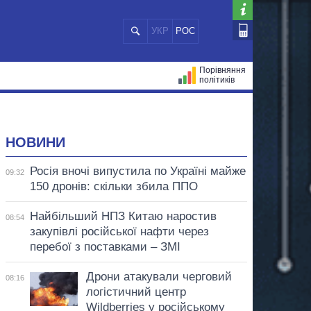
УКР
РОС
Порівняння
політиків
ЦІЙ
МЕРИ МІСТ
ВСІ ПЕРСОНИ
НОВИНИ
Росія вночі випустила по Україні майже
09:32
150 дронів: скільки збила ППО
Найбільший НПЗ Китаю наростив
08:54
закупівлі російської нафти через
перебої з поставками – ЗМІ
Дрони атакували черговий
08:16
логістичний центр
Wildberries у російському