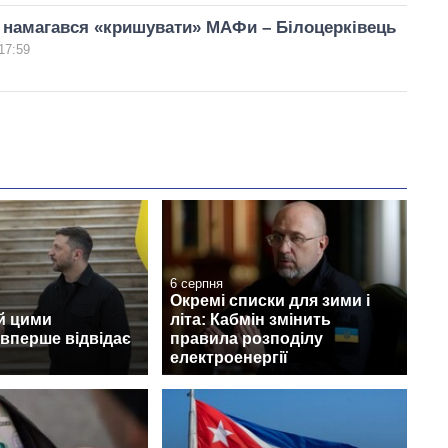
 намагався «кришувати» МАФи – Білоцерківець
17:59
6 серпня
Окремі списки для зими і
й цими
літа: Кабмін змінить
вперше відвідає
правила розподілу
електроенергії