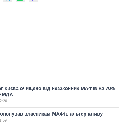
г Києва очищено від незаконних МАФів на 70%
 КМДА
2:20
ропонував власникам МАФів альтернативу
1:59