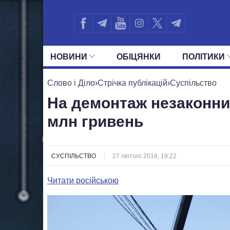
НОВИНИ
ОБIЦЯНКИ
ПОЛIТИКИ
УСІ ПОЛІТИКИ
ПРЕЗИДЕНТ І ОФ
Слово і Діло
›
Стрічка публікацій
›
Суспільство
На демонтаж незаконни
млн гривень
СУСПІЛЬСТВО
27 лютого 2016, 19:22
Читати російською