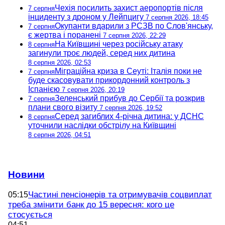
Чехія посилить захист аеропортів після
7 серпня
інциденту з дроном у Лейпцигу
7 серпня 2026, 18:45
Окупанти вдарили з РСЗВ по Слов'янську,
7 серпня
є жертва і поранені
7 серпня 2026, 22:29
На Київщині через російську атаку
8 серпня
загинули троє людей, серед них дитина
8 серпня 2026, 02:53
Міграційна криза в Сеуті: Італія поки не
7 серпня
буде скасовувати прикордонний контроль з
Іспанією
7 серпня 2026, 20:19
Зеленський прибув до Сербії та розкрив
7 серпня
плани свого візиту
7 серпня 2026, 19:52
Серед загиблих 4-річна дитина: у ДСНС
8 серпня
уточнили наслідки обстрілу на Київщині
8 серпня 2026, 04:51
Новини
Частині пенсіонерів та отримувачів соцвиплат
05:15
треба змінити банк до 15 вересня: кого це
стосується
04:51