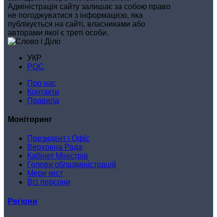
Адміністрація сайту залишає за собою право
не погоджуватися з інформацією, яка
публікується на сайті, власниками або
авторами якої є треті особи.
УКР
РОС
Про нас
Контакти
Правила
Моніторинг
Президент і Офіс
Верховна Рада
Кабінет Міністрів
Голови обладміністрацій
Мери міст
Всі персони
Регіони