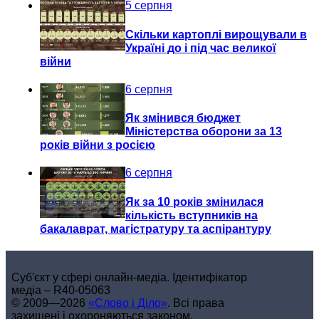
5 серпня
Скільки картоплі вирощували в
Україні до і під час великої
війни
6 серпня
Як змінився бюджет
Міністерства оборони за 13
років війни з росією
6 серпня
Як за 10 років змінилася
кількість вступників на
бакалаврат, магістратуру та аспірантуру
Cуб'єкт у сфері онлайн-медіа. Ідентифікатор
медіа – R40-05063
© 2009—2026
«Слово і Діло»
.
Всі права
захищені і охороняються законом.