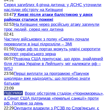
Серед загиблих 4-річна дитина: у ДСНС уточнили
наслідки обстрілу на Київщині
У Києві після атаки балістикою у двох
03:47
районах сталися пожежі
На Київщині через російську атаку загинули
02:53
троє людей, серед них дитина
02:41
Частину військових з полку «Скеля» почали
переводити в інші підрозділи – ЗМІ
Удари рф по портах можуть удвічі скоротити
01:59
експорт українського зерна
Розвідка США припускає, що дрон, знайдений
00:57
біля літака України в Лейпцигу, міг належати рф –
WSJ
Перші виплати за програмою «Пакунок
23:56
школяра» вже надходять: що потрібно знати
батькам
23:09
ПІДСУМКИ
Ворог обстріляв стадіон «Чорноморець»,
а Сенат США підтримав «пекельні санкції» проти
рф. Головне за день
Окупанти вдарили з РСЗВ по Слов'янську, є
22:29