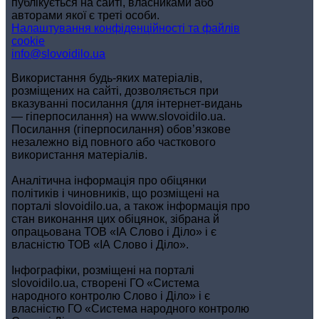
публікується на сайті, власниками або
авторами якої є треті особи.
Налаштування конфіденційності та файлів
cookie
info@slovoidilo.ua
Використання будь-яких матеріалів,
розміщених на сайті, дозволяється при
вказуванні посилання (для інтернет-видань
— гіперпосилання) на www.slovoidilo.ua.
Посилання (гіперпосилання) обов’язкове
незалежно від повного або часткового
використання матеріалів.
Аналітична інформація про обіцянки
політиків і чиновників, що розміщені на
порталі slovoidilo.ua, а також інформація про
стан виконання цих обіцянок, зібрана й
опрацьована ТОВ «ІА Слово і Діло» і є
власністю ТОВ «ІА Слово і Діло».
Інфографіки, розміщені на порталі
slovoidilo.ua, створені ГО «Система
народного контролю Слово і Діло» і є
власністю ГО «Система народного контролю