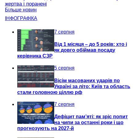
жертва і поранені
Більше новин
ІНФОГРАФІКА
7 серпня
Від 1 місяця – до 5 років: хто і
як довго обіймав посаду
керівника СЗР
5 серпня
Вісім масованих ударів по
Україні за літо: Київ та область
стали головною ціллю рф
7 серпня
Дефіцит пам’яті: як зріс попит
на чипи за останні роки і що
прогнозують на 2027-й