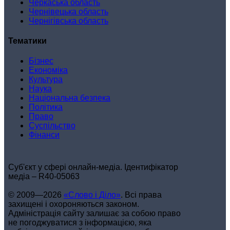
Черкаська область
Чернівецька область
Чернігівська область
Тематики
Бізнес
Економіка
Культура
Наука
Національна безпека
Політика
Право
Суспільство
Фінанси
Cуб'єкт у сфері онлайн-медіа. Ідентифікатор
медіа – R40-05063
© 2009—2026
«Слово і Діло»
.
Всі права
захищені і охороняються законом.
Адміністрація сайту залишає за собою право
не погоджуватися з інформацією, яка