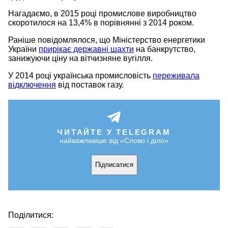
Нагадаємо, в 2015 році промислове виробництво
скоротилося на 13,4% в порівнянні з 2014 роком.
Раніше повідомлялося, що Міністерство енергетики
України
прирікає державні шахти
на банкрутство,
занижуючи ціну на вітчизняне вугілля.
У 2014 році українська промисловість
переживала
відключення
від поставок газу.
ЧИТАЙТЕ У TELEGRAM
найважливіше від «Слово і діло»
Підписатися
Поділитися: