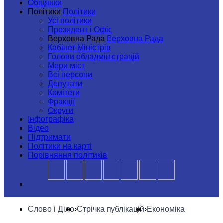
Обiцянки
Полiтики
Полiтики
Усі політики
Президент і Офіс
Верховна Рада
Верховна Рада
Кабінет Міністрів
Голови обладміністрацій
Мери міст
Всі персони
Депутати
Комітети
Фракції
Округи
Інфографіка
Відео
Підтримати
Політики на карті
Порівняння політиків
Слово і Діло
›
Стрічка публікацій
›
Економіка