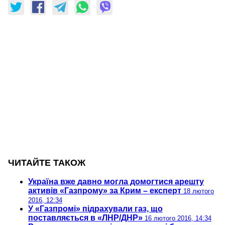
ЧИТАЙТЕ ТАКОЖ
Україна вже давно могла домогтися арешту
активів «Газпрому» за Крим – експерт
18 лютого
2016, 12:34
У «Газпромі» підрахували газ, що
поставляється в «ЛНР/ДНР»
16 лютого 2016, 14:34