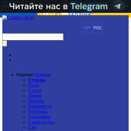
УКР
РОС
Новини
Новини
Стрічка
Події
Статті
Думки
Огляди
Дайджести
Політика
Економіка
Суспільство
Світ