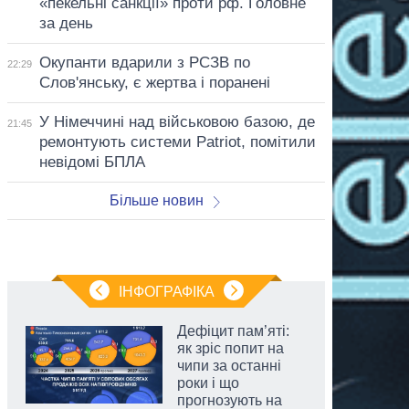
«пекельні санкції» проти рф. Головне
за день
Окупанти вдарили з РСЗВ по
22:29
Слов'янську, є жертва і поранені
У Німеччині над військовою базою, де
21:45
ремонтують системи Patriot, помітили
невідомі БПЛА
Більше новин
ІНФОГРАФІКА
Дефіцит пам’яті:
як зріс попит на
чипи за останні
роки і що
прогнозують на