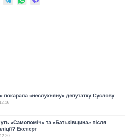
 покарала «неслухняну» депутатку Суслову
12:16
уть «Самопоміч» та «Батьківщина» після
аліції? Експерт
12:20