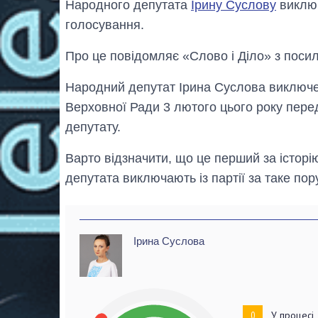
Народного депутата
Ірину Суслову
виключ
голосування.
Про це повідомляє «Слово і Діло» з пос
Народний депутат Ірина Суслова виключена
Верховної Ради 3 лютого цього року пере
депутату.
Варто відзначити, що це перший за істор
депутата виключають із партії за таке по
Ірина Суслова
0
У процесі