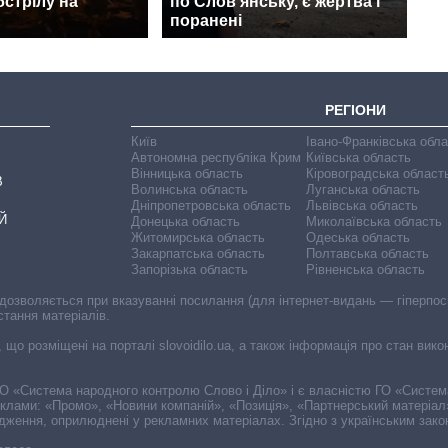
бстрілу на
по Слов'янську, є жертва і
поранені
РЕГІОНИ
Київ
Івано-Франківська обл
Автономна республіка Крим
Київська область
Вінницька область
Кіровоградська област
В
Волинська область
Луганська область
Дніпропетровська область
Львівська область
Й
Донецька область
Миколаївська область
Житомирська область
Одеська область
Закарпатська область
Полтавська область
Запорізька область
Рівненська область
 дозволяється при вказуванні посилання (для інтернет-видань — гіперпоси
стання матеріалів.
, що розміщені на порталі slovoidilo.ua, а також інформація про стан вик
і ГО «Система народного контролю Слово і Діло» і є власністю ГО «Систе
еклами: «Промо», «Новини компаній», «Позиція», «Партнерський матеріал
судження, оприлюднені у рекламних матеріалах. Згідно з українським зак