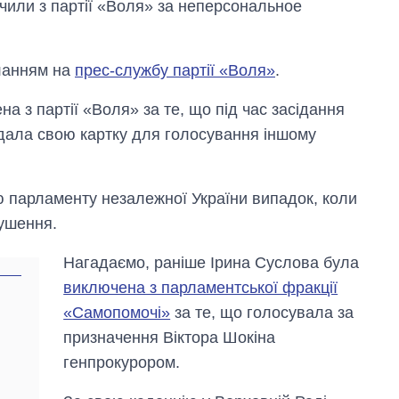
или з партії «Воля» за неперсональное
иланням на
прес-службу партії «Воля»
.
 з партії «Воля» за те, що під час засідання
дала свою картку для голосування іншому
ію парламенту незалежної України випадок, коли
рушення.
Нагадаємо, раніше Ірина Суслова була
виключена з парламентської фракції
«Самопомочі»
за те, що голосувала за
Як за 10 років
призначення Віктора Шокіна
змінилася кількість
вступників на
генпрокурором.
бакалаврат,
магістратуру та