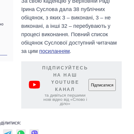
За свою каденцію у Верховній Раді
аспірантуру
Ірина Суслова дала 38 публічних
обіцянок, з яких 3 – виконані, 3 – не
но
виконані, а інші 32 – перебувають у
процесі виконання. Повний список
обіцянок Суслової доступний читачам
за цим
посиланням
.
ПІДПИСУЙТЕСЬ
НА НАШ
YOUTUBE
Підписатися
КАНАЛ
та дивіться першими
нові відео від «Слово і
діло»
ділитися: