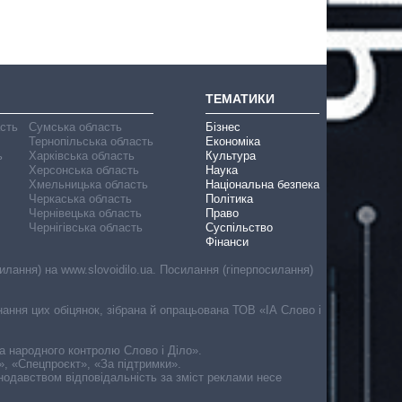
ТЕМАТИКИ
асть
Сумська область
Бізнес
Тернопільська область
Економіка
ь
Харківська область
Культура
Херсонська область
Наука
Хмельницька область
Національна безпека
Черкаська область
Політика
Чернівецька область
Право
Чернігівська область
Суспільство
Фінанси
лання) на www.slovoidilo.ua. Посилання (гіперпосилання)
онання цих обіцянок, зібрана й опрацьована ТОВ «ІА Слово і
ма народного контролю Слово і Діло».
», «Спецпроєкт», «За підтримки».
онодавством відповідальність за зміст реклами несе