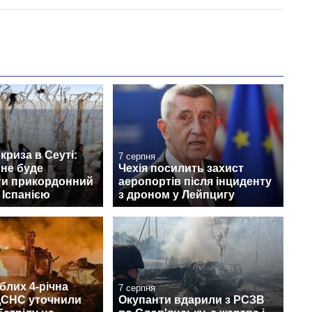
криза в Сеуті:
7 серпня
 не буде
Чехія посилить захист
ти прикордонний
аеропортів після інциденту
 Іспанією
з дроном у Лейпцигу
блих 4-річна
7 серпня
 ДСНС уточнили
Окупанти вдарили з РСЗВ