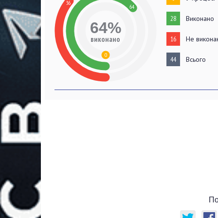
36
64
28
Виконано
64%
виконано
16
Не викона
0
44
Всього
По