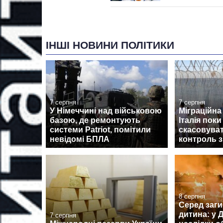
ІНШІ НОВИНИ ПОЛІТИКИ
7 серпня
7 серпня
У Німеччині над військовою
Міграційна 
базою, де ремонтують
Італія поки
системи Patriot, помітили
скасовува
невідомі БПЛА
контроль з
8 серпня
Серед заги
дитина: у
7 серпня