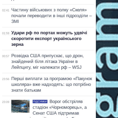
Частину військових з полку «Скеля»
02:41
почали переводити в інші підрозділи –
ЗМІ
Удари рф по портах можуть удвічі
01:59
скоротити експорт українського
зерна
Розвідка США припускає, що дрон,
00:57
знайдений біля літака України в
Лейпцигу, міг належати рф – WSJ
Перші виплати за програмою «Пакунок
23:56
школяра» вже надходять: що потрібно
знати батькам
Ворог обстріляв
ПІДСУМКИ
23:09
стадіон «Чорноморець», а
Сенат США підтримав