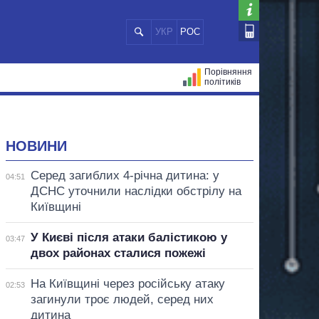
УКР
РОС
Порівняння
політиків
ЦІЙ
МЕРИ МІСТ
ВСІ ПЕРСОНИ
НОВИНИ
Серед загиблих 4-річна дитина: у
04:51
ДСНС уточнили наслідки обстрілу на
Київщині
У Києві після атаки балістикою у
03:47
двох районах сталися пожежі
На Київщині через російську атаку
02:53
загинули троє людей, серед них
дитина