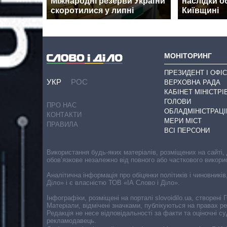
Міжнародні резерви України
наслідки о
скоротилися у липні
Київщині
МОНІТОРИНГ
ПРЕЗИДЕНТ І ОФІС
УКР
РОС
ВЕРХОВНА РАДА
КАБІНЕТ МІНІСТРІ
ГОЛОВИ
ПРО НАС
ОБЛАДМІНІСТРАЦІ
КОНТАКТИ
МЕРИ МІСТ
ПРАВИЛА
ВСІ ПЕРСОНИ
Використання будь-яких матеріалів, розміщених на сайті,
обов’язкове незалежно від повного або часткового викори
Аналітична інформація про обіцянки політиків і чиновників
Діло» і є власністю ТОВ «ІА Слово і Діло».
Інфографіки, розміщені на порталі slovoidilo.ua, створен
Матеріали, відмічені значками, публікуються на правах р
Редакція не несе відповідальності за факти та оціночні 
рекламодавець.