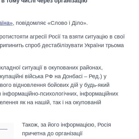
 в тому числі через організацію
аїна»
, повідомляє «Слово і Діло».
отистояти агресії Росії та взяти ситуацію в свої
рипинить спроб дестабілізувати України трьома
кладної ситуації в окупованих районах,
окупаційні війська РФ на Донбасі – Ред.) у
ивого відновлення бойових дій у будь-який
я інформаційно-психологічних, інформаційних
елення як на нашій, так і на окупованій
Від 1 місяця – до 5
років: хто і як
довго обіймав
посаду керівника
Також, за його інформацією, Росія
СЗР
причетна до організації