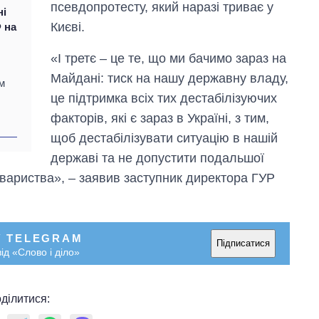
псевдопротесту, який наразі триває у
ні
Києві.
 на
«І третє – це те, що ми бачимо зараз на
Майдані: тиск на нашу державну владу,
м
це підтримка всіх тих дестабілізуючих
факторів, які є зараз в Україні, з тим,
щоб дестабілізувати ситуацію в нашій
державі та не допустити подальшої
товариства», – заявив заступник директора ГУР
У TELEGRAM
Підписатися
ід «Слово і діло»
ділитися: