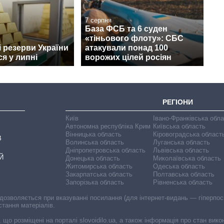
7 серпня
База ФСБ та 6 суден
«тіньового флоту»: СБС
 резерви України
атакували понад 100
я у липні
ворожих цілей росіян
РЕГІОНИ
Київ
Івано-Франківська обл
Автономна республіка Крим
Київська область
Вінницька область
Кіровоградська област
В
Волинська область
Луганська область
Дніпропетровська область
Львівська область
Й
Донецька область
Миколаївська область
Житомирська область
Одеська область
Закарпатська область
Полтавська область
Запорізька область
Рівненська область
 дозволяється при вказуванні посилання (для інтернет-видань — гіперпоси
стання матеріалів.
, що розміщені на порталі slovoidilo.ua, а також інформація про стан вик