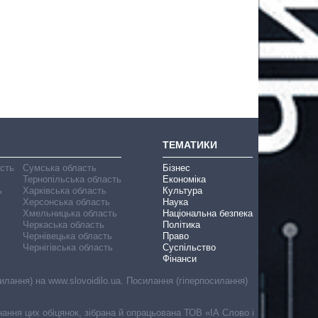
ТЕМАТИКИ
асть
Сумська область
Бізнес
Тернопільська область
Економіка
ь
Харківська область
Культура
Херсонська область
Наука
Хмельницька область
Національна безпека
Черкаська область
Політика
Чернівецька область
Право
Чернігівська область
Суспільство
Фінанси
лання) на www.slovoidilo.ua. Посилання (гіперпосилання)
онання цих обіцянок, зібрана й опрацьована ТОВ «ІА Слово і