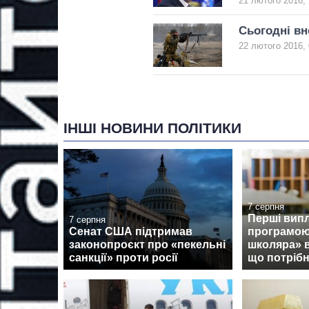
21 лютого 2016, 
Сьогодні вн
22 лютого 2016, 
ІНШІ НОВИНИ ПОЛІТИКИ
7 серпня
Перші випл
7 серпня
Сенат США підтримав
програмою
законопроєкт про «пекельні
школяра» 
санкції» проти росії
що потрібн