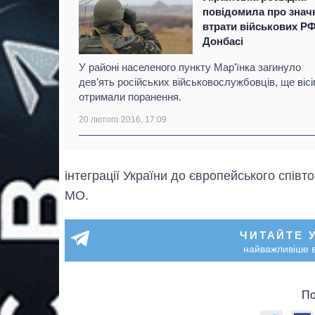
повідомила про знач
втрати військових РФ
Донбасі
У районі населеного пункту Мар’їнка загинуло
дев’ять російських військовослужбовців, ще вісі
отримали поранення.
20 лютого 2016, 17:09
інтеграції України до європейського спів
МО.
ЧИТАЙТЕ 
найважливіше в
По