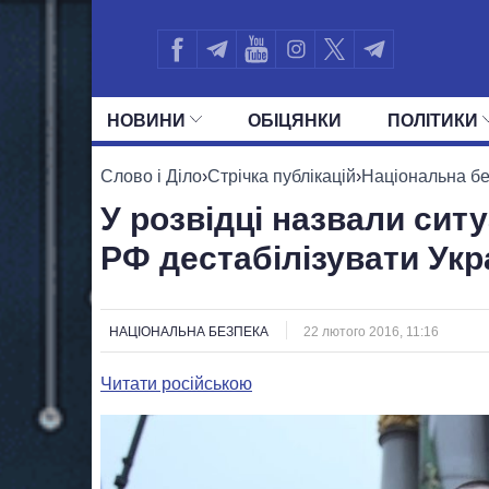
НОВИНИ
ОБIЦЯНКИ
ПОЛIТИКИ
УСІ ПОЛІТИКИ
ПРЕЗИДЕНТ І ОФ
Слово і Діло
›
Стрічка публікацій
›
Національна б
У розвідці назвали сит
РФ дестабілізувати Укр
НАЦІОНАЛЬНА БЕЗПЕКА
22 лютого 2016, 11:16
Читати російською