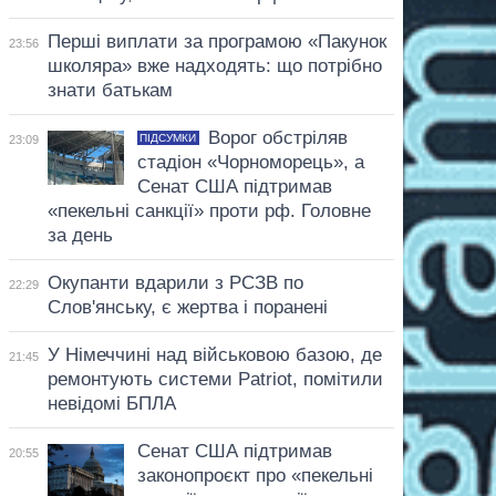
Перші виплати за програмою «Пакунок
23:56
школяра» вже надходять: що потрібно
знати батькам
Ворог обстріляв
ПІДСУМКИ
23:09
стадіон «Чорноморець», а
Сенат США підтримав
«пекельні санкції» проти рф. Головне
за день
Окупанти вдарили з РСЗВ по
22:29
Слов'янську, є жертва і поранені
У Німеччині над військовою базою, де
21:45
ремонтують системи Patriot, помітили
невідомі БПЛА
Сенат США підтримав
20:55
законопроєкт про «пекельні