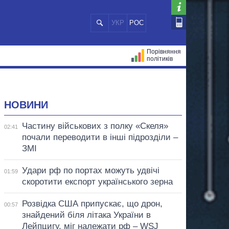
УКР
РОС
Порівняння
політиків
ЦІЙ
МЕРИ МІСТ
ВСІ ПЕРСОНИ
НОВИНИ
Частину військових з полку «Скеля»
02:41
почали переводити в інші підрозділи –
ЗМІ
Удари рф по портах можуть удвічі
01:59
скоротити експорт українського зерна
Розвідка США припускає, що дрон,
00:57
знайдений біля літака України в
Лейпцигу, міг належати рф – WSJ