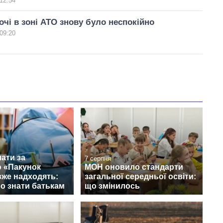
12:54
очі в зоні АТО знову було неспокійно
09:20
ати за
7 серпня
 «Пакунок
МОН оновило стандарти
вже надходять:
загальної середньої освіти:
о знати батькам
що змінилось