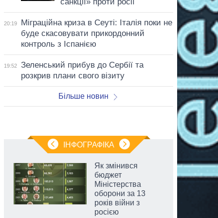
санкції» проти росії
Міграційна криза в Сеуті: Італія поки не
20:19
буде скасовувати прикордонний
контроль з Іспанією
Зеленський прибув до Сербії та
19:52
розкрив плани свого візиту
Більше новин
ІНФОГРАФІКА
Як змінився
бюджет
Міністерства
оборони за 13
років війни з
росією