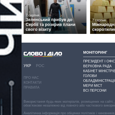
7 серпня
Зеленський прибув до
7 серпня
Сербії та розкрив плани
Міжнародні
свого візиту
скоротилис
МОНІТОРИНГ
ПРЕЗИДЕНТ І ОФІС
УКР
РОС
ВЕРХОВНА РАДА
КАБІНЕТ МІНІСТРІ
ГОЛОВИ
ПРО НАС
ОБЛАДМІНІСТРАЦІ
КОНТАКТИ
МЕРИ МІСТ
ПРАВИЛА
ВСІ ПЕРСОНИ
Використання будь-яких матеріалів, розміщених на сайті,
обов’язкове незалежно від повного або часткового викори
Аналітична інформація про обіцянки політиків і чиновників