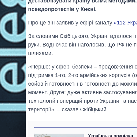
дестабілізувати країну всіма методами,
псевдопротестів у Києві.
Про це він заявив у ефірі каналу
«112 Укр
За словами Скібіцького, Україні вдалося пр
руки. Водночас він наголосив, що РФ не п
шляхами.
«Перше: у сфері безпеки – продовження с
підтримка 1-го, 2-го армійських корпусів (
бойовій готовності і в готовності до можл
момент. Друге: дуже активне застосуванн
технологій і операцій проти України та нас
території», – сказав Скібіцький.
Українська розвідка