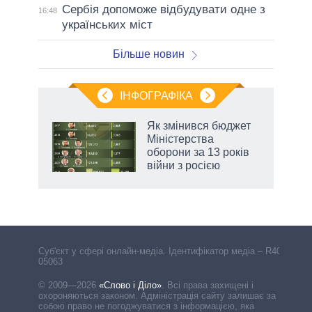
Сербія допоможе відбудувати одне з
16:48
українських міст
Більше новин
ІНФОГРАФІКА
 як
Як змінився бюджет
и за
Міністерства
оборони за 13 років
2027-
війни з росією
Cуб'єкт у сфері онлайн-медіа. Ідентифікатор медіа – R40-
05063
© 2009—2026
«Слово і Діло»
.
Всі права захищені і
охороняються законом. Адміністрація сайту залишає за
собою право не погоджуватися з інформацією, яка