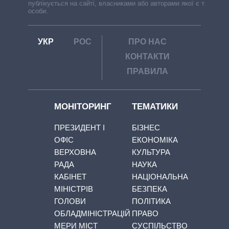
публікується на сайті, власниками або авторами якої є треті
особи.
УКР
РОС
ПРО НАС
КОНТАКТИ
ПРАВИЛА
МОНІТОРИНГ
ТЕМАТИКИ
ПРЕЗИДЕНТ І
БІЗНЕС
ОФІС
ЕКОНОМІКА
ВЕРХОВНА
КУЛЬТУРА
РАДА
НАУКА
КАБІНЕТ
НАЦІОНАЛЬНА
МІНІСТРІВ
БЕЗПЕКА
ГОЛОВИ
ПОЛІТИКА
ОБЛАДМІНІСТРАЦІЙ
ПРАВО
МЕРИ МІСТ
СУСПІЛЬСТВО