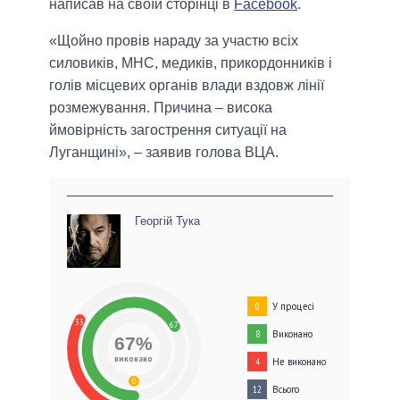
написав на своїй сторінці в
Facebook
.
«Щойно провів нараду за участю всіх
силовиків, МНС, медиків, прикордонників і
голів місцевих органів влади вздовж лінії
розмежування. Причина – висока
ймовірність загострення ситуації на
Луганщині», – заявив голова ВЦА.
Георгій Тука
У процесі
0
33
67
Виконано
8
67%
виконано
Не виконано
4
0
Всього
12