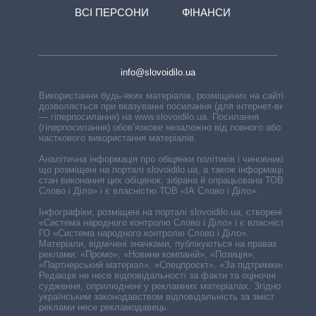
ВСІ ПЕРСОНИ
ФІНАНСИ
info@slovoidilo.ua
Використання будь-яких матеріалів, розміщених на сайті,
дозволяється при вказуванні посилання (для інтернет-видань
— гіперпосилання) на www.slovoidilo.ua. Посилання
(гіперпосилання) обов’язкове незалежно від повного або
часткового використання матеріалів.
Аналітична інформація про обіцянки політиків і чиновників,
що розміщені на порталі slovoidilo.ua, а також інформація про
стан виконання цих обіцянок, зібрана й опрацьована ТОВ «ІА
Слово і Діло» і є власністю ТОВ «ІА Слово і Діло».
Інфографіки, розміщені на порталі slovoidilo.ua, створені ГО
«Система народного контролю Слово і Діло» і є власністю
ГО «Система народного контролю Слово і Діло».
Матеріали, відмічені значками, публікуються на правах
реклами: «Промо», «Новини компаній», «Позиція»,
«Партнерський матеріал», «Спецпроєкт», «За підтримки».
Редакція не несе відповідальності за факти та оціночні
судження, оприлюднені у рекламних матеріалах. Згідно з
українським законодавством відповідальність за зміст
реклами несе рекламодавець.