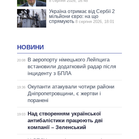
8 серпня 2026, 16:48
Україна отримає від Сербії 2
мільйони євро: на що
спрямують
8 серпня 2026, 18:01
НОВИНИ
В аеропорту німецького Лейпцига
20:08
встановили додатковий радар після
інциденту з БПЛА
Окупанти атакували чотири райони
19:36
Дніпропетровщини, є жертви і
поранені
Над створенням української
19:03
антибалістики працюють дві
компанії – Зеленський