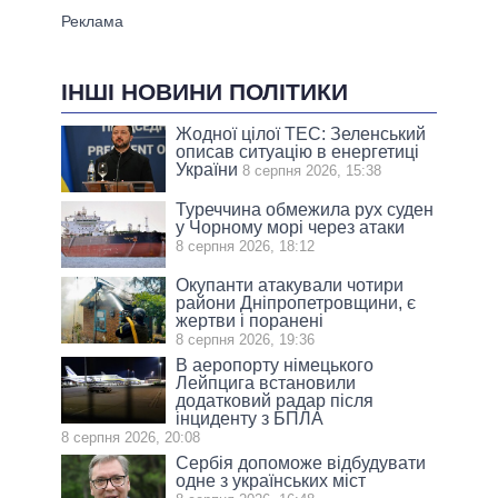
ІНШІ НОВИНИ ПОЛІТИКИ
Жодної цілої ТЕС: Зеленський
описав ситуацію в енергетиці
України
8 серпня 2026, 15:38
Туреччина обмежила рух суден
у Чорному морі через атаки
8 серпня 2026, 18:12
Окупанти атакували чотири
райони Дніпропетровщини, є
жертви і поранені
8 серпня 2026, 19:36
В аеропорту німецького
Лейпцига встановили
додатковий радар після
інциденту з БПЛА
8 серпня 2026, 20:08
Сербія допоможе відбудувати
одне з українських міст