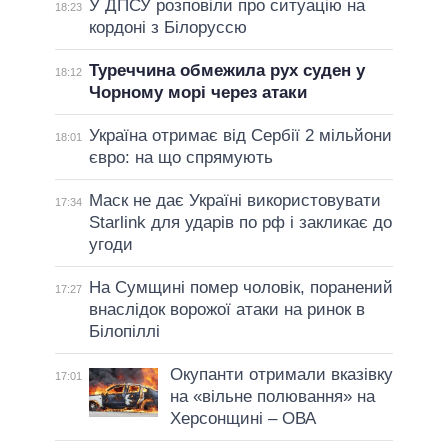
У ДПСУ розповіли про ситуацію на
18:23
кордоні з Білоруссю
Туреччина обмежила рух суден у
18:12
Чорному морі через атаки
Україна отримає від Сербії 2 мільйони
18:01
євро: на що спрямують
Маск не дає Україні використовувати
17:34
Starlink для ударів по рф і закликає до
угоди
На Сумщині помер чоловік, поранений
17:27
внаслідок ворожої атаки на ринок в
Білопіллі
Окупанти отримали вказівку
17:01
на «вільне полювання» на
Херсонщині – ОВА