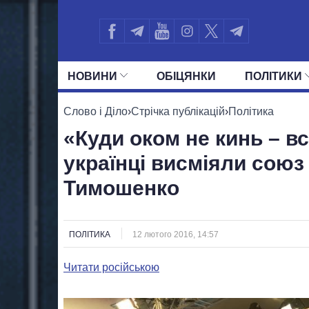
НОВИНИ
ОБIЦЯНКИ
ПОЛIТИКИ
УСІ ПОЛІТИКИ
ПРЕЗИДЕНТ І ОФ
Слово і Діло
›
Стрічка публікацій
›
Політика
«Куди оком не кинь – в
українці висміяли союз
Тимошенко
ПОЛІТИКА
12 лютого 2016, 14:57
Читати російською