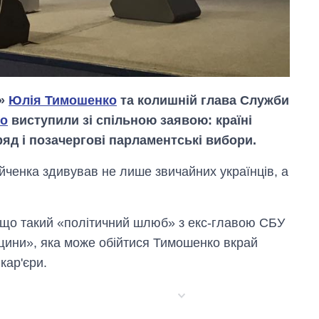
и»
Юлія Тимошенко
та колишній глава Служби
ко
виступили зі спільною заявою: країні
яд і позачергові парламентські вибори.
ченка здивував не лише звичайних українців, а
Як змінився
 що такий «політичний шлюб» з екс-главою СБУ
бюджет
Міністерства
щини», яка може обійтися Тимошенко вкрай
оборони за 13
кар'єри.
років війни з
росією