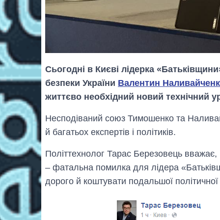
Сьогодні в Києві лідерка «Батьківщин
безпеки України
Валентин Наливайчен
життєво необхідний новий технічний ур
Несподіваний союз Тимошенко та Наливай
й багатьох експертів і політиків.
Політтехнолог Тарас Березовець вважає,
– фатальна помилка для лідера «Батьків
дорого й коштувати подальшої політичної 