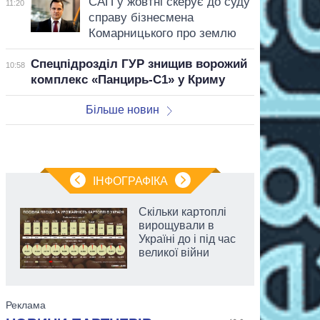
САП у жовтні скерує до суду
11:20
справу бізнесмена
Комарницького про землю
Спецпідрозділ ГУР знищив ворожий
10:58
комплекс «Панцирь-С1» у Криму
Більше новин
ІНФОГРАФІКА
Скільки картоплі
вирощували в
Україні до і під час
великої війни