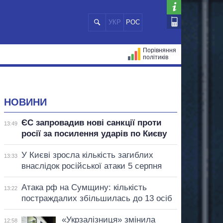
УКР
РОС
Порівняння
політиків
ЦІЙ
МЕРИ МІСТ
ВСІ ПЕРСОНИ
НОВИНИ
ЄС запровадив нові санкції проти
13:49
росії за посилення ударів по Києву
У Києві зросла кількість загиблих
13:33
внаслідок російської атаки 5 серпня
Атака рф на Сумщину: кількість
13:22
постраждалих збільшилась до 13 осіб
«Укрзалізниця» змінила
12:58