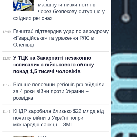
маршрути низки потягів
через безпекову ситуацію у
східних регіонах
Генштаб підтвердив удар по аеродрому
12:49
«Гвардійське» та ураження РЛС в
Оленівці
У ТЦК на Закарпатті незаконно
12:07
«списали» з військового обліку
понад 1,5 тисячі чоловіків
Більше половини регіонів рф збідніли
11:58
за 4 роки війни проти України –
розвідка
КНДР заробила близько $22 млрд від
11:41
початку війни в Україні попри
міжнародні санкції – ЗМІ