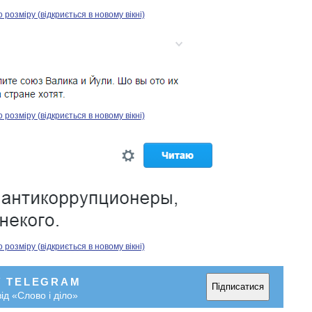
озміру (відкриється в новому вікні)
озміру (відкриється в новому вікні)
озміру (відкриється в новому вікні)
У TELEGRAM
Підписатися
ід «Слово і діло»