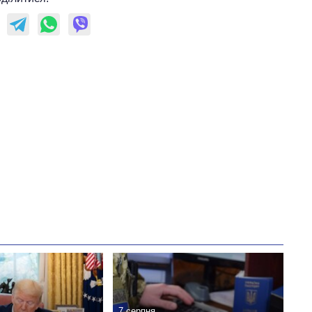
росією
7 серпня