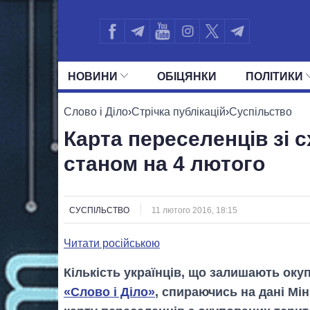
НОВИНИ
ОБIЦЯНКИ
ПОЛIТИКИ
УСІ ПОЛІТИКИ
ПРЕЗИДЕНТ І ОФ
Слово і Діло
›
Стрічка публікацій
›
Суспільство
Карта переселенців зі с
станом на 4 лютого
СУСПІЛЬСТВО
11 лютого 2016, 18:15
Читати російською
Кількість українців, що залишають окуп
«Слово і Діло»
, спираючись на дані Мін