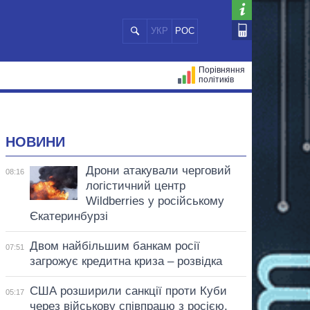
УКР
РОС
Порівняння
політиків
ЦІЙ
МЕРИ МІСТ
ВСІ ПЕРСОНИ
НОВИНИ
Дрони атакували черговий
08:16
логістичний центр
Wildberries у російському
Єкатеринбурзі
Двом найбільшим банкам росії
07:51
загрожує кредитна криза – розвідка
США розширили санкції проти Куби
05:17
через військову співпрацю з росією,