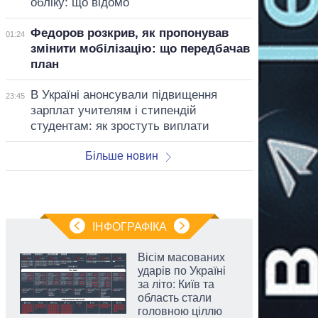
обліку: що відомо
Федоров розкрив, як пропонував
01:24
змінити мобілізацію: що передбачав
план
В Україні анонсували підвищення
23:45
зарплат учителям і стипендій
студентам: як зростуть виплати
Більше новин
ІНФОГРАФІКА
Вісім масованих
ударів по Україні
за літо: Київ та
область стали
головною ціллю