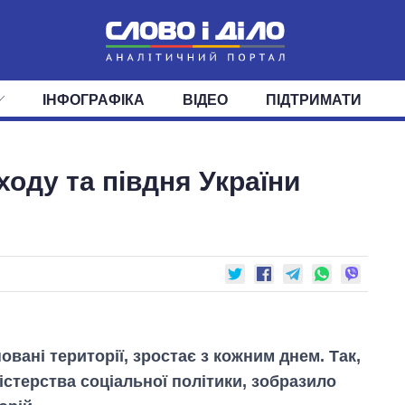
ІНФОГРАФІКА
ВІДЕО
ПІДТРИМАТИ
ІС
СТРІЧКА
ВЕРХОВНА РАДА
ПОДІЇ
СТАТТІ
КАБІНЕТ МІНІСТРІВ
ДУМКИ
ОГЛЯДИ
ГОЛОВИ ОБЛАДМІНІСТРА
ДАЙДЖЕСТИ
ходу та півдня України
ПОЛІТИКА
ДЕПУТАТИ
ЕКОНОМІКА
КОМІТЕТИ
СУСПІЛЬСТВО
ФРАКЦІЇ
ОКРУГИ
СВІТ
овані території, зростає з кожним днем. Так,
істерства соціальної політики, зобразило