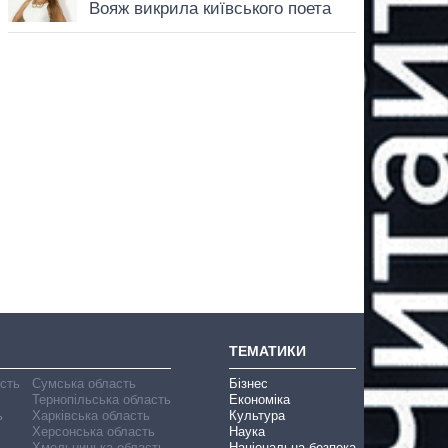
ТЕМАТИКИ
асть
Сумська область
Бізнес
Тернопільська область
Економіка
ь
Харківська область
Культура
Херсонська область
Наука
Хмельницька область
Національна безпека