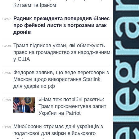
Китаєм та Іраном
Радник президента попередив бізнес
04:57
про фейкові листи з погрозами атак
дронів
Трамп підписав укази, які обмежують
04:39
право на громадянство за народженням
у США
Федоров заявив, що веде переговори з
03:56
Маском щодо використання Starlink
для ударів по рф
«Нам теж потрібні ракети»:
02:59
Трамп прокоментував запит
України на Patriot
Міноборони отримає дані українців з
01:59
податкової для звірки військового