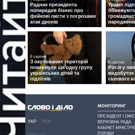
Радник президента
Трамп підп
попередив бізнес про
обмежують
фейкові листи з погрозами
громадянс
атак дронів
народженн
6 серпня
З окупованих територій
6 серпня
повернули ще одну групу
Росія у ли
українських дітей та
видобуток
підлітків
газового к
МОНІТОРИНГ
ПРЕЗИДЕНТ І ОФІС
УКР
РОС
ВЕРХОВНА РАДА
КАБІНЕТ МІНІСТРІ
ГОЛОВИ