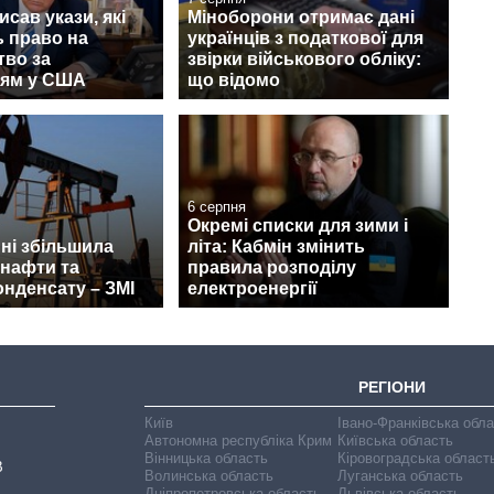
исав укази, які
Міноборони отримає дані
 право на
українців з податкової для
тво за
звірки військового обліку:
ям у США
що відомо
6 серпня
Окремі списки для зими і
пні збільшила
літа: Кабмін змінить
 нафти та
правила розподілу
онденсату – ЗМІ
електроенергії
РЕГІОНИ
Київ
Івано-Франківська обл
Автономна республіка Крим
Київська область
Вінницька область
Кіровоградська област
В
Волинська область
Луганська область
Дніпропетровська область
Львівська область