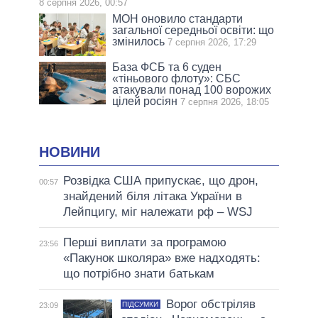
8 серпня 2026, 00:57
МОН оновило стандарти
загальної середньої освіти: що
змінилось
7 серпня 2026, 17:29
База ФСБ та 6 суден
«тіньового флоту»: СБС
атакували понад 100 ворожих
цілей росіян
7 серпня 2026, 18:05
НОВИНИ
Розвідка США припускає, що дрон,
00:57
знайдений біля літака України в
Лейпцигу, міг належати рф – WSJ
Перші виплати за програмою
23:56
«Пакунок школяра» вже надходять:
що потрібно знати батькам
Ворог обстріляв
ПІДСУМКИ
23:09