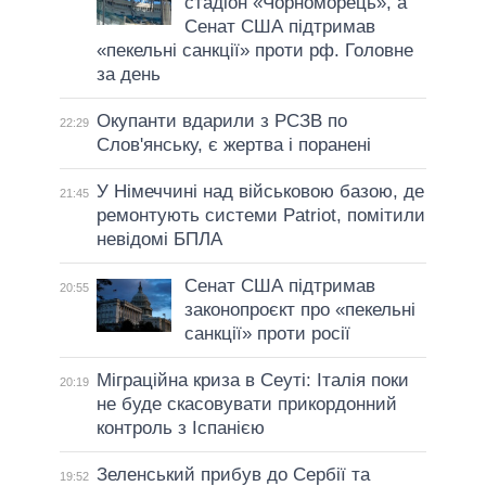
стадіон «Чорноморець», а
Сенат США підтримав
«пекельні санкції» проти рф. Головне
за день
Окупанти вдарили з РСЗВ по
22:29
Слов'янську, є жертва і поранені
У Німеччині над військовою базою, де
21:45
ремонтують системи Patriot, помітили
невідомі БПЛА
Сенат США підтримав
20:55
законопроєкт про «пекельні
санкції» проти росії
Міграційна криза в Сеуті: Італія поки
20:19
не буде скасовувати прикордонний
контроль з Іспанією
Зеленський прибув до Сербії та
19:52