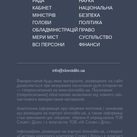
РАДА
НАУКА
КАБІНЕТ
НАЦІОНАЛЬНА
МІНІСТРІВ
БЕЗПЕКА
ГОЛОВИ
ПОЛІТИКА
ОБЛАДМІНІСТРАЦІЙ
ПРАВО
МЕРИ МІСТ
СУСПІЛЬСТВО
ВСІ ПЕРСОНИ
ФІНАНСИ
info@slovoidilo.ua
Використання будь-яких матеріалів, розміщених на сайті,
дозволяється при вказуванні посилання (для інтернет-видань
— гіперпосилання) на www.slovoidilo.ua. Посилання
(гіперпосилання) обов’язкове незалежно від повного або
часткового використання матеріалів.
Аналітична інформація про обіцянки політиків і чиновників,
що розміщені на порталі slovoidilo.ua, а також інформація про
стан виконання цих обіцянок, зібрана й опрацьована ТОВ «ІА
Слово і Діло» і є власністю ТОВ «ІА Слово і Діло».
Інфографіки, розміщені на порталі slovoidilo.ua, створені ГО
«Система народного контролю Слово і Діло» і є власністю