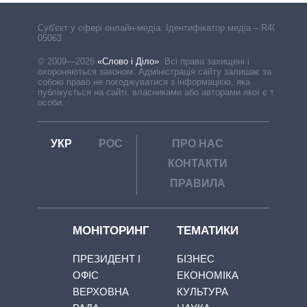
Cуб'єкт у сфері онлайн-медіа. Ідентифікатор медіа – R40-
05063
© 2009—2026
«Слово і Діло»
.
Всі права захищені і
охороняються законом. Адміністрація сайту залишає за
собою право не погоджуватися з інформацією, яка
публікується на сайті, власниками або авторами якої є треті
особи.
УКР
РОС
ПРО НАС
КОНТАКТИ
ПРАВИЛА
МОНІТОРИНГ
ТЕМАТИКИ
ПРЕЗИДЕНТ І
БІЗНЕС
ОФІС
ЕКОНОМІКА
ВЕРХОВНА
КУЛЬТУРА