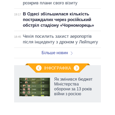
розкрив плани свого візиту
В Одесі збільшилася кількість
19:17
постраждалих через російський
обстріл стадіону «Чорноморець»
Чехія посилить захист аеропортів
18:45
після інциденту з дроном у Лейпцигу
Більше новин
ІНФОГРАФІКА
 5
Як змінився бюджет
вго
Міністерства
оборони за 13 років
війни з росією