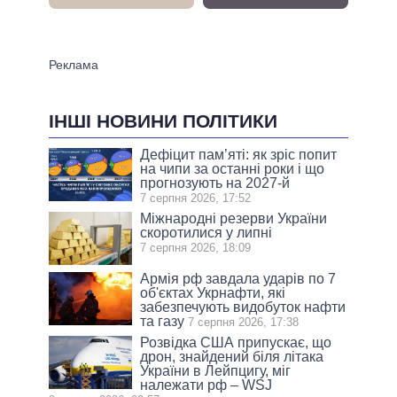
ІНШІ НОВИНИ ПОЛІТИКИ
Дефіцит пам’яті: як зріс попит
на чипи за останні роки і що
прогнозують на 2027-й
7 серпня 2026, 17:52
Міжнародні резерви України
скоротилися у липні
7 серпня 2026, 18:09
Армія рф завдала ударів по 7
об'єктах Укрнафти, які
забезпечують видобуток нафти
та газу
7 серпня 2026, 17:38
Розвідка США припускає, що
дрон, знайдений біля літака
України в Лейпцигу, міг
належати рф – WSJ