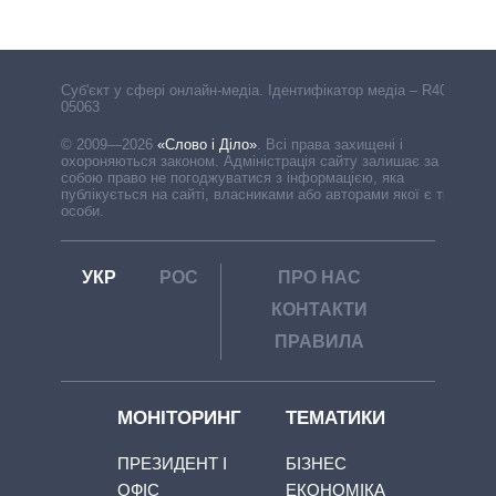
Cуб'єкт у сфері онлайн-медіа. Ідентифікатор медіа – R40-
05063
© 2009—2026
«Слово і Діло»
.
Всі права захищені і
охороняються законом. Адміністрація сайту залишає за
собою право не погоджуватися з інформацією, яка
публікується на сайті, власниками або авторами якої є треті
особи.
УКР
РОС
ПРО НАС
КОНТАКТИ
ПРАВИЛА
МОНІТОРИНГ
ТЕМАТИКИ
ПРЕЗИДЕНТ І
БІЗНЕС
ОФІС
ЕКОНОМІКА