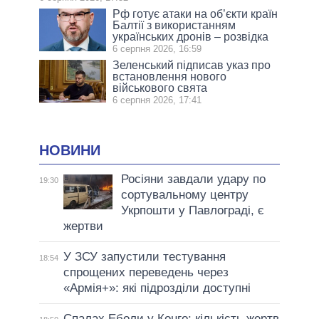
Рф готує атаки на об’єкти країн
Балтії з використанням
українських дронів – розвідка
6 серпня 2026, 16:59
Зеленський підписав указ про
встановлення нового
військового свята
6 серпня 2026, 17:41
НОВИНИ
Росіяни завдали удару по
19:30
сортувальному центру
Укрпошти у Павлограді, є
жертви
У ЗСУ запустили тестування
18:54
спрощених переведень через
«Армія+»: які підрозділи доступні
Спалах Еболи у Конго: кількість жертв