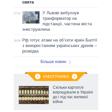
свята
У Львові вибухнув
17:12
транформатор на
підстанції, частина міста
знеструмлена
Рф готує атаки на об’єкти країн Балтії
16:59
з використанням українських дронів –
розвідка
Більше новин
ІНФОГРАФІКА
жет
Скільки картоплі
вирощували в Україні
ків
до і під час великої
війни