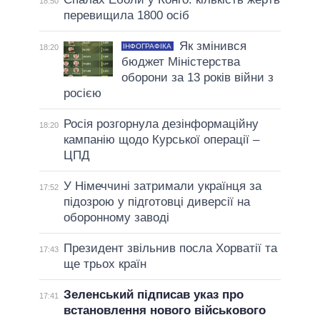
18:50
перевищила 1800 осіб
Як змінився
ІНФОГРАФІКА
18:20
бюджет Міністерства
оборони за 13 років війни з
росією
Росія розгорнула дезінформаційну
18:20
кампанію щодо Курської операції –
ЦПД
У Німеччині затримали українця за
17:52
підозрою у підготовці диверсії на
оборонному заводі
Президент звільнив посла Хорватії та
17:43
ще трьох країн
Зеленський підписав указ про
17:41
встановлення нового військового