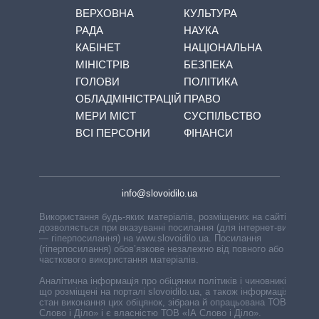
ВЕРХОВНА
КУЛЬТУРА
РАДА
НАУКА
КАБІНЕТ
НАЦІОНАЛЬНА
МІНІСТРІВ
БЕЗПЕКА
ГОЛОВИ
ПОЛІТИКА
ОБЛАДМІНІСТРАЦІЙ
ПРАВО
МЕРИ МІСТ
СУСПІЛЬСТВО
ВСІ ПЕРСОНИ
ФІНАНСИ
info@slovoidilo.ua
Використання будь-яких матеріалів, розміщених на сайті,
дозволяється при вказуванні посилання (для інтернет-видань
— гіперпосилання) на www.slovoidilo.ua. Посилання
(гіперпосилання) обов’язкове незалежно від повного або
часткового використання матеріалів.
Аналітична інформація про обіцянки політиків і чиновників,
що розміщені на порталі slovoidilo.ua, а також інформація про
стан виконання цих обіцянок, зібрана й опрацьована ТОВ «ІА
Слово і Діло» і є власністю ТОВ «ІА Слово і Діло».