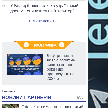
У Болгарії пояснили, як український
13:03
дрон міг опинитися на її території
Більше новин
ІНФОГРАФІКА
Дефіцит пам’яті:
як зріс попит на
чипи за останні
роки і що
прогнозують на
2027-й