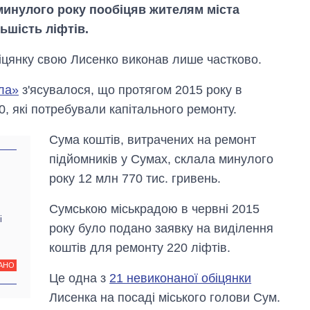
минулого року пообіцяв жителям міста
ьшість ліфтів.
біцянку свою Лисенко виконав лише частково.
іла»
з'ясувалося, що протягом 2015 року в
, які потребували капітального ремонту.
Сума коштів, витрачених на ремонт
підйомників у Сумах, склала минулого
Як змінився
бюджет
року 12 млн 770 тис. гривень.
Міністерства
оборони за 13
Сумською міськрадою в червні 2015
років війни з
і
росією
року було подано заявку на виділення
коштів для ремонту 220 ліфтів.
АНО
Це одна з
21 невиконаної обіцянки
Лисенка на посаді міського голови Сум.