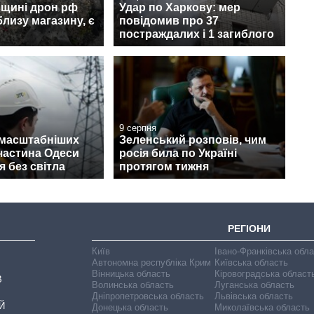
вщині дрон рф
Удар по Харкову: мер
лизу магазину, є
повідомив про 37
постраждалих і 1 загиблого
9 серпня
ймасштабніших
Зеленський розповів, чим
 частина Одеси
росія била по Україні
 без світла
протягом тижня
РЕГІОНИ
Київ
Івано-Франківська обл
Автономна республіка Крим
Київська область
Вінницька область
Кіровоградська област
В
Волинська область
Луганська область
Дніпропетровська область
Львівська область
Й
Донецька область
Миколаївська область