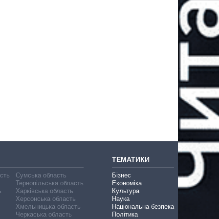
ТЕМАТИКИ
асть
Сумська область
Бізнес
Тернопільська область
Економіка
ь
Харківська область
Культура
Херсонська область
Наука
Хмельницька область
Національна безпека
Черкаська область
Політика