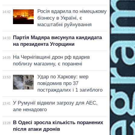
Росія вдарила по німецькому
14:42
бізнесу в Україні, є
масштабні руйнування
Партія Мадяра висунула кандидата
14:33
на президента Угорщини
На Чернігівщині дрон рф вдарив
14:09
поблизу магазину, є поранені
Удар по Харкову: мер
13:53
повідомив про 37
постраждалих і 1 загиблого
У Румунії відвели загрозу для АЕС,
13:41
але ненадовго
В Одесі зросла кількість поранених
13:28
після атаки дронів