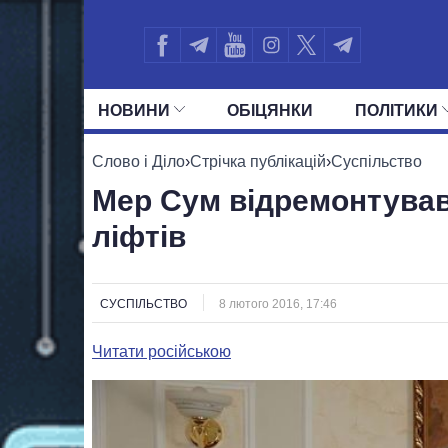
НОВИНИ
ОБIЦЯНКИ
ПОЛIТИКИ
УСІ ПОЛІТИКИ
ПРЕЗИДЕНТ І ОФ
Слово і Діло
›
Стрічка публікацій
›
Суспільство
Мер Сум відремонтував
ліфтів
СУСПІЛЬСТВО
8 лютого 2016, 17:46
Читати російською