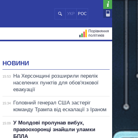
УКР
РОС
Порівняння
політиків
ЦІЙ
МЕРИ МІСТ
ВСІ ПЕРСОНИ
НОВИНИ
На Херсонщині розширили перелік
15:53
населених пунктів для обов'язкової
евакуації
Головний генерал США застеріг
15:34
команду Трампа від ескалації з Іраном
У Молдові пролунав вибух,
15:09
правоохоронці знайшли уламки
БПЛА