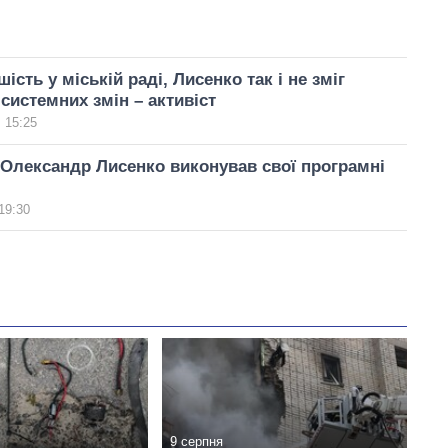
сть у міській раді, Лисенко так і не зміг
 системних змін – активіст
 15:25
Олександр Лисенко виконував свої програмні
19:30
9 серпня