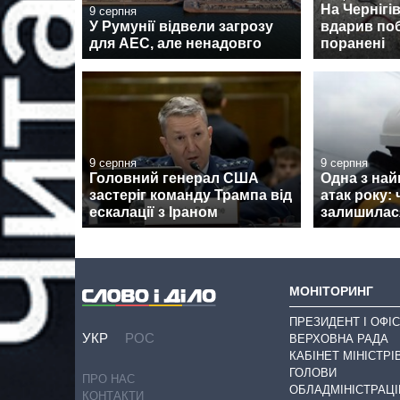
На Чернігі
9 серпня
У Румунії відвели загрозу
вдарив поб
для АЕС, але ненадовго
поранені
9 серпня
9 серпня
Головний генерал США
Одна з на
застеріг команду Трампа від
атак року:
ескалації з Іраном
залишилася
МОНІТОРИНГ
ПРЕЗИДЕНТ І ОФІС
УКР
РОС
ВЕРХОВНА РАДА
КАБІНЕТ МІНІСТРІ
ГОЛОВИ
ПРО НАС
ОБЛАДМІНІСТРАЦІ
КОНТАКТИ