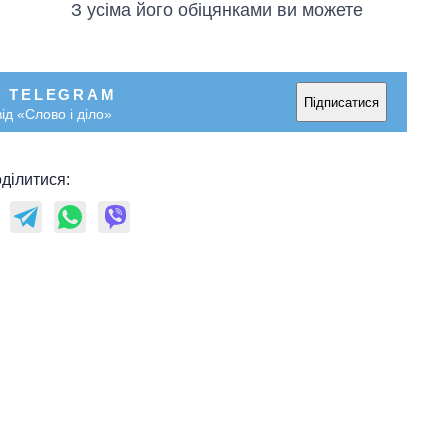
З усіма його обіцянками ви можете
У TELEGRAM
Підписатися
ід «Слово і діло»
ділитися: