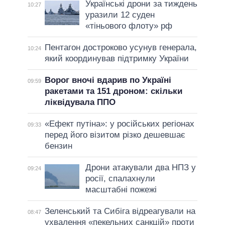
Українські дрони за тиждень
10:27
уразили 12 суден
«тіньового флоту» рф
Пентагон достроково усунув генерала,
10:24
який координував підтримку України
Ворог вночі вдарив по Україні
09:59
ракетами та 151 дроном: скільки
ліквідувала ППО
«Ефект путіна»: у російських регіонах
09:33
перед його візитом різко дешевшає
бензин
Дрони атакували два НПЗ у
09:24
росії, спалахнули
масштабні пожежі
Зеленський та Сибіга відреагували на
08:47
ухвалення «пекельних санкцій» проти