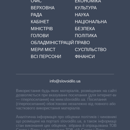
ОФІС
ЕКОНОМІКА
ВЕРХОВНА
КУЛЬТУРА
РАДА
НАУКА
КАБІНЕТ
НАЦІОНАЛЬНА
МІНІСТРІВ
БЕЗПЕКА
ГОЛОВИ
ПОЛІТИКА
ОБЛАДМІНІСТРАЦІЙ
ПРАВО
МЕРИ МІСТ
СУСПІЛЬСТВО
ВСІ ПЕРСОНИ
ФІНАНСИ
info@slovoidilo.ua
Використання будь-яких матеріалів, розміщених на сайті,
дозволяється при вказуванні посилання (для інтернет-видань
— гіперпосилання) на www.slovoidilo.ua. Посилання
(гіперпосилання) обов’язкове незалежно від повного або
часткового використання матеріалів.
Аналітична інформація про обіцянки політиків і чиновників,
що розміщені на порталі slovoidilo.ua, а також інформація про
стан виконання цих обіцянок, зібрана й опрацьована ТОВ «ІА
Слово і Діло» і є власністю ТОВ «ІА Слово і Діло».