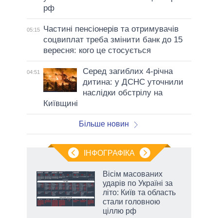
рф
Частині пенсіонерів та отримувачів
05:15
соцвиплат треба змінити банк до 15
вересня: кого це стосується
Серед загиблих 4-річна
04:51
дитина: у ДСНС уточнили
наслідки обстрілу на
Київщині
Більше новин
ІНФОГРАФІКА
 як
Вісім масованих
и за
ударів по Україні за
літо: Київ та область
2027-
стали головною
ціллю рф