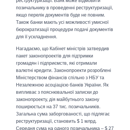
реструктуризації. Банк може відмовити
позичальнику в проведенні реструктуризації,
якщо перелік документів буде не повним.
Також банки мають усі можливості умисної
бюрократизації процедури подачі документів
для її ускладнення.
Нагадаємо, що Кабінет міністрів затвердив
пакет законопроектів для підтримки
громадян і підприємств, які отримали
валютні кредити. Законопроекти розроблені
Міністерством фінансів спільно з НБУ та
Незалежною асоціацією банків України. Як
випливає з пояснювальної записки до
законопроекту, дія майбутнього закону
поширюється на 37 тис. позичальників.
Загальна сума заборгованості, що підлягає
реструктуризації, становить $ 1 млрд.
Середня сума на одного позичальника – $ 27