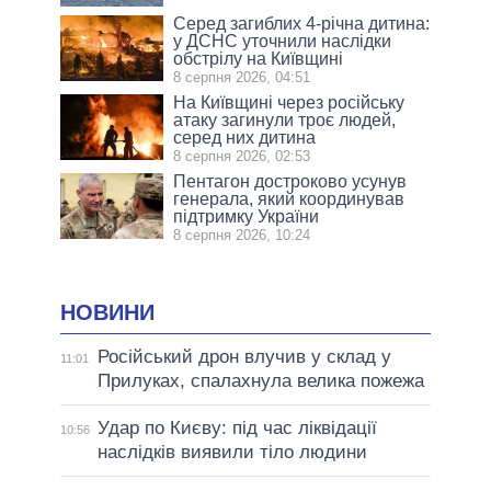
Серед загиблих 4-річна дитина:
у ДСНС уточнили наслідки
обстрілу на Київщині
8 серпня 2026, 04:51
На Київщині через російську
атаку загинули троє людей,
серед них дитина
8 серпня 2026, 02:53
Пентагон достроково усунув
генерала, який координував
підтримку України
8 серпня 2026, 10:24
НОВИНИ
Російський дрон влучив у склад у
11:01
Прилуках, спалахнула велика пожежа
Удар по Києву: під час ліквідації
10:56
наслідків виявили тіло людини