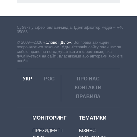
Cуб'єкт у сфері онлайн-медіа. Ідентифікатор медіа – R40-
05063
© 2009—2026
«Слово і Діло»
.
Всі права захищені і
охороняються законом. Адміністрація сайту залишає за
собою право не погоджуватися з інформацією, яка
публікується на сайті, власниками або авторами якої є треті
особи.
УКР
РОС
ПРО НАС
КОНТАКТИ
ПРАВИЛА
МОНІТОРИНГ
ТЕМАТИКИ
ПРЕЗИДЕНТ І
БІЗНЕС