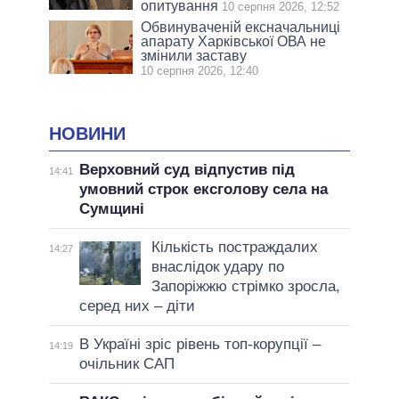
опитування
10 серпня 2026, 12:52
Обвинуваченій ексначальниці
апарату Харківської ОВА не
змінили заставу
10 серпня 2026, 12:40
НОВИНИ
Верховний суд відпустив під
14:41
умовний строк ексголову села на
Сумщині
Кількість постраждалих
14:27
внаслідок удару по
Запоріжжю стрімко зросла,
серед них – діти
В Україні зріс рівень топ-корупції –
14:19
очільник САП