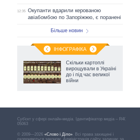
Окупанти вдарили керованою
12:35
авіабомбою по Запоріжжю, є поранені
Більше новин
ІНФОГРАФІКА
Скільки картоплі
ть
вирощували в Україні
до і під час великої
війни
Cуб'єкт у сфері онлайн-медіа. Ідентифікатор медіа – R40-
05063
© 2009—2026
«Слово і Діло»
.
Всі права захищені і
охороняються законом. Адміністрація сайту залишає за