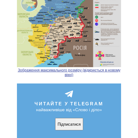
Зображення максимального розміру (відкриється в новому
вікні)
ЧИТАЙТЕ У TELEGRAM
найважливіше від «Слово і діло»
Підписатися