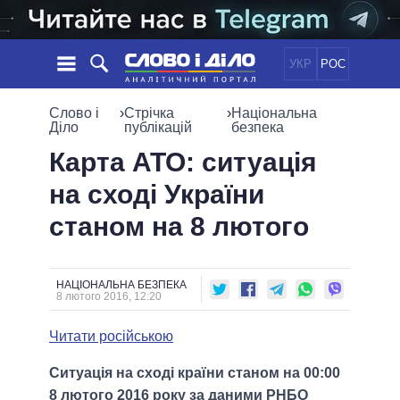
УКР
РОС
НОВИНИ
Слово і
›
Стрічка
›
Національна
Діло
публікацій
безпека
ОБIЦЯНКИ
СТРІЧКА
ПОЛІТИКА
Карта АТО: ситуація
ПОДІЇ
ЕКОНОМІКА
на сході України
ПОЛIТИКИ
СТАТТІ
СУСПІЛЬСТВО
станом на 8 лютого
ІНФОГРАФІКА
ДУМКИ
СВІТ
УСІ ПОЛІТИКИ
ОГЛЯДИ
ПРЕЗИДЕНТ І ОФІС
ВІДЕО
ДАЙДЖЕСТИ
ВЕРХОВНА РАДА
НАЦІОНАЛЬНА БЕЗПЕКА
8 лютого 2016, 12:20
ПІДТРИМАТИ
КАБІНЕТ МІНІСТРІВ
ГОЛОВИ ОБЛАДМІНІСТРАЦІЙ
Читати російською
ПОРІВНЯННЯ ПОЛІТИКІВ
МЕРИ МІСТ
Ситуація на сході країни станом на 00:00
ВСІ ПЕРСОНИ
8 лютого 2016 року за даними РНБО