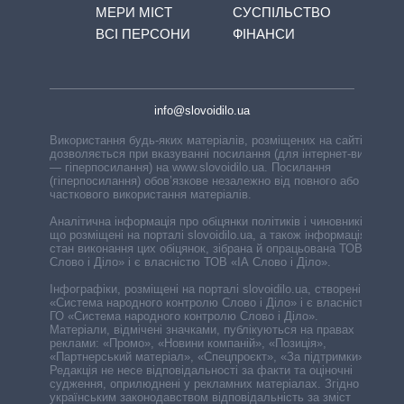
МЕРИ МІСТ
СУСПІЛЬСТВО
ВСІ ПЕРСОНИ
ФІНАНСИ
info@slovoidilo.ua
Використання будь-яких матеріалів, розміщених на сайті,
дозволяється при вказуванні посилання (для інтернет-видань
— гіперпосилання) на www.slovoidilo.ua. Посилання
(гіперпосилання) обов’язкове незалежно від повного або
часткового використання матеріалів.
Аналітична інформація про обіцянки політиків і чиновників,
що розміщені на порталі slovoidilo.ua, а також інформація про
стан виконання цих обіцянок, зібрана й опрацьована ТОВ «ІА
Слово і Діло» і є власністю ТОВ «ІА Слово і Діло».
Інфографіки, розміщені на порталі slovoidilo.ua, створені ГО
«Система народного контролю Слово і Діло» і є власністю
ГО «Система народного контролю Слово і Діло».
Матеріали, відмічені значками, публікуються на правах
реклами: «Промо», «Новини компаній», «Позиція»,
«Партнерський матеріал», «Спецпроєкт», «За підтримки».
Редакція не несе відповідальності за факти та оціночні
судження, оприлюднені у рекламних матеріалах. Згідно з
українським законодавством відповідальність за зміст