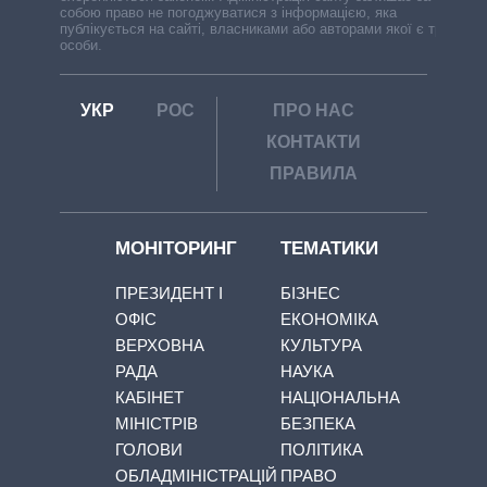
собою право не погоджуватися з інформацією, яка
публікується на сайті, власниками або авторами якої є треті
особи.
УКР
РОС
ПРО НАС
КОНТАКТИ
ПРАВИЛА
МОНІТОРИНГ
ТЕМАТИКИ
ПРЕЗИДЕНТ І
БІЗНЕС
ОФІС
ЕКОНОМІКА
ВЕРХОВНА
КУЛЬТУРА
РАДА
НАУКА
КАБІНЕТ
НАЦІОНАЛЬНА
МІНІСТРІВ
БЕЗПЕКА
ГОЛОВИ
ПОЛІТИКА
ОБЛАДМІНІСТРАЦІЙ
ПРАВО