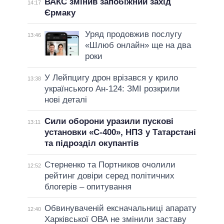
ВАКС змінив запобіжний захід
14:17
Єрмаку
Уряд продовжив послугу
13:46
«Шлюб онлайн» ще на два
роки
У Лейпцигу дрон врізався у крило
13:38
українського Ан-124: ЗМІ розкрили
нові деталі
Сили оборони уразили пускові
13:11
установки «С-400», НПЗ у Татарстані
та підрозділ окупантів
Стерненко та Портников очолили
12:52
рейтинг довіри серед політичних
блогерів – опитування
Обвинуваченій ексначальниці апарату
12:40
Харківської ОВА не змінили заставу