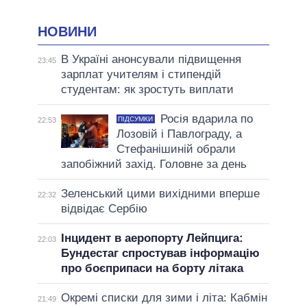
НОВИНИ
В Україні анонсували підвищення
23:45
зарплат учителям і стипендій
студентам: як зростуть виплати
Росія вдарила по
ПІДСУМКИ
22:53
Лозовій і Павлограду, а
Стефанішиній обрали
запобіжний захід. Головне за день
Зеленський цими вихідними вперше
22:32
відвідає Сербію
Інцидент в аеропорту Лейпцига:
22:03
Бундестаг спростував інформацію
про боєприпаси на борту літака
Окремі списки для зими і літа: Кабмін
21:49