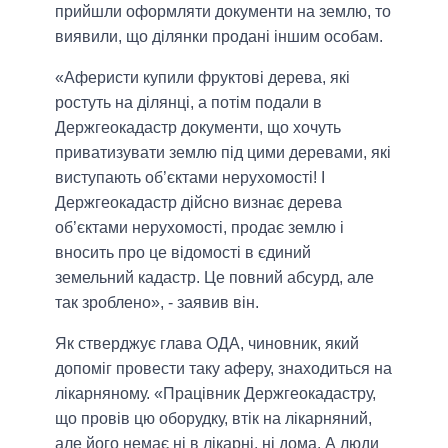
прийшли оформляти документи на землю, то
виявили, що ділянки продані іншим особам.
«Аферисти купили фруктові дерева, які
ростуть на ділянці, а потім подали в
Держгеокадастр документи, що хочуть
приватизувати землю під цими деревами, які
виступають об’єктами нерухомості! І
Держгеокадастр дійсно визнає дерева
об’єктами нерухомості, продає землю і
вносить про це відомості в єдиний
земельний кадастр. Це повний абсурд, але
так зроблено», - заявив він.
Як стверджує глава ОДА, чиновник, який
допоміг провести таку аферу, знаходиться на
лікарняному. «Працівник Держгеокадастру,
що провів цю оборудку, втік на лікарняний,
але його немає ні в лікарні, ні дома. А люди