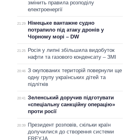
змінить правила розподілу
електроенергії
Німецьке вантажне судно
21:29
потрапило під атаку дронів у
Чорному морі – DW
Росія у липні збільшила видобуток
21:25
нафти та газового конденсату – ЗМІ
З окупованих територій повернули ще
20:46
одну групу українських дітей та
підлітків
Зеленський доручив підготувати
20:41
«спеціальну санкційну операцію»
проти росії
Президент розповів, скільки країн
20:39
долучилися до створення системи
FREYJA