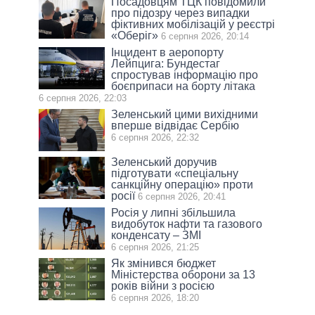
Посадовцям ТЦК повідомили
про підозру через випадки
фіктивних мобілізацій у реєстрі
«Оберіг»
6 серпня 2026, 20:14
Інцидент в аеропорту
Лейпцига: Бундестаг
спростував інформацію про
боєприпаси на борту літака
6 серпня 2026, 22:03
Зеленський цими вихідними
вперше відвідає Сербію
6 серпня 2026, 22:32
Зеленський доручив
підготувати «спеціальну
санкційну операцію» проти
росії
6 серпня 2026, 20:41
Росія у липні збільшила
видобуток нафти та газового
конденсату – ЗМІ
6 серпня 2026, 21:25
Як змінився бюджет
Міністерства оборони за 13
років війни з росією
6 серпня 2026, 18:20