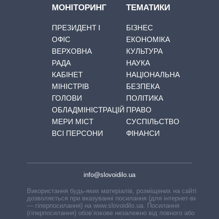
МОНІТОРИНГ
ТЕМАТИКИ
ПРЕЗИДЕНТ І
БІЗНЕС
ОФІС
ЕКОНОМІКА
ВЕРХОВНА
КУЛЬТУРА
РАДА
НАУКА
КАБІНЕТ
НАЦІОНАЛЬНА
МІНІСТРІВ
БЕЗПЕКА
ГОЛОВИ
ПОЛІТИКА
ОБЛАДМІНІСТРАЦІЙ
ПРАВО
МЕРИ МІСТ
СУСПІЛЬСТВО
ВСІ ПЕРСОНИ
ФІНАНСИ
info@slovoidilo.ua
Використання будь-яких матеріалів, розміщених на сайті,
дозволяється при вказуванні посилання (для інтернет-видань
— гіперпосилання) на www.slovoidilo.ua. Посилання
(гіперпосилання) обов’язкове незалежно від повного або