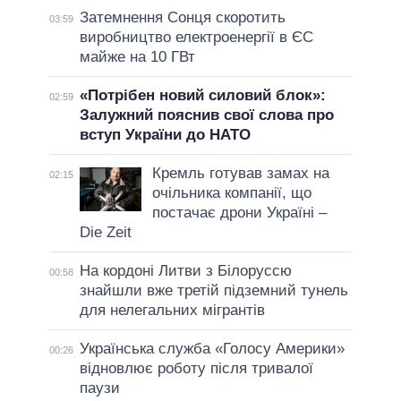
Затемнення Сонця скоротить
03:59
виробництво електроенергії в ЄС
майже на 10 ГВт
«Потрібен новий силовий блок»:
02:59
Залужний пояснив свої слова про
вступ України до НАТО
Кремль готував замах на
02:15
очільника компанії, що
постачає дрони Україні –
Die Zeit
На кордоні Литви з Білоруссю
00:58
знайшли вже третій підземний тунель
для нелегальних мігрантів
Українська служба «Голосу Америки»
00:26
відновлює роботу після тривалої
паузи