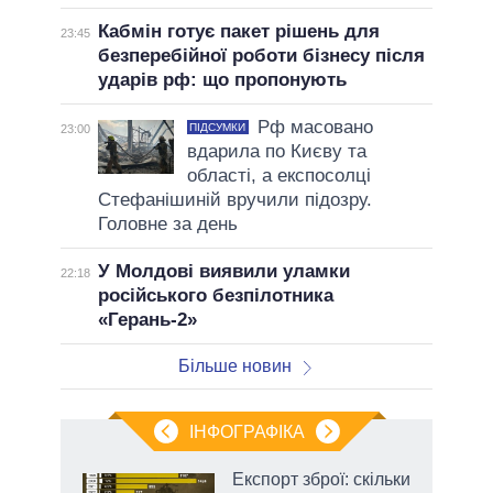
Кабмін готує пакет рішень для
23:45
безперебійної роботи бізнесу після
ударів рф: що пропонують
Рф масовано
ПІДСУМКИ
23:00
вдарила по Києву та
області, а експосолці
Стефанішиній вручили підозру.
Головне за день
У Молдові виявили уламки
22:18
російського безпілотника
«Герань-2»
Більше новин
ІНФОГРАФІКА
и на
Експорт зброї: скільки