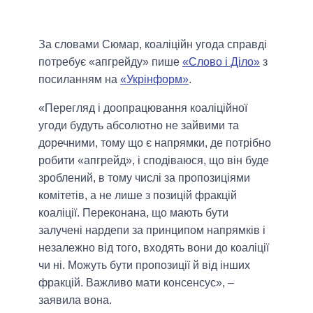
За словами Сюмар, коаліційн угода справді
потребує «апгрейду» пише
«Слово і Діло»
з
посиланням на
«Укрінформ»
.
«Перегляд і доопрацювання коаліційної
угоди будуть абсолютно не зайвими та
доречними, тому що є напрямки, де потрібно
робити «апгрейд», і сподіваюся, що він буде
зроблений, в тому числі за пропозиціями
комітетів, а не лише з позицій фракцій
коаліції. Переконана, що мають бути
залучені нардепи за принципом напрямків і
незалежно від того, входять вони до коаліції
чи ні. Можуть бути пропозиції й від інших
фракцій. Важливо мати консенсус», –
заявила вона.