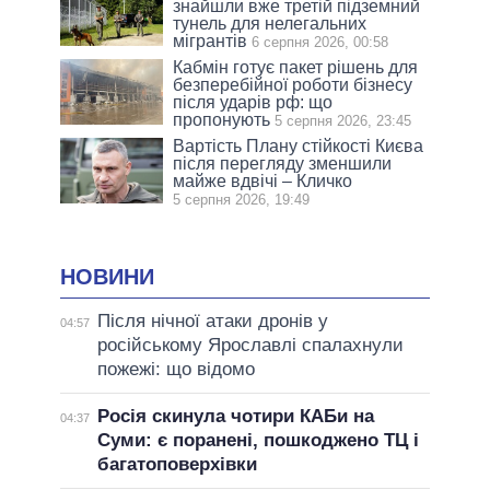
знайшли вже третій підземний
тунель для нелегальних
мігрантів
6 серпня 2026, 00:58
Кабмін готує пакет рішень для
безперебійної роботи бізнесу
після ударів рф: що
пропонують
5 серпня 2026, 23:45
Вартість Плану стійкості Києва
після перегляду зменшили
майже вдвічі – Кличко
5 серпня 2026, 19:49
НОВИНИ
Після нічної атаки дронів у
04:57
російському Ярославлі спалахнули
пожежі: що відомо
Росія скинула чотири КАБи на
04:37
Суми: є поранені, пошкоджено ТЦ і
багатоповерхівки