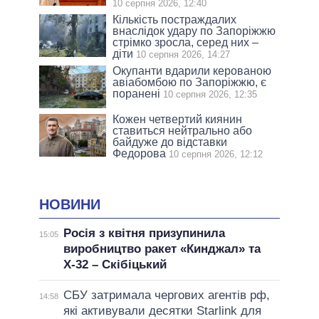
10 серпня 2026, 12:40
Кількість постраждалих
внаслідок удару по Запоріжжю
стрімко зросла, серед них –
діти
10 серпня 2026, 14:27
Окупанти вдарили керованою
авіабомбою по Запоріжжю, є
поранені
10 серпня 2026, 12:35
Кожен четвертий киянин
ставиться нейтрально або
байдуже до відставки
Федорова
10 серпня 2026, 12:12
НОВИНИ
Росія з квітня призупинила
15:05
виробництво ракет «Кинджал» та
Х-32 – Скібіцький
СБУ затримала чергових агентів рф,
14:58
які активували десятки Starlink для