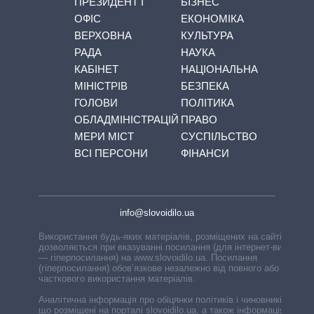
ПРЕЗИДЕНТ І
БІЗНЕС
ОФІС
ЕКОНОМІКА
ВЕРХОВНА
КУЛЬТУРА
РАДА
НАУКА
КАБІНЕТ
НАЦІОНАЛЬНА
МІНІСТРІВ
БЕЗПЕКА
ГОЛОВИ
ПОЛІТИКА
ОБЛАДМІНІСТРАЦІЙ
ПРАВО
МЕРИ МІСТ
СУСПІЛЬСТВО
ВСІ ПЕРСОНИ
ФІНАНСИ
info@slovoidilo.ua
Використання будь-яких матеріалів, розміщених на сайті,
дозволяється при вказуванні посилання (для інтернет-видань
— гіперпосилання) на www.slovoidilo.ua. Посилання
(гіперпосилання) обов’язкове незалежно від повного або
часткового використання матеріалів.
Аналітична інформація про обіцянки політиків і чиновників,
що розміщені на порталі slovoidilo.ua, а також інформація про