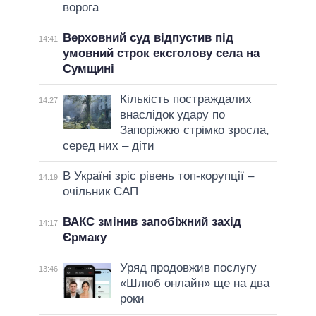
ворога
Верховний суд відпустив під
14:41
умовний строк ексголову села на
Сумщині
Кількість постраждалих
14:27
внаслідок удару по
Запоріжжю стрімко зросла,
серед них – діти
В Україні зріс рівень топ-корупції –
14:19
очільник САП
ВАКС змінив запобіжний захід
14:17
Єрмаку
Уряд продовжив послугу
13:46
«Шлюб онлайн» ще на два
роки