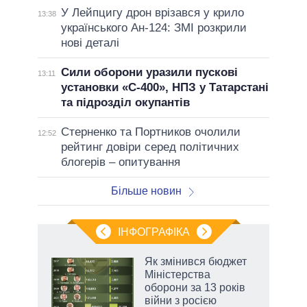
У Лейпцигу дрон врізався у крило
13:38
українського Ан-124: ЗМІ розкрили
нові деталі
Сили оборони уразили пускові
13:11
установки «С-400», НПЗ у Татарстані
та підрозділ окупантів
Стерненко та Портников очолили
12:52
рейтинг довіри серед політичних
блогерів – опитування
Більше новин
ІНФОГРАФІКА
 як
Як змінився бюджет
и за
Міністерства
оборони за 13 років
2027-
війни з росією