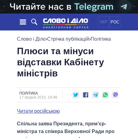
УКР
РОС
НОВИНИ
Слово і Діло
›
Стрічка публікацій
›
Політика
Плюси та мінуси
ОБIЦЯНКИ
СТРІЧКА
ПОЛІТИКА
відставки Кабінету
ПОДІЇ
ЕКОНОМІКА
ПОЛIТИКИ
міністрів
СТАТТІ
СУСПІЛЬСТВО
ІНФОГРАФІКА
ДУМКИ
СВІТ
УСІ ПОЛІТИКИ
ОГЛЯДИ
ПРЕЗИДЕНТ І ОФІС
ВІДЕО
ПОЛІТИКА
ДАЙДЖЕСТИ
17 грудня 2015, 19:46
ВЕРХОВНА РАДА
ПІДТРИМАТИ
КАБІНЕТ МІНІСТРІВ
Читати російською
ГОЛОВИ ОБЛАДМІНІСТРАЦІЙ
ПОРІВНЯННЯ ПОЛІТИКІВ
Спільна заява Президента, прем’єр-
МЕРИ МІСТ
міністра та спікера Верховної Ради про
ВСІ ПЕРСОНИ