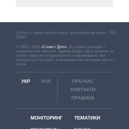
Cуб'єкт у сфері онлайн-медіа. Ідентифікатор медіа – R40-
05063
© 2009—2026
«Слово і Діло»
.
Всі права захищені і
охороняються законом. Адміністрація сайту залишає за
собою право не погоджуватися з інформацією, яка
публікується на сайті, власниками або авторами якої є треті
особи.
УКР
РОС
ПРО НАС
КОНТАКТИ
ПРАВИЛА
МОНІТОРИНГ
ТЕМАТИКИ